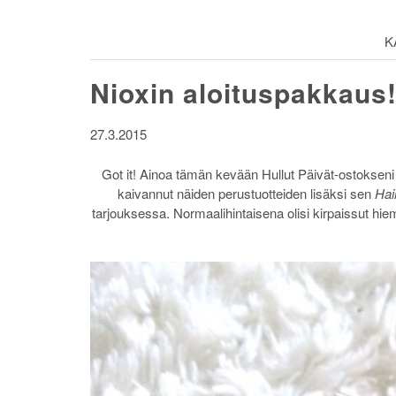
K
Nioxin aloituspakkaus
27.3.2015
Got it! Ainoa tämän kevään Hullut Päivät-ostokseni (e
kaivannut näiden perustuotteiden lisäksi sen
Hai
tarjouksessa. Normaalihintaisena olisi kirpaissut hiem