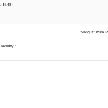
o 19:48
-
"Mangusti mikä lie
n merkitty
*