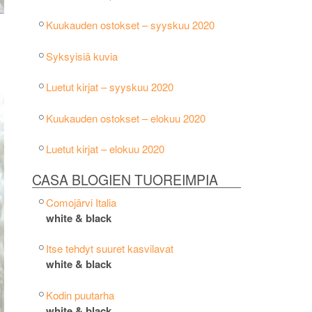
Kuukauden ostokset – syyskuu 2020
Syksyisiä kuvia
Luetut kirjat – syyskuu 2020
Kuukauden ostokset – elokuu 2020
Luetut kirjat – elokuu 2020
CASA BLOGIEN TUOREIMPIA
Comojärvi Italia
white & black
Itse tehdyt suuret kasvilavat
white & black
Kodin puutarha
white & black