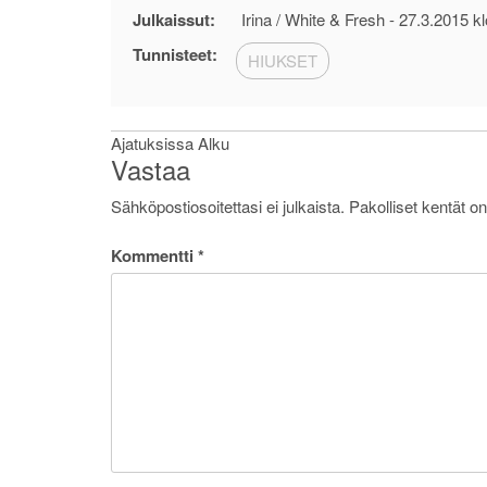
Julkaissut:
Irina / White & Fresh -
27.3.2015 kl
Tunnisteet:
HIUKSET
Artikkelien
Ajatuksissa Alku
Vastaa
selaus
Sähköpostiosoitettasi ei julkaista.
Pakolliset kentät o
Kommentti
*