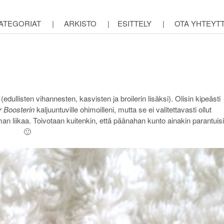
ATEGORIAT
|
ARKISTO
|
ESITTELY
|
OTA YHTEYT
!
dullisten vihannesten, kasvisten ja broilerin lisäksi). Olisin kipeästi
r Boosterin
kaljuuntuville ohimoilleni, mutta se ei valitettavasti ollut
an liikaa. Toivotaan kuitenkin, että päänahan kunto ainakin parantuisi
🙂