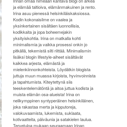
Irinan omaa nimeään kantava blogi on arkea
ja elämää taltioiva, elämänmakuinen ja rento.
Irina asuu pienessä helsinkiläiskaksiossa.
Kodin kokonaisilme on vaalea ja
yksinkertainen sisältäen luonnollisia,
kodikkaita ja jopa boheemejakin
yksityiskohtia. Irina on matkalla kohti
minimalismia ja vaikka prosessi onkin jo
pitkällä, tekemistä silti riittää. Minimalismin
lisäksi blogin lifestyle-aiheet sisältävät
kaikkea arjesta, elämästä ja
mielenkiinnonkohteista. Löydätkin blogista
juttuja muun muassa kirjoista, hyvinvoinnista
ja tapahtumista. Kiteytettynä siis
teeskentelemätöntä ja aitoa juttua kodista ja
muista elämän osa-alueista! Irina on
nelikymppinen syntyperäinen helsinkiläinen,
joka rakastaa merta ja kipputoreja,
valokuvaamista, lukemista, suklaata,
kotivaatteita, päiväunia ja satakielen laulua.
Tervetuloa mukaan seuraamaan Irinan