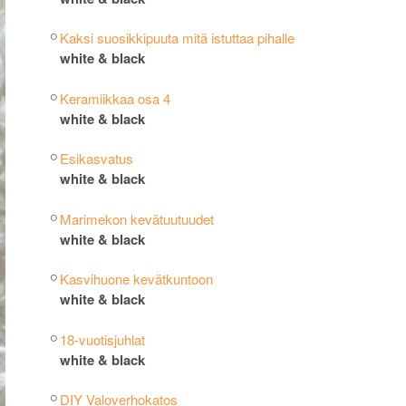
Kaksi suosikkipuuta mitä istuttaa pihalle
white & black
Keramiikkaa osa 4
white & black
Esikasvatus
white & black
Marimekon kevätuutuudet
white & black
Kasvihuone kevätkuntoon
white & black
18-vuotisjuhlat
white & black
DIY Valoverhokatos