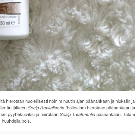
tä hierotaan huolellisesti noin minuutin ajan päänahkaan ja hiuksiin ja
 Tämän jälkeen
Scalp Revitaliseria
(hoitoaine) hierotaan päänahkaan ja
ukset pyyhekuiviksi ja hierotaan
Scalp Treatmentia
päänahkaan. Tätä e
huuhdella pois.