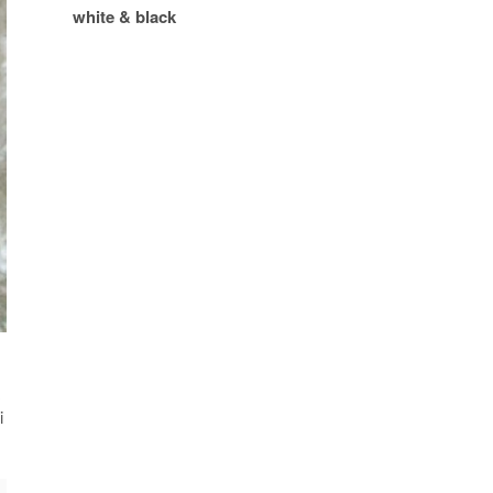
white & black
i