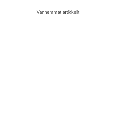
Artikkelien
Vanhemmat artikkelit
selaus