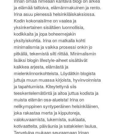
Irinan omaa nimeään kantava blogi on arkea
ja elämää taltioiva, elämänmakuinen ja rento.
Irina asuu pienessä helsinkiläiskaksiossa.
Kodin kokonaisilme on vaalea ja
yksinkertainen sisältäen luonnollisia,
kodikkaita ja jopa boheemejakin
yksityiskohtia. Irina on matkalla kohti
minimalismia ja vaikka prosessi onkin jo
pitkällä, tekemistä silti riittää. Minimalismin
lisäksi blogin lifestyle-aiheet sisältävät
kaikkea arjesta, elämästä ja
mielenkiinnonkohteista. Löydätkin blogista
juttuja muun muassa kirjoista, hyvinvoinnista
ja tapahtumista. Kiteytettynä siis
teeskentelemätöntä ja aitoa juttua kodista ja
muista elämän osa-alueista! Irina on
nelikymppinen syntyperäinen helsinkiläinen,
joka rakastaa merta ja kipputoreja,
valokuvaamista, lukemista, suklaata,
kotivaatteita, päiväunia ja satakielen laulua.
Tervetuloa mukaan seuraamaan Irinan