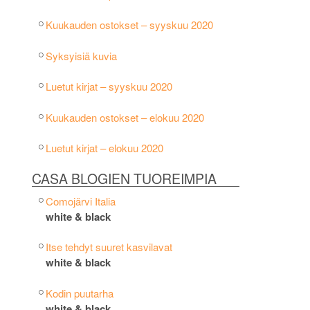
Kuukauden ostokset – syyskuu 2020
Syksyisiä kuvia
Luetut kirjat – syyskuu 2020
Kuukauden ostokset – elokuu 2020
Luetut kirjat – elokuu 2020
CASA BLOGIEN TUOREIMPIA
Comojärvi Italia
white & black
Itse tehdyt suuret kasvilavat
white & black
Kodin puutarha
white & black