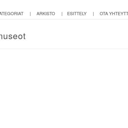
ATEGORIAT
|
ARKISTO
|
ESITTELY
|
OTA YHTEYT
 museot