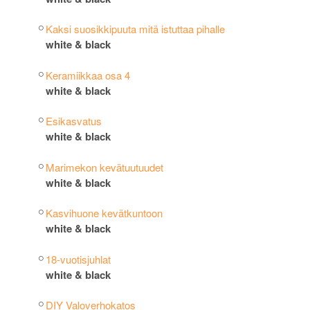
Kaksi suosikkipuuta mitä istuttaa pihalle
white & black
Keramiikkaa osa 4
white & black
Esikasvatus
white & black
Marimekon kevätuutuudet
white & black
Kasvihuone kevätkuntoon
white & black
18-vuotisjuhlat
white & black
DIY Valoverhokatos