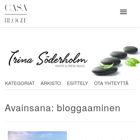
Skip
to
Avaa
valikko
content
KATEGORIAT
ARKISTO
ESITTELY
OTA YHTEYTTÄ
Avainsana:
bloggaaminen
Artikkelien