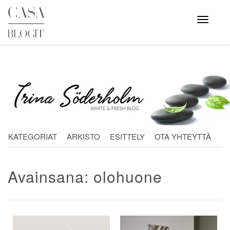
Skip
to
Avaa
valikko
content
KATEGORIAT
ARKISTO
ESITTELY
OTA YHTEYTTÄ
Avainsana:
olohuone
Artikkelien