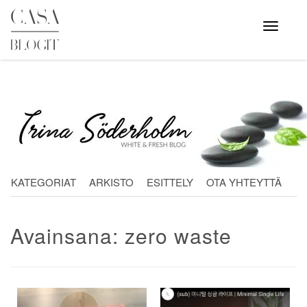
Skip
to
Avaa
valikko
content
KATEGORIAT
ARKISTO
ESITTELY
OTA YHTEYTTÄ
Avainsana:
zero waste
Artikkelien