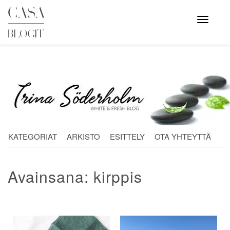
Skip
to
Avaa
valikko
content
KATEGORIAT
ARKISTO
ESITTELY
OTA YHTEYTTÄ
Avainsana:
kirppis
Artikkelien