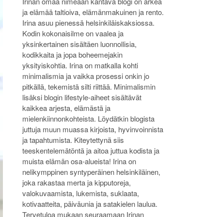
Irinan omaa nimeään kantava blogi on arkea
ja elämää taltioiva, elämänmakuinen ja rento.
Irina asuu pienessä helsinkiläiskaksiossa.
Kodin kokonaisilme on vaalea ja
yksinkertainen sisältäen luonnollisia,
kodikkaita ja jopa boheemejakin
yksityiskohtia. Irina on matkalla kohti
minimalismia ja vaikka prosessi onkin jo
pitkällä, tekemistä silti riittää. Minimalismin
lisäksi blogin lifestyle-aiheet sisältävät
kaikkea arjesta, elämästä ja
mielenkiinnonkohteista. Löydätkin blogista
juttuja muun muassa kirjoista, hyvinvoinnista
ja tapahtumista. Kiteytettynä siis
teeskentelemätöntä ja aitoa juttua kodista ja
muista elämän osa-alueista! Irina on
nelikymppinen syntyperäinen helsinkiläinen,
joka rakastaa merta ja kipputoreja,
valokuvaamista, lukemista, suklaata,
kotivaatteita, päiväunia ja satakielen laulua.
Tervetuloa mukaan seuraamaan Irinan