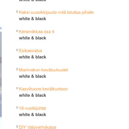
Kaksi suosikkipuuta mitä istuttaa pihalle
white & black
Keramiikkaa osa 4
white & black
Esikasvatus
white & black
Marimekon kevätuutuudet
white & black
Kasvihuone kevätkuntoon
white & black
18-vuotisjuhlat
white & black
DIY Valoverhokatos