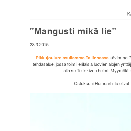
K
"Mangusti mikä lie"
28.3.2015
Pikkujoulureissullamme Tallinnassa
kävimme
T
tehdasalue, jossa toimii erilaisia luovien alojen yrit
olla se Telliskiven helmi. Myymälä m
Ostokseni Homeartista olivat