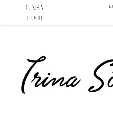
Skip
E
to
content