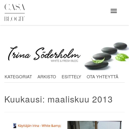
Skip
to
Avaa
valikko
content
KATEGORIAT
ARKISTO
ESITTELY
OTA YHTEYTTÄ
Kuukausi:
maaliskuu 2013
Artikkelien