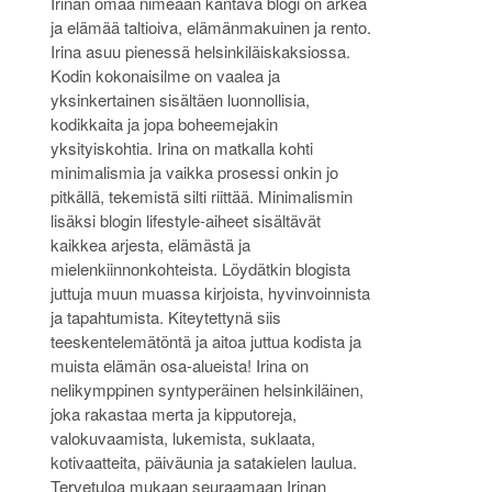
Irinan omaa nimeään kantava blogi on arkea
ja elämää taltioiva, elämänmakuinen ja rento.
Irina asuu pienessä helsinkiläiskaksiossa.
Kodin kokonaisilme on vaalea ja
yksinkertainen sisältäen luonnollisia,
kodikkaita ja jopa boheemejakin
yksityiskohtia. Irina on matkalla kohti
minimalismia ja vaikka prosessi onkin jo
pitkällä, tekemistä silti riittää. Minimalismin
lisäksi blogin lifestyle-aiheet sisältävät
kaikkea arjesta, elämästä ja
mielenkiinnonkohteista. Löydätkin blogista
juttuja muun muassa kirjoista, hyvinvoinnista
ja tapahtumista. Kiteytettynä siis
teeskentelemätöntä ja aitoa juttua kodista ja
muista elämän osa-alueista! Irina on
nelikymppinen syntyperäinen helsinkiläinen,
joka rakastaa merta ja kipputoreja,
valokuvaamista, lukemista, suklaata,
kotivaatteita, päiväunia ja satakielen laulua.
Tervetuloa mukaan seuraamaan Irinan