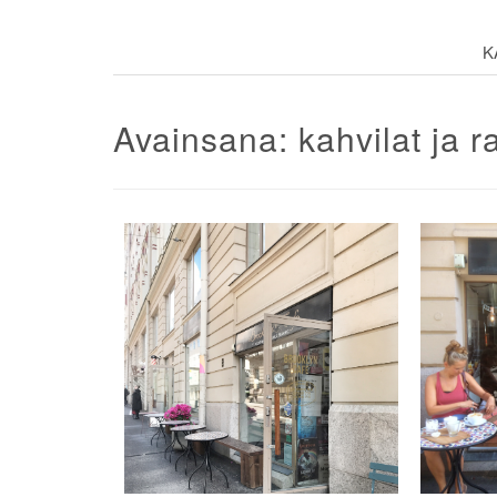
K
Avainsana:
kahvilat ja r