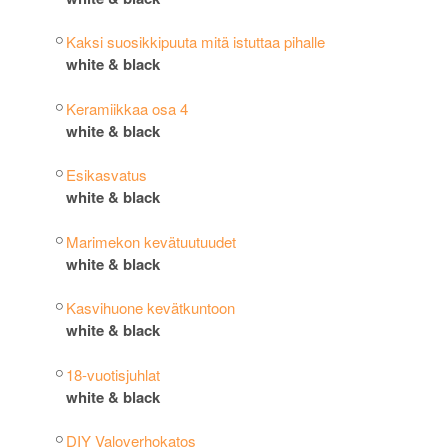
Kaksi suosikkipuuta mitä istuttaa pihalle
white & black
Keramiikkaa osa 4
white & black
Esikasvatus
white & black
Marimekon kevätuutuudet
white & black
Kasvihuone kevätkuntoon
white & black
18-vuotisjuhlat
white & black
DIY Valoverhokatos