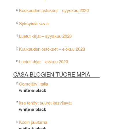
Kuukauden ostokset – syyskuu 2020
Syksyisiä kuvia
Luetut kirjat – syyskuu 2020
Kuukauden ostokset – elokuu 2020
Luetut kirjat – elokuu 2020
CASA BLOGIEN TUOREIMPIA
Comojärvi Italia
white & black
Itse tehdyt suuret kasvilavat
white & black
Kodin puutarha
white & black