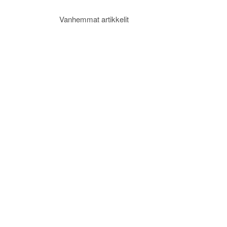
Artikkelien
Vanhemmat artikkelit
selaus