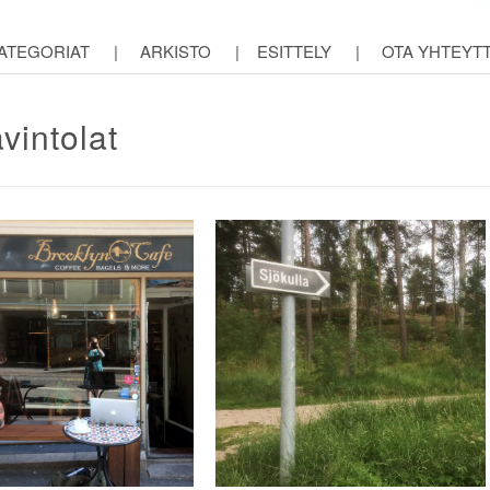
ATEGORIAT
|
ARKISTO
|
ESITTELY
|
OTA YHTEYT
avintolat