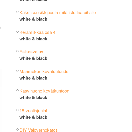
Kaksi suosikkipuuta mitä istuttaa pihalle
white & black
n
Keramiikkaa osa 4
white & black
,
Esikasvatus
white & black
Marimekon kevätuutuudet
white & black
Kasvihuone kevätkuntoon
white & black
18-vuotisjuhlat
white & black
DIY Valoverhokatos