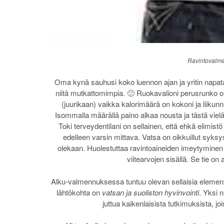
Ravintovalmen
Oma kynä sauhusi koko luennon ajan ja yritin napata
niitä mutkattomimpia. 🙂 Ruokavalioni perusrunko o
(juurikaan) vaikka kalorimäärä on kokoni ja liikunn
Isommalla määrällä paino alkaa nousta ja tästä vielä 
Toki terveydentilani on sellainen, että ehkä elimistö h
edelleen varsin mittava. Vatsa on oikkuillut syks
olekaan. Huolestuttaa ravintoaineiden imeytyminen j
viitearvojen sisällä. Se tie on 
Alku-valmennuksessa tuntuu olevan sellaisia element
lähtökohta on
vatsan ja suoliston hyvinvointi
. Yksi n
juttua kaikenlaisista tutkimuksista, joi