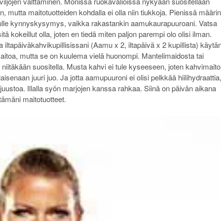
iljojen välttäminen. Monissa ruokavalioissa nykyään suositellaan
in, mutta maitotuotteiden kohdalla ei olla niin tiukkoja. Pienissä määrin
 minulle kynnyskysymys, vaikka rakastankin aamukaurapuuroani. Vatsa
ä kokeillut olla, joten en tiedä miten paljon parempi olo olisi ilman.
 iltapäiväkahvikupillisissani (Aamu x 2, iltapäivä x 2 kupillista) käytä
aitoa, mutta se on kuulema vielä huonompi. Mantelimaidosta tai
i niitäkään suositella. Musta kahvi ei tule kyseeseen, joten kahvimaito
enaan juuri juo. Ja jotta aamupuuroni ei olisi pelkkää hiilihydraattia
uustoa. Illalla syön marjojen kanssa rahkaa. Siinä on päivän aikana
tämäni maitotuotteet.