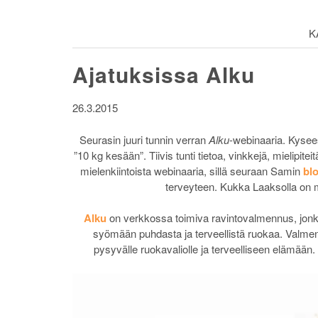
K
Ajatuksissa Alku
26.3.2015
Seurasin juuri tunnin verran
Alku
-webinaaria. Kysee
”10 kg kesään”. Tiivis tunti tietoa, vinkkejä, mielipit
mielenkiintoista webinaaria, sillä seuraan Samin
blo
terveyteen. Kukka Laaksolla on 
Alku
on verkkossa toimiva ravintovalmennus, jonka
syömään puhdasta ja terveellistä ruokaa. Valmen
pysyvälle ruokavaliolle ja terveelliseen elämään.