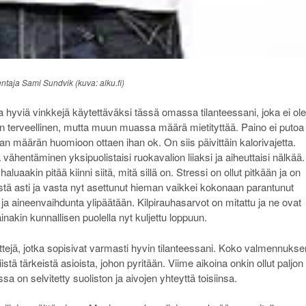
taja Sami Sundvik (kuva: alku.fi)
 hyviä vinkkejä käytettäväksi tässä omassa tilanteessani, joka ei ole
n terveellinen, mutta muun muassa määrä mietityttää. Paino ei putoa
an määrän huomioon ottaen ihan ok. On siis päivittäin kalorivajetta.
vähentäminen yksipuolistaisi ruokavalion liiaksi ja aiheuttaisi nälkää.
aluaakin pitää kiinni siitä, mitä sillä on. Stressi on ollut pitkään ja on
ystä asti ja vasta nyt asettunut hieman vaikkei kokonaan parantunut
a aineenvaihdunta ylipäätään. Kilpirauhasarvot on mitattu ja ne ovat
ainakin kunnallisen puolella nyt kuljettu loppuun.
tejä, jotka sopisivat varmasti hyvin tilanteessani. Koko valmennukse
iistä tärkeistä asioista, johon pyritään. Viime aikoina onkin ollut paljon
ssa on selvitetty suoliston ja aivojen yhteyttä toisiinsa.