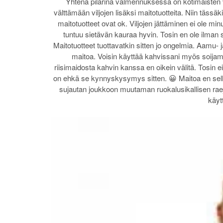
Yhtenä pilarina valmennuksessa on kotimaisten v
välttämään viljojen lisäksi maitotuotteita. Niin tässäk
maitotuotteet ovat ok. Viljojen jättäminen ei ole
tuntuu sietävän kauraa hyvin. Tosin en ole ilman sit
Maitotuotteet tuottavatkin sitten jo ongelmia. Aamu- ja
maitoa. Voisin käyttää kahvissani myös soijam
riisimaidosta kahvin kanssa en oikein välitä. Tosin e
on ehkä se kynnyskysymys sitten. 😀 Maitoa en sellais
sujautan joukkoon muutaman ruokalusikallisen raej
käyt