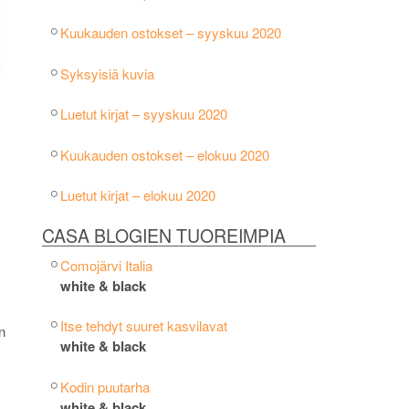
Kuukauden ostokset – syyskuu 2020
Syksyisiä kuvia
Luetut kirjat – syyskuu 2020
Kuukauden ostokset – elokuu 2020
Luetut kirjat – elokuu 2020
CASA BLOGIEN TUOREIMPIA
Comojärvi Italia
white & black
Itse tehdyt suuret kasvilavat
n
white & black
Kodin puutarha
white & black