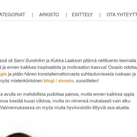
ATEGORIAT
|
ARKISTO
|
ESITTELY
|
OTA YHTEYT
ssä oli
Sami Sundvikin
ja
Kukka Laakson
pitämä nettiluento teemalla
eitä ja ennen kaikkea inspiraatiota ja motivaation kasvua! Osasin odotta
gia
ja pidän hänen konstailemattomasta suhtautumisesta ruokaan ja
myös mielenkiintoinen
blogi / sivusto
, suosittelen!
 avulla on mahdollista pudottaa painoa, mutta ennen kaikkea oppia
nus kestää kuusi viikkoa, mutta on nimensä mukaisesti vain alku
 Valmennuksessa on myös muita hyvinvointiin liittyviä osa-alueita.