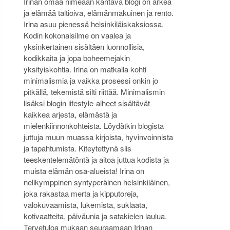
Irinan omaa nimeään kantava blogi on arkea
ja elämää taltioiva, elämänmakuinen ja rento.
Irina asuu pienessä helsinkiläiskaksiossa.
Kodin kokonaisilme on vaalea ja
yksinkertainen sisältäen luonnollisia,
kodikkaita ja jopa boheemejakin
yksityiskohtia. Irina on matkalla kohti
minimalismia ja vaikka prosessi onkin jo
pitkällä, tekemistä silti riittää. Minimalismin
lisäksi blogin lifestyle-aiheet sisältävät
kaikkea arjesta, elämästä ja
mielenkiinnonkohteista. Löydätkin blogista
juttuja muun muassa kirjoista, hyvinvoinnista
ja tapahtumista. Kiteytettynä siis
teeskentelemätöntä ja aitoa juttua kodista ja
muista elämän osa-alueista! Irina on
nelikymppinen syntyperäinen helsinkiläinen,
joka rakastaa merta ja kipputoreja,
valokuvaamista, lukemista, suklaata,
kotivaatteita, päiväunia ja satakielen laulua.
Tervetuloa mukaan seuraamaan Irinan