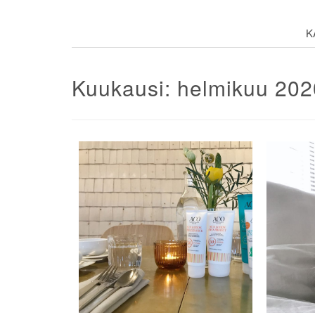
K
Kuukausi:
helmikuu 202