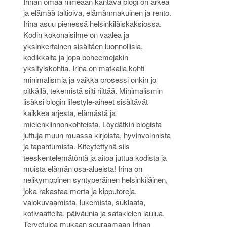
Irinan omaa nimeään kantava blogi on arkea
ja elämää taltioiva, elämänmakuinen ja rento.
Irina asuu pienessä helsinkiläiskaksiossa.
Kodin kokonaisilme on vaalea ja
yksinkertainen sisältäen luonnollisia,
kodikkaita ja jopa boheemejakin
yksityiskohtia. Irina on matkalla kohti
minimalismia ja vaikka prosessi onkin jo
pitkällä, tekemistä silti riittää. Minimalismin
lisäksi blogin lifestyle-aiheet sisältävät
kaikkea arjesta, elämästä ja
mielenkiinnonkohteista. Löydätkin blogista
juttuja muun muassa kirjoista, hyvinvoinnista
ja tapahtumista. Kiteytettynä siis
teeskentelemätöntä ja aitoa juttua kodista ja
muista elämän osa-alueista! Irina on
nelikymppinen syntyperäinen helsinkiläinen,
joka rakastaa merta ja kipputoreja,
valokuvaamista, lukemista, suklaata,
kotivaatteita, päiväunia ja satakielen laulua.
Tervetuloa mukaan seuraamaan Irinan