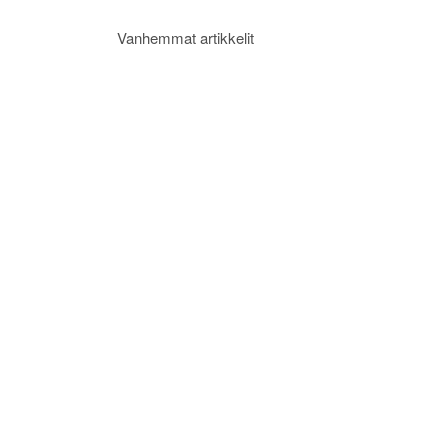
Artikkelien
Vanhemmat artikkelit
selaus