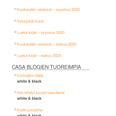
Kuukauden ostokset – syyskuu 2020
Syksyisiä kuvia
Luetut kirjat – syyskuu 2020
Kuukauden ostokset – elokuu 2020
Luetut kirjat – elokuu 2020
CASA BLOGIEN TUOREIMPIA
Comojärvi Italia
white & black
Itse tehdyt suuret kasvilavat
white & black
Kodin puutarha
white & black