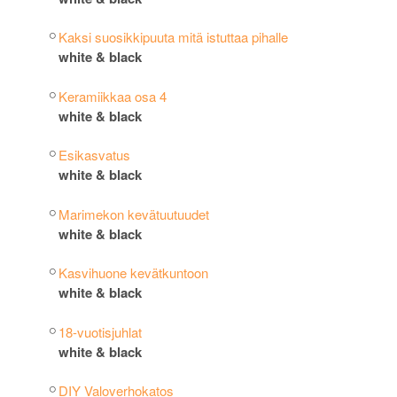
Kaksi suosikkipuuta mitä istuttaa pihalle
white & black
Keramiikkaa osa 4
white & black
Esikasvatus
white & black
Marimekon kevätuutuudet
white & black
Kasvihuone kevätkuntoon
white & black
18-vuotisjuhlat
white & black
DIY Valoverhokatos