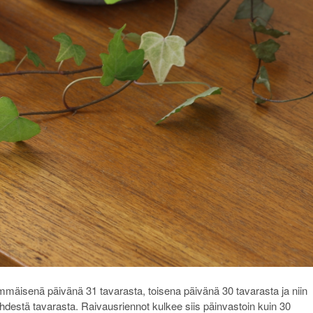
mäisenä päivänä 31 tavarasta, toisena päivänä 30 tavarasta ja niin
destä tavarasta. Raivausriennot kulkee siis päinvastoin kuin 30