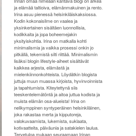
Irinan omaa nimeään kantava blogi on arkea
ja elämää taltioiva, elämänmakuinen ja rento.
Irina asuu pienessä helsinkiläiskaksiossa.
Kodin kokonaisilme on vaalea ja
yksinkertainen sisältäen luonnollisia,
kodikkaita ja jopa boheemejakin
yksityiskohtia. Irina on matkalla kohti
minimalismia ja vaikka prosessi onkin jo
pitkällä, tekemistä silti riittää. Minimalismin
lisäksi blogin lifestyle-aiheet sisältävät
kaikkea arjesta, elämästä ja
mielenkiinnonkohteista. Löydätkin blogista
juttuja muun muassa kirjoista, hyvinvoinnista
ja tapahtumista. Kiteytettynä siis
teeskentelemätöntä ja aitoa juttua kodista ja
muista elämän osa-alueista! Irina on
nelikymppinen syntyperäinen helsinkiläinen,
joka rakastaa merta ja kipputoreja,
valokuvaamista, lukemista, suklaata,
kotivaatteita, päiväunia ja satakielen laulua.
Tervetuloa mukaan seuraamaan Irinan