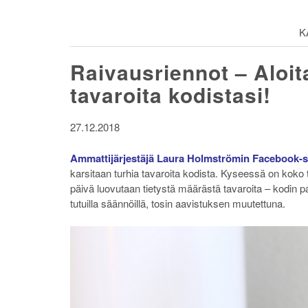
K
Raivausriennot – Aloit
tavaroita kodistasi!
27.12.2018
Ammattijärjestäjä Laura Holmströmin Facebook-s
karsitaan turhia tavaroita kodista. Kyseessä on kok
päivä luovutaan tietystä määrästä tavaroita – kodin pa
tutuilla säännöillä, tosin aavistuksen muutettuna.