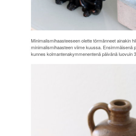
Minimalismihaasteeseen olette törmänneet ainakin hilja
minimalismihaasteen viime kuussa. Ensimmäisenä päi
kunnes kolmantenakymmenentenä päivänä luovuin 30 t