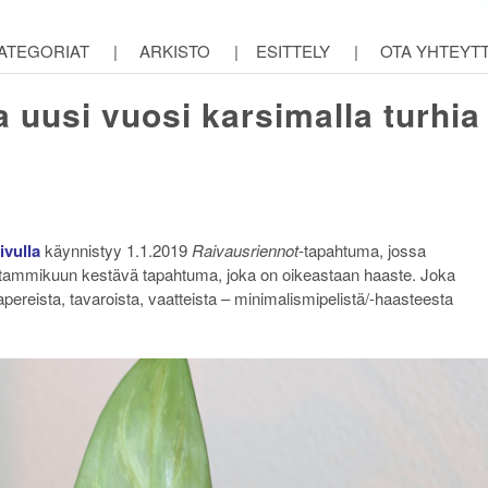
ATEGORIAT
|
ARKISTO
|
ESITTELY
|
OTA YHTEYT
a uusi vuosi karsimalla turhia
ivulla
käynnistyy 1.1.2019
Raivausriennot
-tapahtuma, jossa
o tammikuun kestävä tapahtuma, joka on oikeastaan haaste. Joka
pereista, tavaroista, vaatteista – minimalismipelistä/-haasteesta