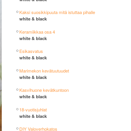
Kaksi suosikkipuuta mitä istuttaa pihalle
white & black
Keramiikkaa osa 4
white & black
Esikasvatus
white & black
Marimekon kevätuutuudet
white & black
Kasvihuone kevätkuntoon
white & black
18-vuotisjuhlat
white & black
DIY Valoverhokatos