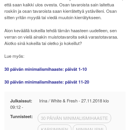
että saan kaikki ulos ovesta. Osan tavaroista sain laitettua
roskiin ja osan tavaroista saan kierrätettyä ystävilleni. Osan
sitten yritän myydä tai viedä muutoin kierrätykseen.
Aion keväällä kokeilla tehdä tämän haasteen uudelleen, sen
verran on vielä ainakin muistotavaroita sekä varastotavaraa.
Aiotko sinä kokeilla tai oletko jo kokeillut?
Lue myös:
30 päivän minimalismihaaste: päivät 1-10
30 päivän minimalismihaaste: päivät 11-20
Julkaissut:
Irina / White & Fresh -
27.11.2018 klo
09:12
-
Tunnisteet:
30 PÄIVÄN MINIMALISMIHAASTE
KARSIMINEN
MINIMALISMI