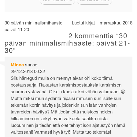
Artikkelien
30 päivän minimalismihaaste:
Luetut kirjat – marraskuu 2018
päivät 11-20
selaus
2 kommenttia “
30
päivän minimalismihaaste: päivät 21-
30
”
Minna
sanoo:
29.12.2018 00:32
Siis härregud mulla on mennyt aivan ohi koko tämä
postaussarja! Rakastan karsimispostauksia karsimisen
suurena ystävänä. Oikein kuola alkoi vähän valumaan! 😀
Mutta miksi mun sydäntä riipaisi mm.sen sun isälle sun
tekemän kortin hävitys ja joidenkin sun isän vanhojen
tavaroiden hävitys? Mä tiedän että muistoesineiden
hilloaminen on järkyttävän vaikeeta saatika niistä
luopuminen ja tiedän että olet tehnyt ison ajatustyön nämä
valitessani! Varmasti hyvä työ! Mutta tuo tekemäsi