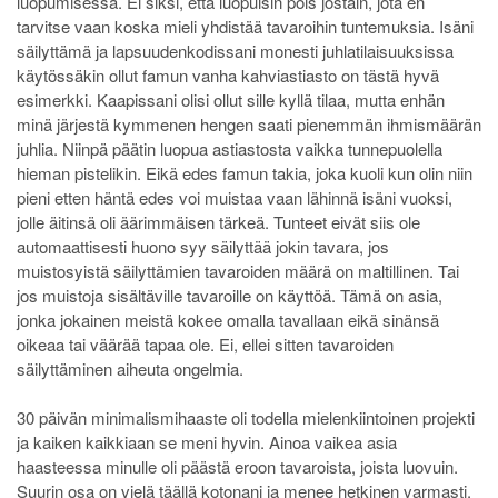
luopumisessa. Ei siksi, että luopuisin pois jostain, jota en
tarvitse vaan koska mieli yhdistää tavaroihin tuntemuksia. Isäni
säilyttämä ja lapsuudenkodissani monesti juhlatilaisuuksissa
käytössäkin ollut famun vanha kahviastiasto on tästä hyvä
esimerkki. Kaapissani olisi ollut sille kyllä tilaa, mutta enhän
minä järjestä kymmenen hengen saati pienemmän ihmismäärän
juhlia. Niinpä päätin luopua astiastosta vaikka tunnepuolella
hieman pistelikin. Eikä edes famun takia, joka kuoli kun olin niin
pieni etten häntä edes voi muistaa vaan lähinnä isäni vuoksi,
jolle äitinsä oli äärimmäisen tärkeä. Tunteet eivät siis ole
automaattisesti huono syy säilyttää jokin tavara, jos
muistosyistä säilyttämien tavaroiden määrä on maltillinen. Tai
jos muistoja sisältäville tavaroille on käyttöä. Tämä on asia,
jonka jokainen meistä kokee omalla tavallaan eikä sinänsä
oikeaa tai väärää tapaa ole. Ei, ellei sitten tavaroiden
säilyttäminen aiheuta ongelmia.
30 päivän minimalismihaaste oli todella mielenkiintoinen projekti
ja kaiken kaikkiaan se meni hyvin. Ainoa vaikea asia
haasteessa minulle oli päästä eroon tavaroista, joista luovuin.
Suurin osa on vielä täällä kotonani ja menee hetkinen varmasti,