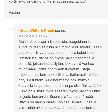
kortti..eikö se olisi johonkin mappiin sujahtanut?
Vastaa
Irina / White & Fresh
sanoo:
29.12.2018 09:55
Me ihmiset ollaan niin erilaisia, reagoidaan ja
suhtaudutaan asioihin niin monella eri tavalla. Isään
ja sukuun liittyviä tavaroita on mulla kaksi isoa
laatikollista. Niinpä on myös paljon papereita ja
esineitä, jotka vielä säilytän, jotka vielä vanhaa
tekemääni korttia enemmän tuovat muistoja
mieleen. Itselleni tuo kortti ei valitettavasti mitään
erityisiä tuntemuksia herättänyt, toki hymyn
kasvoille ja ajatuksen, että olenpa ollut ”taitava”. 🙂
Usko pois, kyllä minä säästän myös paljon vaikka
paljosta luovunkin. Suurimpia ”aarteitani” isään
liittyen on hänen kahvikuppinsa, lippalakkinsa ja
viimeisinä aikoinansa käyttämänsä flanellipaita.