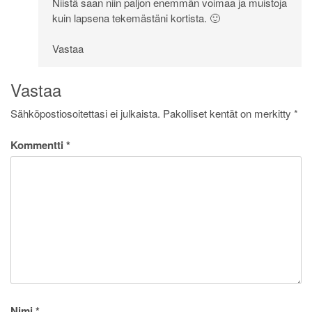
Niistä saan niin paljon enemmän voimaa ja muistoja
kuin lapsena tekemästäni kortista. 🙂
Vastaa
Vastaa
Sähköpostiosoitettasi ei julkaista.
Pakolliset kentät on merkitty
*
Kommentti
*
Nimi
*