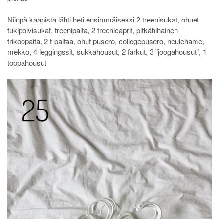
Niinpä kaapista lähti heti ensimmäiseksi 2 treenisukat, ohuet
tukipolvisukat, treenipaita, 2 treenicaprit, pitkähihainen
trikoopaita, 2 t-paitaa, ohut pusero, collegepusero, neulehame,
mekko, 4 leggingssit, sukkahousut, 2 farkut, 3 ”joogahousut”, 1
toppahousut