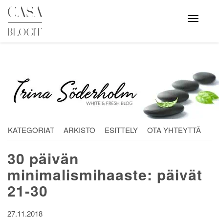
Skip
to
Avaa
valikko
content
KATEGORIAT
ARKISTO
ESITTELY
OTA YHTEYTTÄ
30 päivän
minimalismihaaste: päivät
21-30
27.11.2018