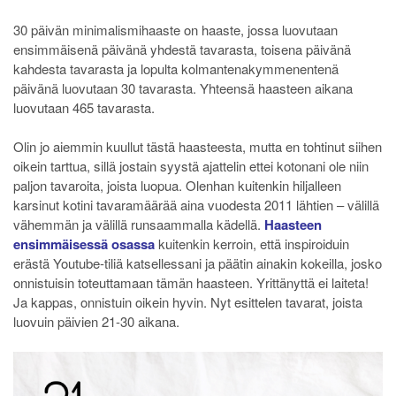
30 päivän minimalismihaaste on haaste, jossa luovutaan
ensimmäisenä päivänä yhdestä tavarasta, toisena päivänä
kahdesta tavarasta ja lopulta kolmantenakymmenentenä
päivänä luovutaan 30 tavarasta. Yhteensä haasteen aikana
luovutaan 465 tavarasta.
Olin jo aiemmin kuullut tästä haasteesta, mutta en tohtinut siihen
oikein tarttua, sillä jostain syystä ajattelin ettei kotonani ole niin
paljon tavaroita, joista luopua. Olenhan kuitenkin hiljalleen
karsinut kotini tavaramäärää aina vuodesta 2011 lähtien – välillä
vähemmän ja välillä runsaammalla kädellä.
Haasteen
ensimmäisessä osassa
kuitenkin kerroin, että inspiroiduin
erästä Youtube-tiliä katsellessani ja päätin ainakin kokeilla, josko
onnistuisin toteuttamaan tämän haasteen. Yrittänyttä ei laiteta!
Ja kappas, onnistuin oikein hyvin. Nyt esittelen tavarat, joista
luovuin päivien 21-30 aikana.