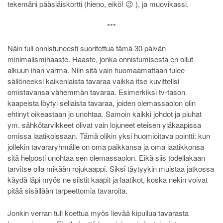
tekemäni pääsiäiskortti (hieno, eikö! 😉 ), ja muovikassi.
***
Näin tuli onnistuneesti suoritettua tämä 30 päivän
minimalismihaaste. Haaste, jonka onnistumisesta en ollut
alkuun ihan varma. Niin sitä vain huomaamattaan tulee
säilöneeksi kaikenlaista tavaraa vaikka itse kuvittelisi
omistavansa vähemmän tavaraa. Esimerkiksi tv-tason
kaapeista löytyi sellaista tavaraa, joiden olemassaolon olin
ehtinyt oikeastaan jo unohtaa. Samoin kaikki johdot ja piuhat
ym. sähkötarvikkeet olivat vain lojuneet eteisen yläkaapissa
omissa laatikoissaan. Tämä olikin yksi huomioitava pointti: kun
jollekin tavararyhmälle on oma paikkansa ja oma laatikkonsa
sitä helposti unohtaa sen olemassaolon. Eikä siis todellakaan
tarvitse olla mikään rojukaappi. Siksi täytyykin muistaa jatkossa
käydä läpi myös ne siistit kaapit ja laatikot, koska nekin voivat
pitää sisällään tarpeettomia tavaroita.
Jonkin verran tuli koettua myös lievää kipuilua tavarasta