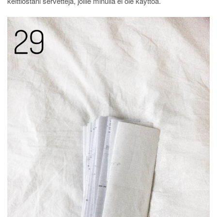
keittiöstäni servettejä, joille minulla ei ole käyttöä.