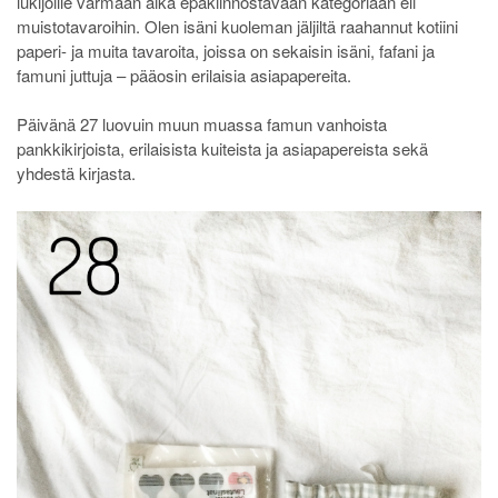
lukijoille varmaan aika epäkiinnostavaan kategoriaan eli
muistotavaroihin. Olen isäni kuoleman jäljiltä raahannut kotiini
paperi- ja muita tavaroita, joissa on sekaisin isäni, fafani ja
famuni juttuja – pääosin erilaisia asiapapereita.
Päivänä 27 luovuin muun muassa famun vanhoista
pankkikirjoista, erilaisista kuiteista ja asiapapereista sekä
yhdestä kirjasta.