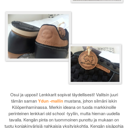
Osui ja upposi! Lenkkarit sopivat täydellisesti! Valitsin juuri
tämän saman
Ydun -mallin
mustana, johon silmäni iskin
Kööpenhaminassa. Merkin ideana on tuoda markkinoille
perinteinen lenkkari old school -tyyliin, mutta hieman uudella
tavalla. Kengän pinta on tuommoinen punottu ja
mukaan on
tuotu konjakinvärisiä nahkaisia yksityiskohtia. Kengän sisäpohja