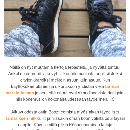
Näillä on nyt muutamia kertoja tepasteltu, ja hyvältä tuntuu!
Askel on pehmeä ja kevyt. Ulkonäön puolesta sopii siisteiksi
citylenkkareiksi melkein asuun kuin asuun. Kun
käyttökokemukseen ja ulkonäköön yhdistää vielä
tarinan
merkin takana
ja sen, että nämä ovat skandinaavista designia,
niin kokemus on kokonaisuudessaan täydellinen. <3
Alkuvuodesta ostin Boozt.comista myös aivan täydelliset
Tamariksen nilkkurit
ja niissäkin oman koon valinta osui täysin
nappiin. Kävelin niillä pitkin Kööpenhaminan katuja