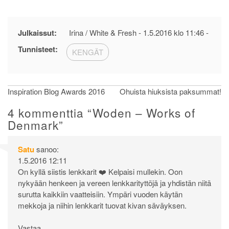
Julkaissut:
Irina / White & Fresh -
1.5.2016 klo 11:46
-
Tunnisteet:
KENGÄT
Artikkelien
Inspiration Blog Awards 2016
Ohuista hiuksista paksummat!
selaus
4 kommenttia “
Woden – Works of
Denmark
”
Satu
sanoo:
1.5.2016 12:11
On kyllä siistis lenkkarit ❤️ Kelpaisi mullekin. Oon
nykyään henkeen ja vereen lenkkarityttöjä ja yhdistän niitä
surutta kaikkiin vaatteisiin. Ympäri vuoden käytän
mekkoja ja niihin lenkkarit tuovat kivan säväyksen.
Vastaa