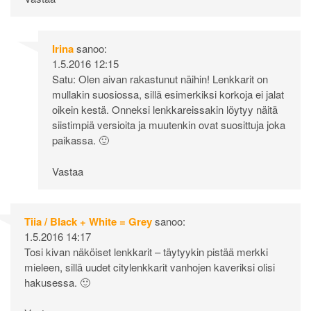
Irina
sanoo:
1.5.2016 12:15
Satu: Olen aivan rakastunut näihin! Lenkkarit on
mullakin suosiossa, sillä esimerkiksi korkoja ei jalat
oikein kestä. Onneksi lenkkareissakin löytyy näitä
siistimpiä versioita ja muutenkin ovat suosittuja joka
paikassa. 🙂
Vastaa
Tiia / Black + White = Grey
sanoo:
1.5.2016 14:17
Tosi kivan näköiset lenkkarit – täytyykin pistää merkki
mieleen, sillä uudet citylenkkarit vanhojen kaveriksi olisi
hakusessa. 🙂