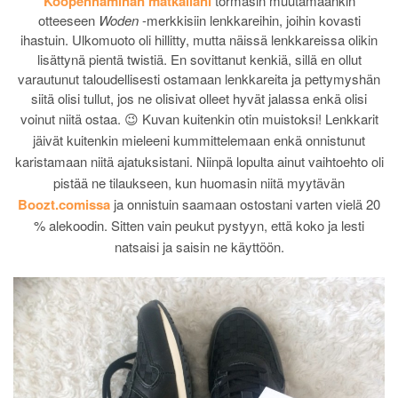
Kööpenhaminan matkallani
törmäsin muutamaankin
otteeseen
Woden
-merkkisiin lenkkareihin, joihin kovasti
ihastuin. Ulkomuoto oli hillitty, mutta näissä lenkkareissa olikin
lisättynä pientä twistiä. En sovittanut kenkiä, sillä en ollut
varautunut taloudellisesti ostamaan lenkkareita ja pettymyshän
siitä olisi tullut, jos ne olisivat olleet hyvät jalassa enkä olisi
voinut niitä ostaa. 😉 Kuvan kuitenkin otin muistoksi!
Lenkkarit
jäivät kuitenkin mieleeni kummittelemaan enkä onnistunut
karistamaan niitä ajatuksistani. Niinpä lopulta ainut vaihtoehto oli
pistää ne tilaukseen, kun huomasin niitä myytävän
Boozt.comissa
ja onnistuin saamaan ostostani varten vielä 20
% alekoodin. Sitten vain peukut pystyyn, että koko ja lesti
natsaisi ja saisin ne käyttöön.