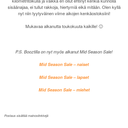
kilometritolkulla ja vaikka en ollut ehtinyt kenkiä kunnolla
sisäänajaa, ei tullut rakkoja, hiertymiä eikä mitään. Olen kyllä
nyt niin tyytyväinen viime aikojen kenkäostoksiini!
Mukavaa alkanutta toukokuuta kaikille! 🙂
P.S. Booztilla on nyt myös alkanut Mid Season Sale!
Mid Season Sale – naiset
Mid Season Sale – lapset
Mid Season Sale – miehet
Postaus sisältää mainoslinkkejä