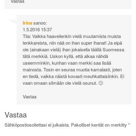
Vastaa
Irina
sanoo:
1.5.2016 15:37
Tiia: Vaikka haaveilenkin vielä muutamista muista
lenkkareista, niin nää on ihan super ihanat! Ja eipä
ole (ainakaan vielä) ihan jokaisella täällä Suomessa
tätä merkkiä. Uskon kyllä, että alkaa nähdä
useemminkin, kunhan vaan merkki saa lisää
mainosta. Tosin en seuraa muotia kamalasti, joten
en tiedä, vaikka näistä kovasti meuhkattaisiinkin. Ei
vaan omaan silmään ole vielä osunut. 🙂
Vastaa
Vastaa
Sähköpostiosoitettasi ei julkaista.
Pakolliset kentät on merkitty
*