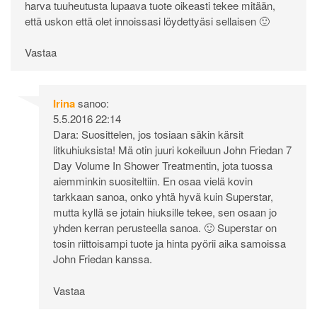
harva tuuheutusta lupaava tuote oikeasti tekee mitään,
että uskon että olet innoissasi löydettyäsi sellaisen 🙂
Vastaa
Irina
sanoo:
5.5.2016 22:14
Dara: Suosittelen, jos tosiaan säkin kärsit
litkuhiuksista! Mä otin juuri kokeiluun John Friedan 7
Day Volume In Shower Treatmentin, jota tuossa
aiemminkin suositeltiin. En osaa vielä kovin
tarkkaan sanoa, onko yhtä hyvä kuin Superstar,
mutta kyllä se jotain hiuksille tekee, sen osaan jo
yhden kerran perusteella sanoa. 🙂 Superstar on
tosin riittoisampi tuote ja hinta pyörii aika samoissa
John Friedan kanssa.
Vastaa