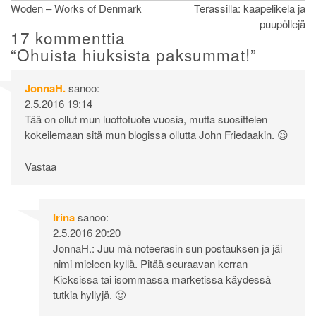
Artikkelien
Woden – Works of Denmark
Terassilla: kaapelikela ja
puupöllejä
selaus
17 kommenttia
“
Ohuista hiuksista paksummat!
”
JonnaH.
sanoo:
2.5.2016 19:14
Tää on ollut mun luottotuote vuosia, mutta suosittelen
kokeilemaan sitä mun blogissa ollutta John Friedaakin. 😉
Vastaa
Irina
sanoo:
2.5.2016 20:20
JonnaH.: Juu mä noteerasin sun postauksen ja jäi
nimi mieleen kyllä. Pitää seuraavan kerran
Kicksissa tai isommassa marketissa käydessä
tutkia hyllyjä. 🙂