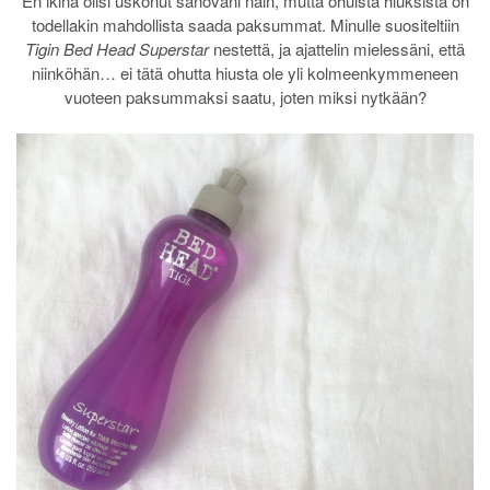
En ikinä olisi uskonut sanovani näin, mutta ohuista hiuksista on
todellakin mahdollista saada paksummat. Minulle suositeltiin
Tigin Bed Head Superstar
nestettä, ja ajattelin mielessäni, että
niinköhän… ei tätä ohutta hiusta ole yli kolmeenkymmeneen
vuoteen paksummaksi saatu, joten miksi nytkään?