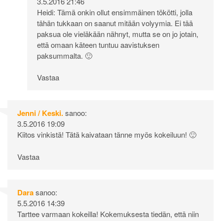
3.5.2016 21:46
Heidi: Tämä onkin ollut ensimmäinen tökötti, jolla
tähän tukkaan on saanut mitään volyymia. Ei tää
paksua ole vieläkään nähnyt, mutta se on jo jotain,
että omaan käteen tuntuu aavistuksen
paksummalta. 🙂
Vastaa
Jenni / Keski.
sanoo:
3.5.2016 19:09
Kiitos vinkistä! Tätä kaivataan tänne myös kokeiluun! 🙂
Vastaa
Dara
sanoo:
5.5.2016 14:39
Tarttee varmaan kokeilla! Kokemuksesta tiedän, että niin