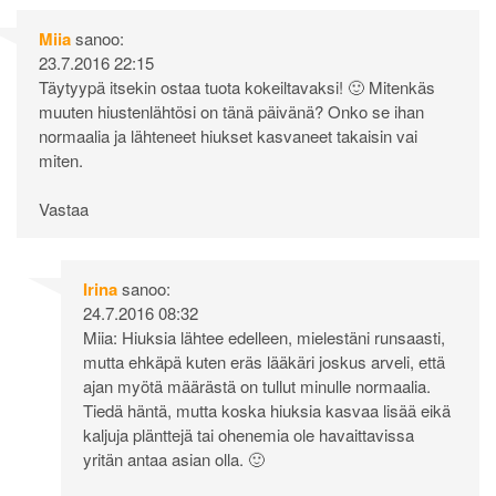
Miia
sanoo:
23.7.2016 22:15
Täytyypä itsekin ostaa tuota kokeiltavaksi! 🙂 Mitenkäs
muuten hiustenlähtösi on tänä päivänä? Onko se ihan
normaalia ja lähteneet hiukset kasvaneet takaisin vai
miten.
Vastaa
Irina
sanoo:
24.7.2016 08:32
Miia: Hiuksia lähtee edelleen, mielestäni runsaasti,
mutta ehkäpä kuten eräs lääkäri joskus arveli, että
ajan myötä määrästä on tullut minulle normaalia.
Tiedä häntä, mutta koska hiuksia kasvaa lisää eikä
kaljuja plänttejä tai ohenemia ole havaittavissa
yritän antaa asian olla. 🙂