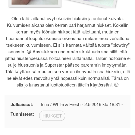
Olen tätä laittanut pyyhekuiviin hiuksiin ja antanut kuivata.
Kuivumisen aikana olen kerran pari harjannut hiukset. Kokeilin
kerran myös föönata hiukset tätä laitettuani, mutta en
huomannut lopputuloksessa oikeastaan mitään eroa verrattuna
itsekseen kuivumiseen. Ei siis kannata välittää tuosta ”blowdry”
sanasta. 😉 Aavistuksen enemmän struktuuria saa sillä, että
jättää hiustenpesussa hoitoaineen laittamatta. Tällöin hoitoaine ei
sulje hiussuonia ja Superstar pääsee paremmin imeytymään.
Tätä käyttäessä muuten sen verran ilmavuutta saa hiuksiin, että
ne eivät edes rasvoitu yhtä nopeasti kuin normaalisti. Tämä on
siis jo lunastanut luottotuotteen tittelin käytössäni. 🙂
Julkaissut:
Irina / White & Fresh -
2.5.2016 klo 18:31
-
Tunnisteet:
HIUKSET