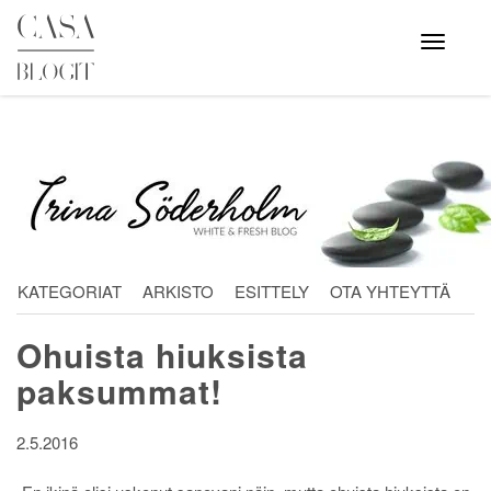
Skip
to
Avaa
valikko
content
KATEGORIAT
ARKISTO
ESITTELY
OTA YHTEYTTÄ
Ohuista hiuksista
paksummat!
2.5.2016