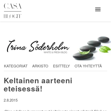
Skip
to
Avaa
valikko
content
KATEGORIAT
ARKISTO
ESITTELY
OTA YHTEYTTÄ
Keltainen aarteeni
eteisessä!
2.8.2015