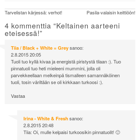
Artikkelien
Tarvelistan kärjessä: verhot!
Pasila-valaisin keittiöön!
selaus
4 kommenttia “
Keltainen aarteeni
eteisessä!
”
Tiia / Black + White = Grey
sanoo:
2.8.2015 20:05
Tuoli tuo kyllä kivaa ja energistä piristystä tilaan :). Tuo
pinnatuoli tuo heti mieleeni mummini, jolla oli
parvekkeellaan melkeinpä tismalleen samannäköinen
tuoli, tosin väriltään se oli kirkkaan turkoosi :).
Vastaa
Irina - White & Fresh
sanoo:
2.8.2015 20:48
Tiia: Oi, mulle kelpaisi turkoosikin pinnatuolit! 🙂