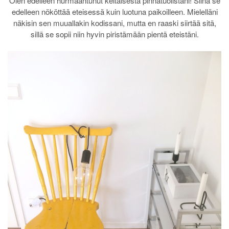
Olen edelleen hurmaantunut keltaisesta pinnatuolistani! Siinä se
edelleen nököttää eteisessä kuin luotuna paikoilleen. Mielelläni
näkisin sen muuallakin kodissani, mutta en raaski siirtää sitä,
sillä se sopii niin hyvin piristämään pientä eteistäni.