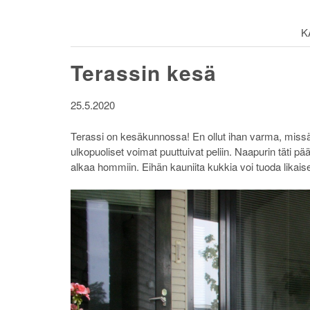
K
Terassin kesä
25.5.2020
Terassi on kesäkunnossa! En ollut ihan varma, missä m
ulkopuoliset voimat puuttuivat peliin. Naapurin täti pää
alkaa hommiin. Eihän kauniita kukkia voi tuoda likaisel