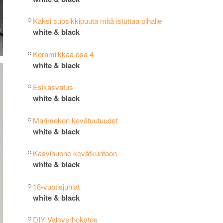
Kaksi suosikkipuuta mitä istuttaa pihalle
white & black
Keramiikkaa osa 4
white & black
Esikasvatus
white & black
Marimekon kevätuutuudet
white & black
Kasvihuone kevätkuntoon
white & black
18-vuotisjuhlat
white & black
DIY Valoverhokatos