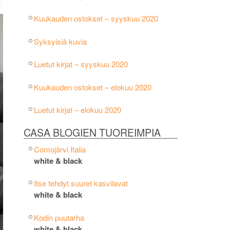
Kuukauden ostokset – syyskuu 2020
Syksyisiä kuvia
Luetut kirjat – syyskuu 2020
Kuukauden ostokset – elokuu 2020
Luetut kirjat – elokuu 2020
CASA BLOGIEN TUOREIMPIA
Comojärvi Italia
white & black
Itse tehdyt suuret kasvilavat
white & black
Kodin puutarha
white & black