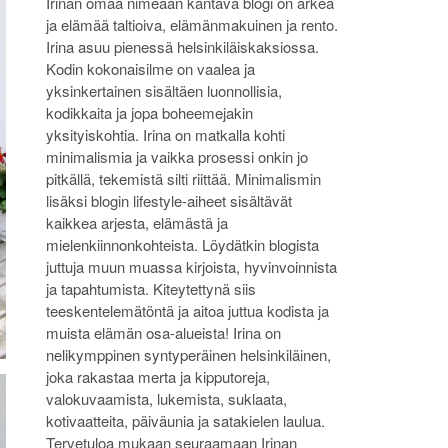
Irinan omaa nimeään kantava blogi on arkea
ja elämää taltioiva, elämänmakuinen ja rento.
Irina asuu pienessä helsinkiläiskaksiossa.
Kodin kokonaisilme on vaalea ja
yksinkertainen sisältäen luonnollisia,
kodikkaita ja jopa boheemejakin
yksityiskohtia. Irina on matkalla kohti
minimalismia ja vaikka prosessi onkin jo
pitkällä, tekemistä silti riittää. Minimalismin
lisäksi blogin lifestyle-aiheet sisältävät
kaikkea arjesta, elämästä ja
mielenkiinnonkohteista. Löydätkin blogista
juttuja muun muassa kirjoista, hyvinvoinnista
ja tapahtumista. Kiteytettynä siis
teeskentelemätöntä ja aitoa juttua kodista ja
muista elämän osa-alueista! Irina on
nelikymppinen syntyperäinen helsinkiläinen,
joka rakastaa merta ja kipputoreja,
valokuvaamista, lukemista, suklaata,
kotivaatteita, päiväunia ja satakielen laulua.
Tervetuloa mukaan seuraamaan Irinan