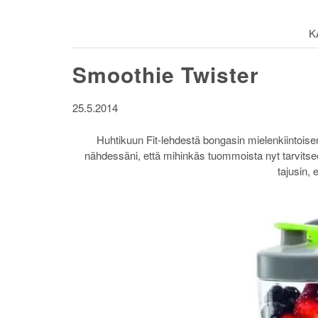
K
Smoothie Twister
25.5.2014
Huhtikuun Fit-lehdestä bongasin mielenkiintoi
nähdessäni, että mihinkäs tuommoista nyt tarvits
tajusin, 