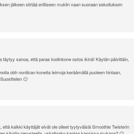
auksen jälkeen siirtää erilliseen mukiin vaan suoraan sekoituksen
a täytyy sanoa, että paras kodinkone ostos ikinä! Käytän päivittäin,
i noita obh nordican koneita leimoja keräämällä puoleen hintaan,
 Suosittelen 🙂
, että kaikki käyttäjät eivät ole olleet tyytyväisiä Smoothie Twisterin
auden käytön perusteella, uskaltaako kantaa kassissa mukana? 🙂