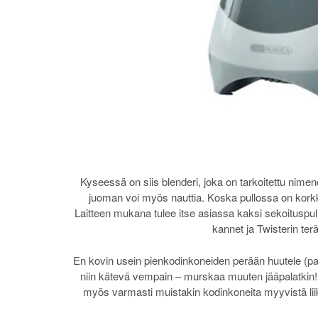
Kyseessä on siis blenderi, joka on tarkoitettu nimen
juoman voi myös nauttia. Koska pullossa on kork
Laitteen mukana tulee itse asiassa kaksi sekoituspull
kannet ja Twisterin te
En kovin usein pienkodinkoneiden perään huutele (pai
niin kätevä vempain – murskaa muuten jääpalatkin! 
myös varmasti muistakin kodinkoneita myyvistä liik