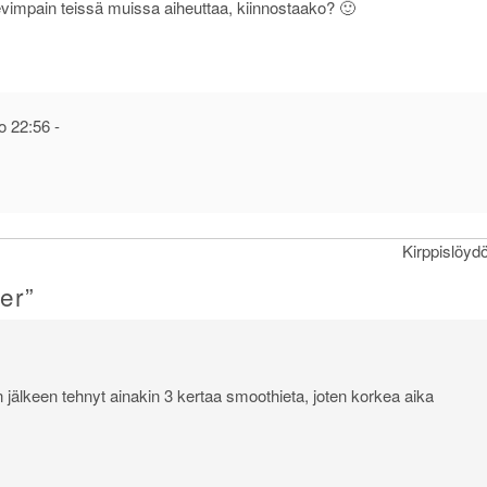
evimpain teissä muissa aiheuttaa, kiinnostaako? 🙂
o 22:56
-
Kirppislöydö
er
”
n jälkeen tehnyt ainakin 3 kertaa smoothieta, joten korkea aika