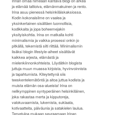
Irinan omaa nimeään kantava blogi on arkea
ja elämää taltioiva, elämänmakuinen ja rento.
Irina asuu pienessä helsinkiläiskaksiossa.
Kodin kokonaisilme on vaalea ja
yksinkertainen sisältäen luonnollisia,
kodikkaita ja jopa boheemejakin
yksityiskohtia. Irina on matkalla kohti
minimalismia ja vaikka prosessi onkin jo
pitkällä, tekemistä silti riittää. Minimalismin
lisäksi blogin lifestyle-aiheet sisältävät
kaikkea arjesta, elämästä ja
mielenkiinnonkohteista. Löydätkin blogista
juttuja muun muassa kirjoista, hyvinvoinnista
ja tapahtumista. Kiteytettynä siis
teeskentelemätöntä ja aitoa juttua kodista ja
muista elämän osa-alueista! Irina on
nelikymppinen syntyperäinen helsinkiläinen,
joka rakastaa merta ja kipputoreja,
valokuvaamista, lukemista, suklaata,
kotivaatteita, päiväunia ja satakielen laulua.
Tervetuloa mukaan seuraamaan Irinan