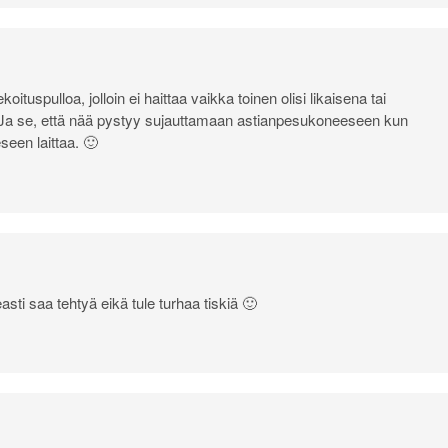
ituspulloa, jolloin ei haittaa vaikka toinen olisi likaisena tai
Ja se, että nää pystyy sujauttamaan astianpesukoneeseen kun
seen laittaa. 🙂
asti saa tehtyä eikä tule turhaa tiskiä 🙂