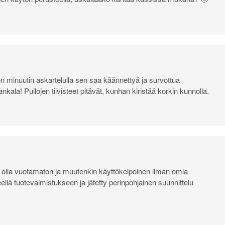
den minuutin askartelulla sen saa käännettyä ja survottua
ala! Pullojen tiivisteet pitävät, kunhan kiristää korkin kunnolla.
si olla vuotamaton ja muutenkin käyttökelpoinen ilman omia
eellä tuotevalmistukseen ja jätetty perinpohjainen suunnittelu