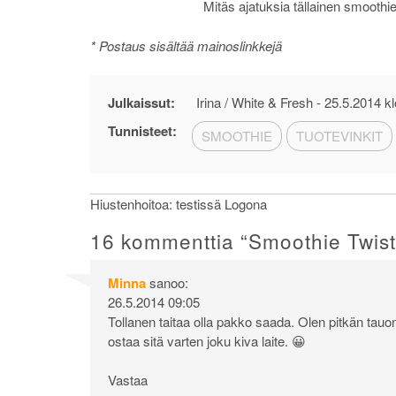
Mitäs ajatuksia tällainen smoothi
* Postaus sisältää mainoslinkkejä
Julkaissut:
Irina / White & Fresh -
25.5.2014 kl
Tunnisteet:
SMOOTHIE
TUOTEVINKIT
Artikkelien
Hiustenhoitoa: testissä Logona
selaus
16 kommenttia “
Smoothie Twist
Minna
sanoo:
26.5.2014 09:05
Tollanen taitaa olla pakko saada. Olen pitkän tauo
ostaa sitä varten joku kiva laite. 😀
Vastaa