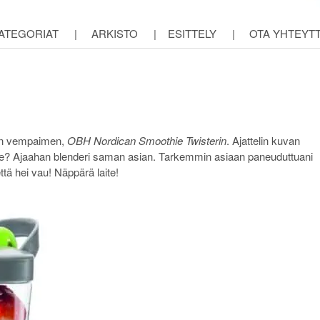
ATEGORIAT
|
ARKISTO
|
ESITTELY
|
OTA YHTEYT
sen vempaimen,
OBH Nordican Smoothie Twisterin
. Ajattelin kuvan
ee? Ajaahan blenderi saman asian. Tarkemmin asiaan paneuduttuani
että hei vau! Näppärä laite!