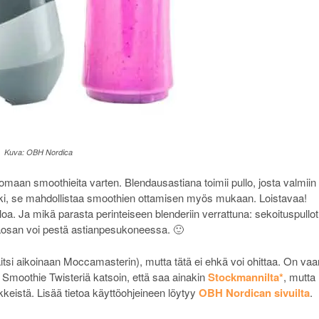
Kuva: OBH Nordica
omaan smoothieita varten. Blendausastiana toimii pullo, josta valmiin
ki, se mahdollistaa smoothien ottamisen myös mukaan. Loistavaa!
oa. Ja mikä parasta perinteiseen blenderiin verrattuna: sekoituspullot
räosan voi pestä astianpesukoneessa. 🙂
tsi aikoinaan Moccamasterin), mutta tätä ei ehkä voi ohittaa. On vaa
Smoothie Twisteriä katsoin, että saa ainakin
Stockmannilta*
, mutta
keistä. Lisää tietoa käyttöohjeineen löytyy
OBH Nordican sivuilta
.