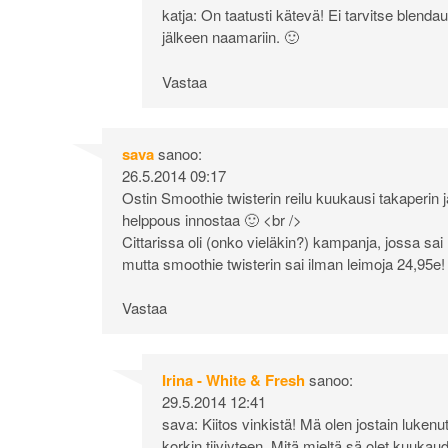
katja: On taatusti kätevä! Ei tarvitse blend
jälkeen naamariin. 🙂
Vastaa
sava
sanoo:
26.5.2014 09:17
Ostin Smoothie twisterin reilu kuukausi takaperin j
helppous innostaa 🙂 <br />
Cittarissa oli (onko vieläkin?) kampanja, jossa sa
mutta smoothie twisterin sai ilman leimoja 24,95e!
Vastaa
Irina - White & Fresh
sanoo:
29.5.2014 12:41
sava: Kiitos vinkistä! Mä olen jostain lukenut
korkin tiiviyteen. Mitä mieltä sä olet kuuk