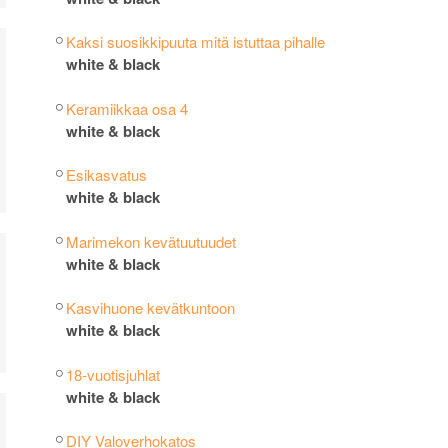
Kaksi suosikkipuuta mitä istuttaa pihalle
white & black
Keramiikkaa osa 4
white & black
Esikasvatus
white & black
Marimekon kevätuutuudet
white & black
Kasvihuone kevätkuntoon
white & black
18-vuotisjuhlat
white & black
DIY Valoverhokatos