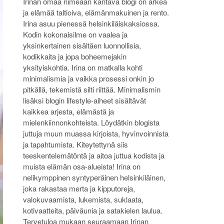
Irinan omaa nimeään kantava blogi on arkea
ja elämää taltioiva, elämänmakuinen ja rento.
Irina asuu pienessä helsinkiläiskaksiossa.
Kodin kokonaisilme on vaalea ja
yksinkertainen sisältäen luonnollisia,
kodikkaita ja jopa boheemejakin
yksityiskohtia. Irina on matkalla kohti
minimalismia ja vaikka prosessi onkin jo
pitkällä, tekemistä silti riittää. Minimalismin
lisäksi blogin lifestyle-aiheet sisältävät
kaikkea arjesta, elämästä ja
mielenkiinnonkohteista. Löydätkin blogista
juttuja muun muassa kirjoista, hyvinvoinnista
ja tapahtumista. Kiteytettynä siis
teeskentelemätöntä ja aitoa juttua kodista ja
muista elämän osa-alueista! Irina on
nelikymppinen syntyperäinen helsinkiläinen,
joka rakastaa merta ja kipputoreja,
valokuvaamista, lukemista, suklaata,
kotivaatteita, päiväunia ja satakielen laulua.
Tervetuloa mukaan seuraamaan Irinan