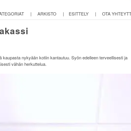
ATEGORIAT
|
ARKISTO
|
ESITTELY
|
OTA YHTEYT
akassi
eltä kaupasta nykyään kotiin kantautuu. Syön edelleen terveellisesti ja
isesti vähän herkuttelua.