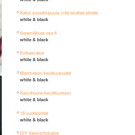
Kaksi suosikkipuuta mitä istuttaa pihalle
white & black
Keramiikkaa osa 4
white & black
Esikasvatus
white & black
Marimekon kevätuutuudet
white & black
Kasvihuone kevätkuntoon
white & black
18-vuotisjuhlat
white & black
DIY Valoverhokatos