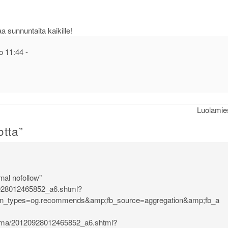
a sunnuntaita kaikille!
o 11:44
-
Luolamie
otta
”
nal nofollow"
120928012465852_a6.shtml?
on_types=og.recommends&amp;fb_source=aggregation&amp;fb_a
maailma/20120928012465852_a6.shtml?