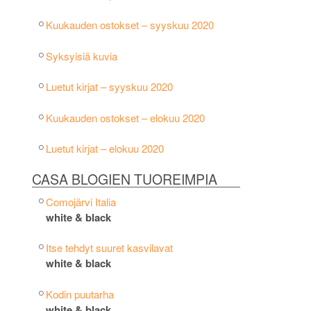
Kuukauden ostokset – syyskuu 2020
Syksyisiä kuvia
Luetut kirjat – syyskuu 2020
Kuukauden ostokset – elokuu 2020
Luetut kirjat – elokuu 2020
CASA BLOGIEN TUOREIMPIA
Comojärvi Italia
white & black
Itse tehdyt suuret kasvilavat
white & black
Kodin puutarha
white & black