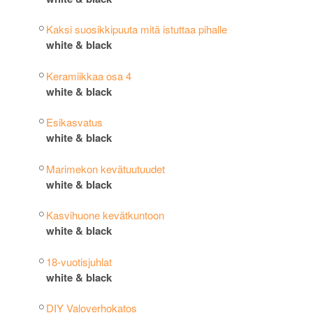
Kaksi suosikkipuuta mitä istuttaa pihalle
white & black
Keramiikkaa osa 4
white & black
Esikasvatus
white & black
Marimekon kevätuutuudet
white & black
Kasvihuone kevätkuntoon
white & black
18-vuotisjuhlat
white & black
DIY Valoverhokatos