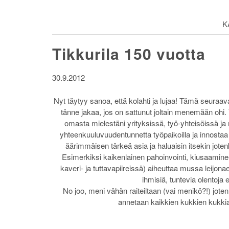
K
Tikkurila 150 vuotta
30.9.2012
Nyt täytyy sanoa, että kolahti ja lujaa! Tämä seuraava
tänne jakaa, jos on sattunut joltain menemään ohi. 
omasta mielestäni yrityksissä, työ-yhteisöissä ja m
yhteenkuuluvuudentunnetta työpaikoilla ja innostaa v
äärimmäisen tärkeä asia ja haluaisin itsekin jote
Esimerkiksi kaikenlainen pahoinvointi, kiusaaminen, 
kaveri- ja tuttavapiireissä) aiheuttaa mussa leijon
ihmisiä, tuntevia olentoja
No joo, meni vähän raiteiltaan (vai menikö?!) joten
annetaan kaikkien kukkien kukkia