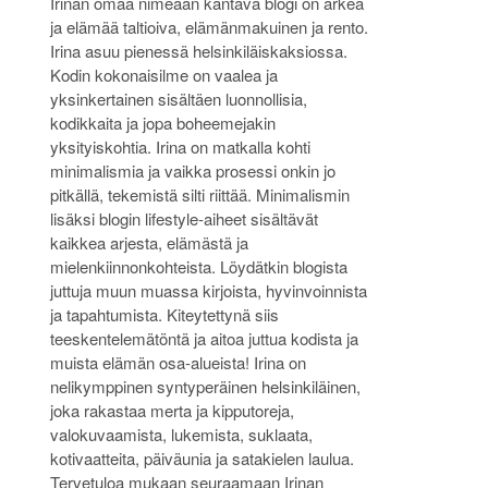
Irinan omaa nimeään kantava blogi on arkea
ja elämää taltioiva, elämänmakuinen ja rento.
Irina asuu pienessä helsinkiläiskaksiossa.
Kodin kokonaisilme on vaalea ja
yksinkertainen sisältäen luonnollisia,
kodikkaita ja jopa boheemejakin
yksityiskohtia. Irina on matkalla kohti
minimalismia ja vaikka prosessi onkin jo
pitkällä, tekemistä silti riittää. Minimalismin
lisäksi blogin lifestyle-aiheet sisältävät
kaikkea arjesta, elämästä ja
mielenkiinnonkohteista. Löydätkin blogista
juttuja muun muassa kirjoista, hyvinvoinnista
ja tapahtumista. Kiteytettynä siis
teeskentelemätöntä ja aitoa juttua kodista ja
muista elämän osa-alueista! Irina on
nelikymppinen syntyperäinen helsinkiläinen,
joka rakastaa merta ja kipputoreja,
valokuvaamista, lukemista, suklaata,
kotivaatteita, päiväunia ja satakielen laulua.
Tervetuloa mukaan seuraamaan Irinan