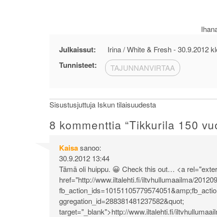
Ihana
Julkaissut:
Irina / White & Fresh -
30.9.2012 kl
Tunnisteet:
TAJUNNANVIRTAA
Artikkelien
Sisustusjuttuja Iskun tilaisuudesta
selaus
8 kommenttia “
Tikkurila 150 vu
Kaisa
sanoo:
30.9.2012 13:44
Tämä oli huippu. 😀 Check this out… <a rel="exter
href="
http://www.iltalehti.fi/iltvhullumaailma/20
fb_action_ids=10151105779574051&amp;fb_acti
ggregation_id=288381481237582&quot
;
target="_blank">
http://www.iltalehti.fi/iltvhullu