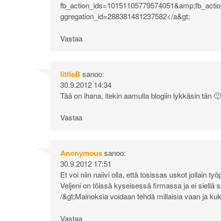
fb_action_ids=10151105779574051&amp;fb_acti
ggregation_id=288381481237582</a&gt
;
Vastaa
littleB
sanoo:
30.9.2012 14:34
Tää on ihana, itekin aamulla blogiin lykkäsin tän 🙂
Vastaa
Anonymous
sanoo:
30.9.2012 17:51
Et voi niin naiivi olla, että tosissas uskot jollain 
Veljeni on töissä kyseisessä firmassa ja ei siell
/&gt;Mainoksia voidaan tehdä millaisia vaan ja ku
Vastaa