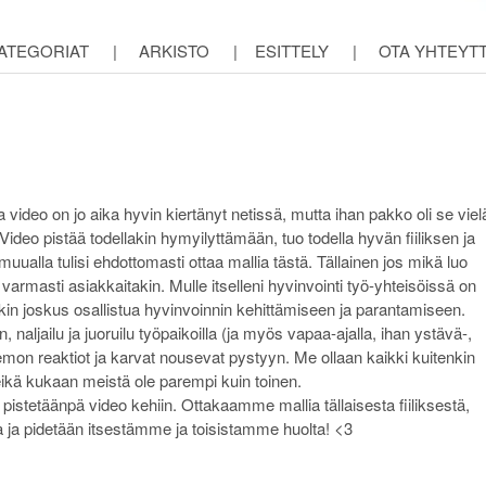
ATEGORIAT
|
ARKISTO
|
ESITTELY
|
OTA YHTEYT
 video on jo aika hyvin kiertänyt netissä, mutta ihan pakko oli se viel
Video pistää todellakin hymyilyttämään, tuo todella hyvän fiiliksen ja
uualla tulisi ehdottomasti ottaa mallia tästä. Tällainen jos mikä luo
armasti asiakkaitakin. Mulle itselleni hyvinvointi työ-yhteisöissä on
nkin joskus osallistua hyvinvoinnin kehittämiseen ja parantamiseen.
naljailu ja juoruilu työpaikoilla (ja myös vapaa-ajalla, ihan ystävä-,
aemon reaktiot ja karvat nousevat pystyyn. Me ollaan kaikki kuitenkin
 eikä kukaan meistä ole parempi kuin toinen.
 pistetäänpä video kehiin. Ottakaamme mallia tällaisesta fiiliksestä,
 ja pidetään itsestämme ja toisistamme huolta! <3