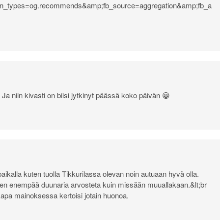
on_types=og.recommends&amp;fb_source=aggregation&amp;fb_a
 Ja niin kivasti on biisi jytkinyt päässä koko päivän 😀
työpaikalla kuten tuolla Tikkurilassa olevan noin autuaan hyvä olla.
ä sen enempää duunaria arvosteta kuin missään muuallakaan.&lt;br
kapa mainoksessa kertoisi jotain huonoa.