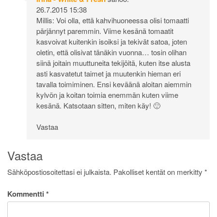
26.7.2015 15:38
Millis: Voi olla, että kahvihuoneessa olisi tomaatti
pärjännyt paremmin. Viime kesänä tomaatit
kasvoivat kuitenkin isoiksi ja tekivät satoa, joten
oletin, että olisivat tänäkin vuonna… tosin olihan
siinä joitain muuttuneita tekijöitä, kuten itse alusta
asti kasvatetut taimet ja muutenkin hieman eri
tavalla toimiminen. Ensi keväänä aloitan aiemmin
kylvön ja koitan toimia enemmän kuten viime
kesänä. Katsotaan sitten, miten käy! 🙂
Vastaa
Vastaa
Sähköpostiosoitettasi ei julkaista.
Pakolliset kentät on merkitty
*
Kommentti
*