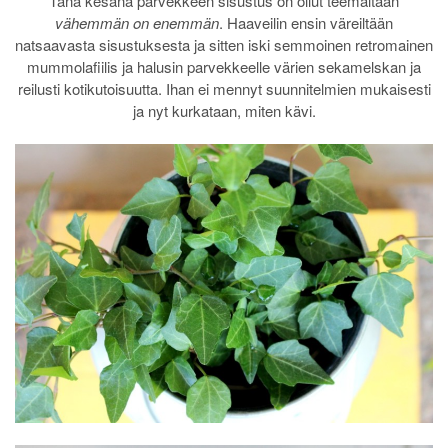
Tänä kesänä parvekkeen sisustus on ollut teemaltaan
vähemmän on enemmän
. Haaveilin ensin väreiltään
natsaavasta sisustuksesta ja sitten iski semmoinen retromainen
mummolafiilis ja halusin parvekkeelle värien sekamelskan ja
reilusti kotikutoisuutta. Ihan ei mennyt suunnitelmien mukaisesti
ja nyt kurkataan, miten kävi.