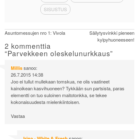
SISUSTUS
Artikkelien
Asuntomessujen nro 1: Vivola
Säilytysvinkki pieneen
kylpyhuoneeseen!
selaus
2 kommenttia
“
Parvekkeen oleskelunurkkaus
”
Millis
sanoo:
26.7.2015 14:38
Joo ei tullut mullekaan tomskua, ne olis vaatineet
kainoikean kasvihuoneen? Tykkään sun partsista, paras
elementti on tuo suloinen maitotonkka, se tekee
kokonaisuudesta mielenkiintoisen.
Vastaa
Irina - White & Fresh
sanoo: