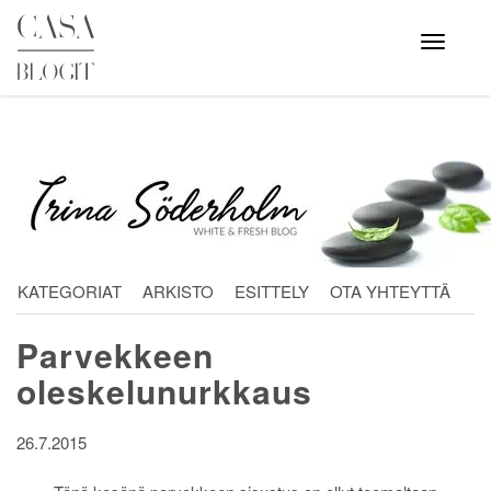
Skip
to
Avaa
valikko
content
KATEGORIAT
ARKISTO
ESITTELY
OTA YHTEYTTÄ
Parvekkeen
oleskelunurkkaus
26.7.2015