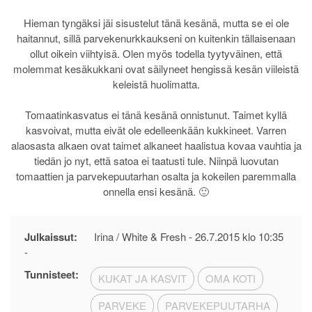
Hieman tyngäksi jäi sisustelut tänä kesänä, mutta se ei ole
haitannut, sillä parvekenurkkaukseni on kuitenkin tällaisenaan
ollut oikein viihtyisä. Olen myös todella tyytyväinen, että
molemmat kesäkukkani ovat säilyneet hengissä kesän viileistä
keleistä huolimatta.
Tomaatinkasvatus ei tänä kesänä onnistunut. Taimet kyllä
kasvoivat, mutta eivät ole edelleenkään kukkineet. Varren
alaosasta alkaen ovat taimet alkaneet haalistua kovaa vauhtia ja
tiedän jo nyt, että satoa ei taatusti tule. Niinpä luovutan
tomaattien ja parvekepuutarhan osalta ja kokeilen paremmalla
onnella ensi kesänä. 🙂
Julkaissut:
Irina / White & Fresh -
26.7.2015 klo 10:35
-
Tunnisteet:
KUKAT JA KASVIT
OMA KOTI
PARVEKE
PARVEKEPUUTARHA