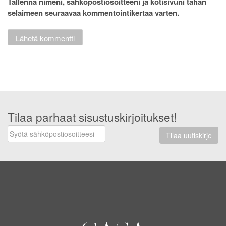
Tallenna nimeni, sähköpostiosoitteeni ja kotisivuni tähän
selaimeen seuraavaa kommentointikertaa varten.
Tilaa parhaat sisustuskirjoitukset!
Tilaa uutiskirje