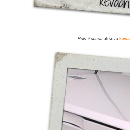
Helmikuussa
oli kova
kevä