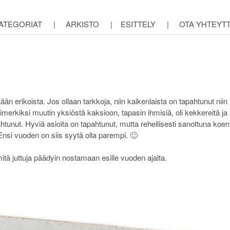
ATEGORIAT
|
ARKISTO
|
ESITTELY
|
OTA YHTEYT
tään erikoista. Jos ollaan tarkkoja, niin kaikenlaista on tapahtunut niin
simerkiksi muutin yksiöstä kaksioon, tapasin ihmisiä, oli kekkereitä ja
pahtunut. Hyviä asioita on tapahtunut, mutta rehellisesti sanottuna koen
nsi vuoden on siis syytä olla parempi. 🙂
ä juttuja päädyin nostamaan esille vuoden ajalta.