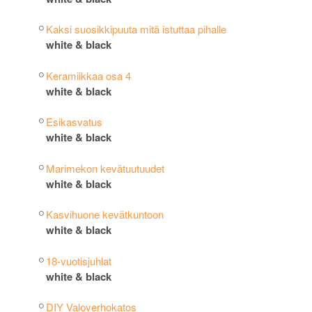
Kaksi suosikkipuuta mitä istuttaa pihalle
white & black
Keramiikkaa osa 4
white & black
Esikasvatus
white & black
Marimekon kevätuutuudet
white & black
Kasvihuone kevätkuntoon
white & black
18-vuotisjuhlat
white & black
DIY Valoverhokatos