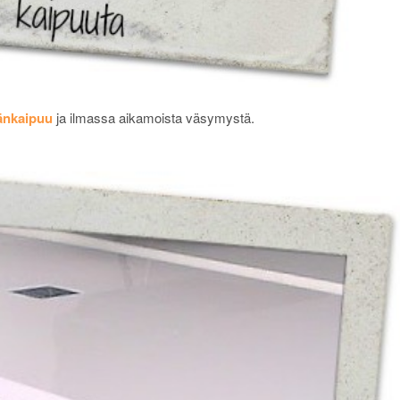
änkaipuu
ja ilmassa aikamoista väsymystä.