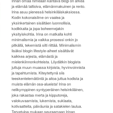
Irinan omaa nimeään kantava blogi on arkea
ja elämää taltioiva, elämänmakuinen ja rento.
Irina asuu pienessä helsinkiläiskaksiossa.
Kodin kokonaisilme on vaalea ja
yksinkertainen sisältäen luonnollisia,
kodikkaita ja jopa boheemejakin
yksityiskohtia. Irina on matkalla kohti
minimalismia ja vaikka prosessi onkin jo
pitkällä, tekemistä silti riittää. Minimalismin
lisäksi blogin lifestyle-aiheet sisältävät
kaikkea arjesta, elämästä ja
mielenkiinnonkohteista. Löydätkin blogista
juttuja muun muassa kirjoista, hyvinvoinnista
ja tapahtumista. Kiteytettynä siis
teeskentelemätöntä ja aitoa juttua kodista ja
muista elämän osa-alueista! Irina on
nelikymppinen syntyperäinen helsinkiläinen,
joka rakastaa merta ja kipputoreja,
valokuvaamista, lukemista, suklaata,
kotivaatteita, päiväunia ja satakielen laulua.
Tervetuloa mukaan seuraamaan Irinan