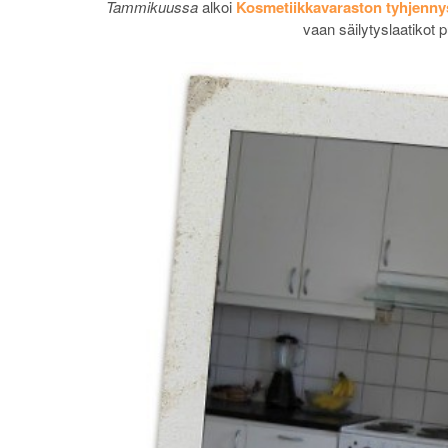
Tammikuussa
alkoi
Kosmetiikkavaraston tyhjenny
vaan säilytyslaatikot 