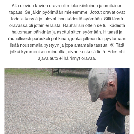
Alla olevien kuvien orava oli mielenkiintoinen ja omituinen
tapaus. Se jäikin pyörimään mieleemme. Jotkut oravat ovat
todella kesyjä ja tulevat ihan kädestä syömään. Silti tässä
oravassa oli jotain erilaista. Rauhallisin ottein se tuli kädestä
hakemaan pähkinän ja asettui sitten syömään. Hitaasti ja
rauhallisesti pureskeli pähkinän, jonka jälkeen tuli pyytämään
lisää nousemalla pystyyn ja jopa antamalla tassua. 😮 Tätä
jatkui kymmenisen minuuttia, aivan keskellä tietä. Edes ohi
ajava auto ei häirinnyt oravaa.