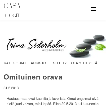
Skip
to
Avaa
valikko
content
KATEGORIAT
ARKISTO
ESITTELY
OTA YHTEYTTÄ
Omituinen orava
31.5.2013
Hautausmaat ovat kauniita ja levollisia. Omat ongelmat eivät
siellä juuri vaivaa, mieli lepää. Eilen 30.5.2013 tuli kuluneeksi