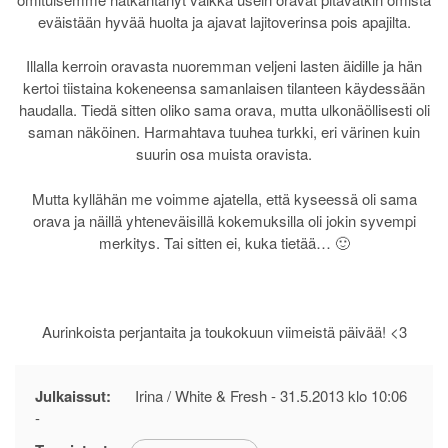
eväistään hyvää huolta ja ajavat lajitoverinsa pois apajilta.
Illalla kerroin oravasta nuoremman veljeni lasten äidille ja hän
kertoi tiistaina kokeneensa samanlaisen tilanteen käydessään
haudalla. Tiedä sitten oliko sama orava, mutta ulkonäöllisesti oli
saman näköinen. Harmahtava tuuhea turkki, eri värinen kuin
suurin osa muista oravista.
Mutta kyllähän me voimme ajatella, että kyseessä oli sama
orava ja näillä yhteneväisillä kokemuksilla oli jokin syvempi
merkitys. Tai sitten ei, kuka tietää… 🙂
Aurinkoista perjantaita ja toukokuun viimeistä päivää! <3
Julkaissut:
Irina / White & Fresh -
31.5.2013 klo 10:06
-