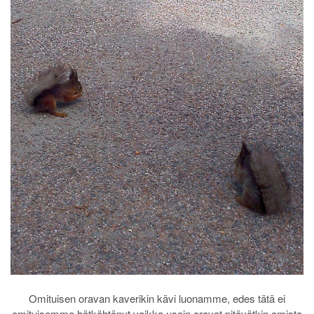
Omituisen oravan kaverikin kävi luonamme, edes tätä ei
omituisemme hätkähtänyt vaikka usein oravat pitävätkin omista