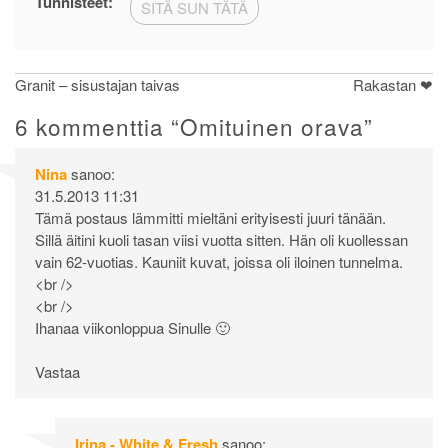
Tunnisteet:
SITÄ SUN TÄTÄ
Artikkelien
Granit – sisustajan taivas
Rakastan ❤
selaus
6 kommenttia “
Omituinen orava
”
Nina
sanoo:
31.5.2013 11:31
Tämä postaus lämmitti mieltäni erityisesti juuri tänään.
Sillä äitini kuoli tasan viisi vuotta sitten. Hän oli kuollessan
vain 62-vuotias. Kauniit kuvat, joissa oli iloinen tunnelma.
<br />
<br />
Ihanaa viikonloppua Sinulle 🙂
Vastaa
Irina - White & Fresh
sanoo: