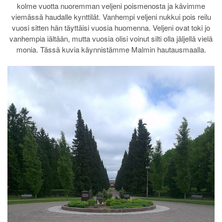
kolme vuotta nuoremman veljeni poismenosta ja kävimme
viemässä haudalle kynttilät. Vanhempi veljeni nukkui pois reilu
vuosi sitten hän täyttäisi vuosia huomenna. Veljeni ovat toki jo
vanhempia iältään, mutta vuosia olisi voinut silti olla jäljellä vielä
monia. Tässä kuvia käynnistämme Malmin hautausmaalla.