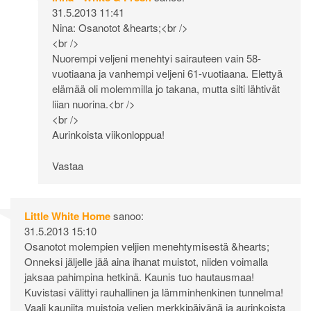
31.5.2013 11:41
Nina: Osanotot &hearts;<br />
<br />
Nuorempi veljeni menehtyi sairauteen vain 58-
vuotiaana ja vanhempi veljeni 61-vuotiaana. Elettyä
elämää oli molemmilla jo takana, mutta silti lähtivät
liian nuorina.<br />
<br />
Aurinkoista viikonloppua!
Vastaa
Little White Home
sanoo:
31.5.2013 15:10
Osanotot molempien veljien menehtymisestä &hearts;
Onneksi jäljelle jää aina ihanat muistot, niiden voimalla
jaksaa pahimpina hetkinä. Kaunis tuo hautausmaa!
Kuvistasi välittyi rauhallinen ja lämminhenkinen tunnelma!
Vaali kauniita muistoja veljen merkkipäivänä ja aurinkoista