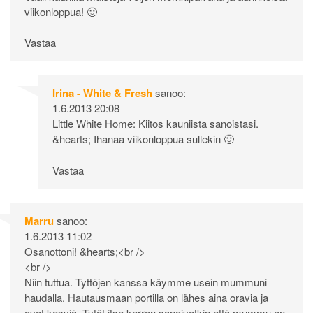
viikonloppua! 🙂
Vastaa
Irina - White & Fresh
sanoo:
1.6.2013 20:08
Little White Home: Kiitos kauniista sanoistasi.
&hearts; Ihanaa viikonloppua sullekin 🙂
Vastaa
Marru
sanoo:
1.6.2013 11:02
Osanottoni! &hearts;<br />
<br />
Niin tuttua. Tyttöjen kanssa käymme usein mummuni
haudalla. Hautausmaan portilla on lähes aina oravia ja
ovat kesyjä. Tytöt itse kerran sanoivatkin että mummu on