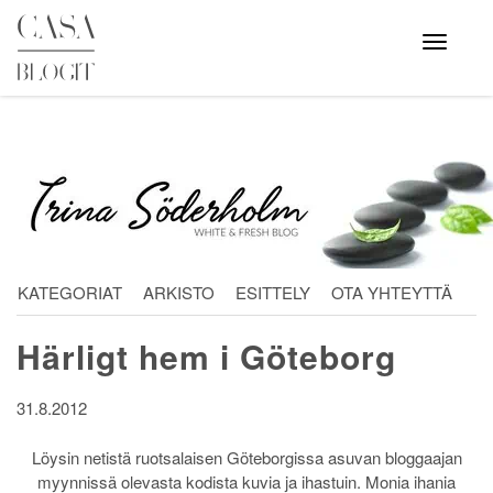
Skip
to
Avaa
valikko
content
KATEGORIAT
ARKISTO
ESITTELY
OTA YHTEYTTÄ
Härligt hem i Göteborg
31.8.2012
Löysin netistä ruotsalaisen Göteborgissa asuvan bloggaajan
myynnissä olevasta kodista kuvia ja ihastuin. Monia ihania