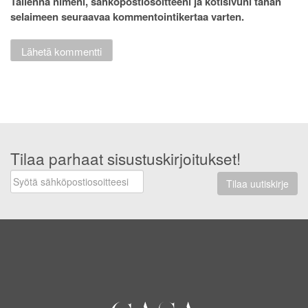
Tallenna nimeni, sähköpostiosoitteeni ja kotisivuni tähän
selaimeen seuraavaa kommentointikertaa varten.
Tilaa parhaat sisustuskirjoitukset!
Tilaa uutiskirje