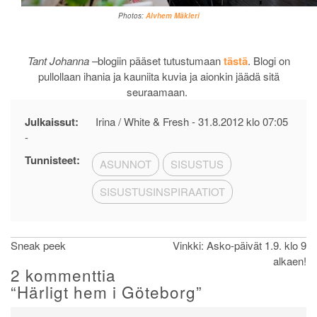
Photos:
Alvhem Mäkleri
Tant Johanna –
blogiin pääset tutustumaan
tästä
. Blogi on
pullollaan ihania ja kauniita kuvia ja aionkin jäädä sitä
seuraamaan.
Julkaissut:
Irina / White & Fresh -
31.8.2012 klo 07:05
-
Tunnisteet:
ASUNNOT
SISUSTUS
SISUSTUSINSPIRAATIOT
Artikkelien
Sneak peek
Vinkki: Asko-päivät 1.9. klo 9
alkaen!
selaus
2 kommenttia
“
Härligt hem i Göteborg
”