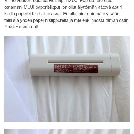
Viime vuoden lopussa Helsingin MUJI Pop-up -storesta
ostamani MUJI paperisilppuri on ollut älyttömän kätevä apuri
kodin papereiden hallinnassa. En ollut aiemmin nähnytkään
tällaisia yhden paperin silppureita ja mielenkiinnosta tämän ostin.
Enkä ole katunut!