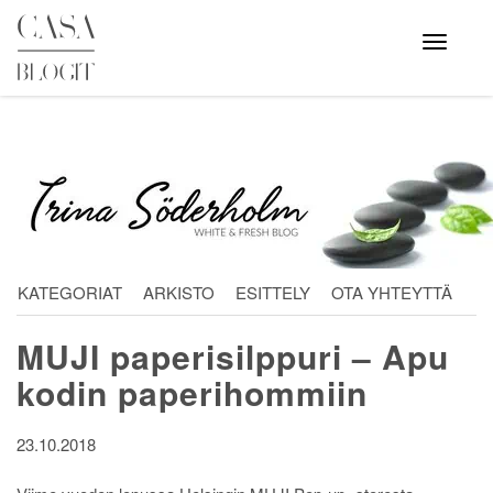
Skip
to
Avaa
valikko
content
KATEGORIAT
ARKISTO
ESITTELY
OTA YHTEYTTÄ
MUJI paperisilppuri – Apu
kodin paperihommiin
23.10.2018