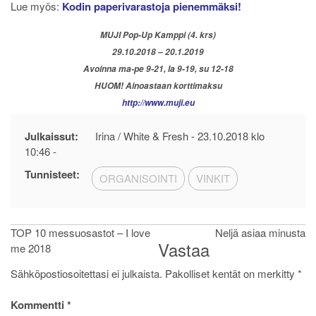
Lue myös:
Kodin paperivarastoja pienemmäksi!
MUJI Pop-Up Kamppi (4. krs)
29.10.2018 – 20.1.2019
Avoinna ma-pe 9-21, la 9-19, su 12-18
HUOM! Ainoastaan korttimaksu
http://www.muji.eu
Julkaissut:
Irina / White & Fresh -
23.10.2018 klo
10:46
-
Tunnisteet:
ORGANISOINTI
VINKIT
Artikkelien
TOP 10 messuosastot – I love
Neljä asiaa minusta
Vastaa
me 2018
selaus
Sähköpostiosoitettasi ei julkaista.
Pakolliset kentät on merkitty
*
Kommentti
*