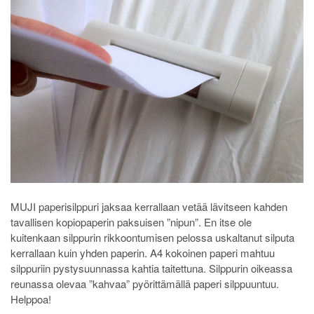
MUJI paperisilppuri jaksaa kerrallaan vetää lävitseen kahden
tavallisen kopiopaperin paksuisen ”nipun”. En itse ole
kuitenkaan silppurin rikkoontumisen pelossa uskaltanut silputa
kerrallaan kuin yhden paperin. A4 kokoinen paperi mahtuu
silppuriin pystysuunnassa kahtia taitettuna. Silppurin oikeassa
reunassa olevaa ”kahvaa” pyörittämällä paperi silppuuntuu.
Helppoa!