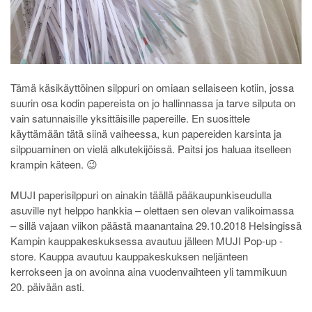
Tämä käsikäyttöinen silppuri on omiaan sellaiseen kotiin, jossa
suurin osa kodin papereista on jo hallinnassa ja tarve silputa on
vain satunnaisille yksittäisille papereille. En suosittele
käyttämään tätä siinä vaiheessa, kun papereiden karsinta ja
silppuaminen on vielä alkutekijöissä. Paitsi jos haluaa itselleen
krampin käteen. 😉
MUJI paperisilppuri on ainakin täällä pääkaupunkiseudulla
asuville nyt helppo hankkia – olettaen sen olevan valikoimassa
– sillä vajaan viikon päästä maanantaina 29.10.2018 Helsingissä
Kampin kauppakeskuksessa avautuu jälleen MUJI Pop-up -
store. Kauppa avautuu kauppakeskuksen neljänteen
kerrokseen ja on avoinna aina vuodenvaihteen yli tammikuun
20. päivään asti.