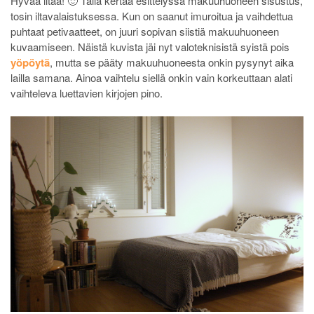
Hyvää iltaa! 🙂 Tällä kertaa esittelyssä makuuhuoneen sisustus,
tosin iltavalaistuksessa. Kun on saanut imuroitua ja vaihdettua
puhtaat petivaatteet, on juuri sopivan siistiä makuuhuoneen
kuvaamiseen. Näistä kuvista jäi nyt valoteknisistä syistä pois
yöpöytä
, mutta se pääty makuuhuoneesta onkin pysynyt aika
lailla samana. Ainoa vaihtelu siellä onkin vain korkeuttaan alati
vaihteleva luettavien kirjojen pino.