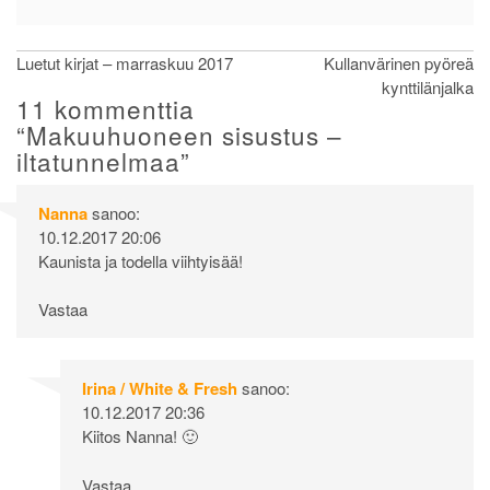
Artikkelien
Luetut kirjat – marraskuu 2017
Kullanvärinen pyöreä
kynttilänjalka
selaus
11 kommenttia
“
Makuuhuoneen sisustus –
iltatunnelmaa
”
Nanna
sanoo:
10.12.2017 20:06
Kaunista ja todella viihtyisää!
Vastaa
Irina / White & Fresh
sanoo:
10.12.2017 20:36
Kiitos Nanna! 🙂
Vastaa