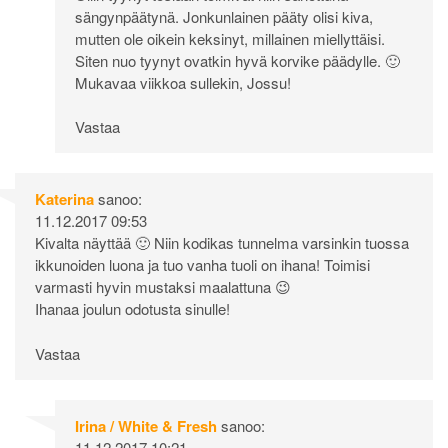
sängynpäätynä. Jonkunlainen pääty olisi kiva,
mutten ole oikein keksinyt, millainen miellyttäisi.
Siten nuo tyynyt ovatkin hyvä korvike päädylle. 🙂
Mukavaa viikkoa sullekin, Jossu!
Vastaa
Katerina
sanoo:
11.12.2017 09:53
Kivalta näyttää 🙂 Niin kodikas tunnelma varsinkin tuossa
ikkunoiden luona ja tuo vanha tuoli on ihana! Toimisi
varmasti hyvin mustaksi maalattuna 😉
Ihanaa joulun odotusta sinulle!
Vastaa
Irina / White & Fresh
sanoo:
11.12.2017 10:21