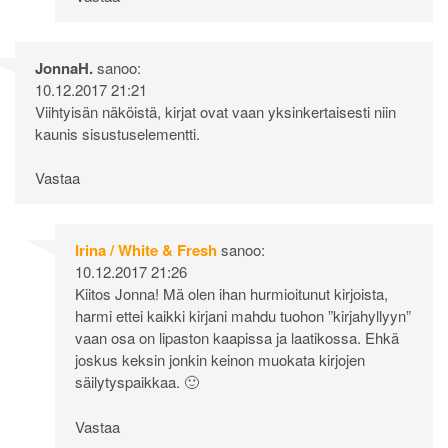
JonnaH.
sanoo:
10.12.2017 21:21
Viihtyisän näköistä, kirjat ovat vaan yksinkertaisesti niin
kaunis sisustuselementti.
Vastaa
Irina / White & Fresh
sanoo:
10.12.2017 21:26
Kiitos Jonna! Mä olen ihan hurmioitunut kirjoista,
harmi ettei kaikki kirjani mahdu tuohon ”kirjahyllyyn”
vaan osa on lipaston kaapissa ja laatikossa. Ehkä
joskus keksin jonkin keinon muokata kirjojen
säilytyspaikkaa. 🙂
Vastaa