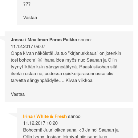
???
Vastaa
Jossu / Maailman Paras Paikka
sanoo:
11.12.2017 09:07
Onpa kivan näköistä! Ja tuo ”kirjanurkkaus” on jotenkin
tosi boheemi 🙂 Ihana idea myös nuo Saanan ja Ollin
tyynyt ikään kuin sängynpäätynä. Raaskisikohan sitä
itsekin ostaa ne, uudessa opiskelija-asunnossa olisi
tarvetta sängynpäädylle…. Kivaa viikkoa!
Vastaa
Irina / White & Fresh
sanoo:
11.12.2017 10:20
Boheemi! Juuri oikea sana! <3 Ja noi Saanan ja
Ollin tyynyt tosiaan toimivat niin sanottuna