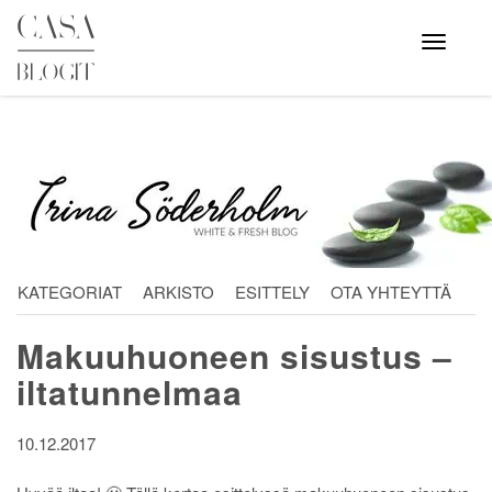
Skip
to
Avaa
valikko
content
KATEGORIAT
ARKISTO
ESITTELY
OTA YHTEYTTÄ
Makuuhuoneen sisustus –
iltatunnelmaa
10.12.2017