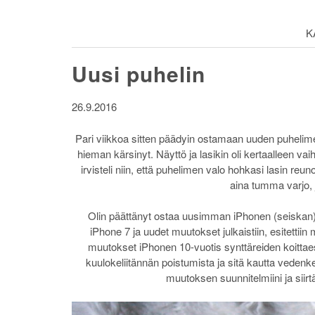
K
Uusi puhelin
26.9.2016
Pari viikkoa sitten päädyin ostamaan uuden puhelime
hieman kärsinyt. Näyttö ja lasikin oli kertaalleen va
irvisteli niin, että puhelimen valo hohkasi lasin re
aina tumma varjo, j
Olin päättänyt ostaa uusimman iPhonen (seiskan),
iPhone 7 ja uudet muutokset julkaistiin, esitettii
muutokset iPhonen 10-vuotis synttäreiden koittaess
kuulokeliitännän poistumista ja sitä kautta veden
muutoksen suunnitelmiini ja siir