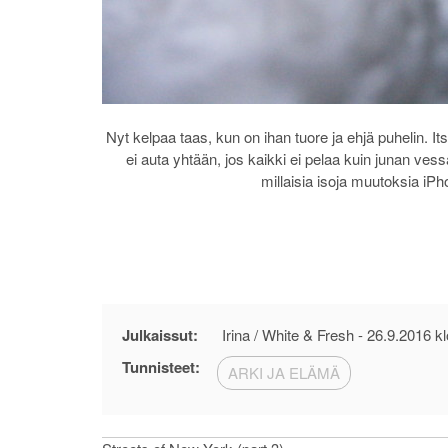
Nyt kelpaa taas, kun on ihan tuore ja ehjä puhelin. I
ei auta yhtään, jos kaikki ei pelaa kuin junan ves
millaisia isoja muutoksia iP
Julkaissut:
Irina / White & Fresh -
26.9.2016 kl
Tunnisteet:
ARKI JA ELÄMÄ