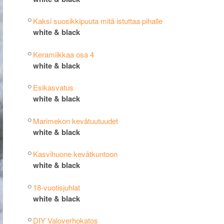
Kaksi suosikkipuuta mitä istuttaa pihalle
white & black
Keramiikkaa osa 4
white & black
Esikasvatus
white & black
Marimekon kevätuutuudet
white & black
Kasvihuone kevätkuntoon
white & black
18-vuotisjuhlat
white & black
DIY Valoverhokatos