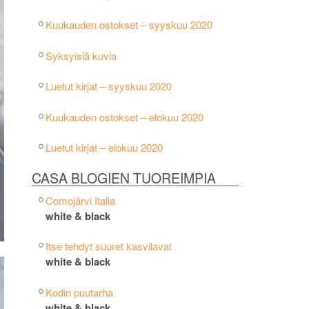
Kuukauden ostokset – syyskuu 2020
Syksyisiä kuvia
Luetut kirjat – syyskuu 2020
Kuukauden ostokset – elokuu 2020
Luetut kirjat – elokuu 2020
CASA BLOGIEN TUOREIMPIA
Comojärvi Italia
white & black
Itse tehdyt suuret kasvilavat
white & black
Kodin puutarha
white & black