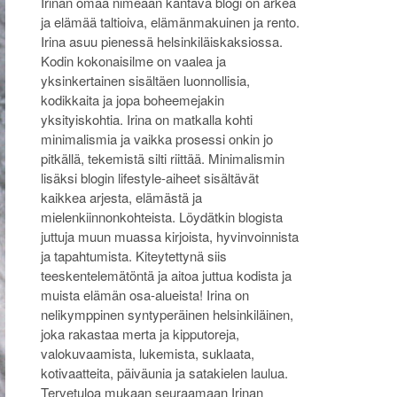
Irinan omaa nimeään kantava blogi on arkea
ja elämää taltioiva, elämänmakuinen ja rento.
Irina asuu pienessä helsinkiläiskaksiossa.
Kodin kokonaisilme on vaalea ja
yksinkertainen sisältäen luonnollisia,
kodikkaita ja jopa boheemejakin
yksityiskohtia. Irina on matkalla kohti
minimalismia ja vaikka prosessi onkin jo
pitkällä, tekemistä silti riittää. Minimalismin
lisäksi blogin lifestyle-aiheet sisältävät
kaikkea arjesta, elämästä ja
mielenkiinnonkohteista. Löydätkin blogista
juttuja muun muassa kirjoista, hyvinvoinnista
ja tapahtumista. Kiteytettynä siis
teeskentelemätöntä ja aitoa juttua kodista ja
muista elämän osa-alueista! Irina on
nelikymppinen syntyperäinen helsinkiläinen,
joka rakastaa merta ja kipputoreja,
valokuvaamista, lukemista, suklaata,
kotivaatteita, päiväunia ja satakielen laulua.
Tervetuloa mukaan seuraamaan Irinan