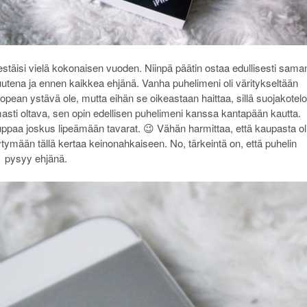
estäisi vielä kokonaisen vuoden. Niinpä päätin ostaa edullisesti sama
 uutena ja ennen kaikkea ehjänä. Vanha puhelimeni oli väritykseltään
opean ystävä ole, mutta eihän se oikeastaan haittaa, sillä suojakotelo
asti oltava, sen opin edellisen puhelimeni kanssa kantapään kautta.
 tuppaa joskus lipeämään tavarat. 😉 Vähän harmittaa, että kaupasta ol
yytymään tällä kertaa keinonahkaiseen. No, tärkeintä on, että puhelin
pysyy ehjänä.