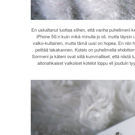
En uskaltanut luottaa siihen, että vanha puhelimeni k
iPhone 5S:n kuin mikä minulla jo oli, mutta täysin
valko-kultainen, mutta tämä uusi on hopea. En niin h
peittää takakannen. Kotelo on puhelimella ehdottom
Sormeni ja käteni ovat siitä kummalliset, että niistä
aitonahkaiset valkoiset kotelot loppu eli jouduin t