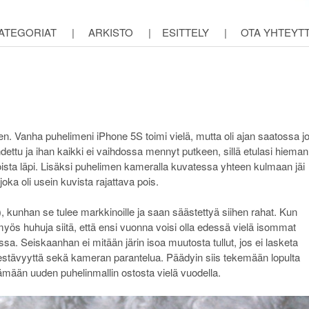
ATEGORIAT
|
ARKISTO
|
ESITTELY
|
OTA YHTEYT
n. Vanha puhelimeni iPhone 5S toimi vielä, mutta oli ajan saatossa j
ihdettu ja ihan kaikki ei vaihdossa mennyt putkeen, sillä etulasi hieman
unoista läpi. Lisäksi puhelimen kameralla kuvatessa yhteen kulmaan jäi
oka oli usein kuvista rajattava pois.
 kunhan se tulee markkinoille ja saan säästettyä siihen rahat. Kun
n myös huhuja siitä, että ensi vuonna voisi olla edessä vielä isommat
a. Seiskaanhan ei mitään järin isoa muutosta tullut, jos ei lasketa
kestävyyttä sekä kameran parantelua. Päädyin siis tekemään lopulta
tämään uuden puhelinmallin ostosta vielä vuodella.