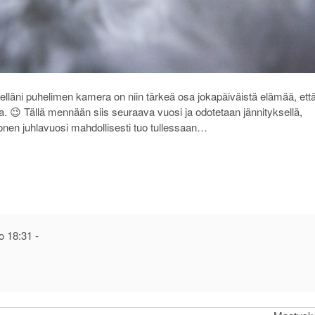
tselläni puhelimen kamera on niin tärkeä osa jokapäiväistä elämää, ett
sa. 😉 Tällä mennään siis seuraava vuosi ja odotetaan jännityksellä,
honen juhlavuosi mahdollisesti tuo tullessaan…
o 18:31
-