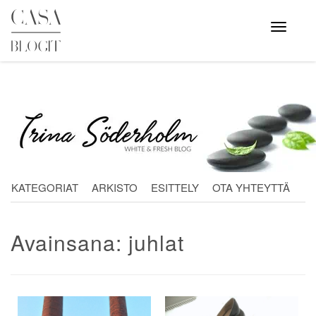
Skip
to
Avaa
valikko
content
KATEGORIAT
ARKISTO
ESITTELY
OTA YHTEYTTÄ
Avainsana:
juhlat
Artikkelien