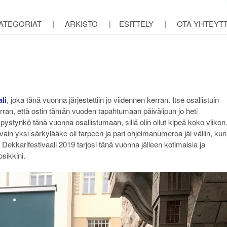
ATEGORIAT
|
ARKISTO
|
ESITTELY
|
OTA YHTEYT
li
, joka tänä vuonna järjestettiin jo viidennen kerran. Itse osallistuin
ran, että ostin tämän vuoden tapahtumaan päivälipun jo heti
pystynkö tänä vuonna osallistumaan, sillä olin ollut kipeä koko viikon
, vain yksi särkylääke oli tarpeen ja pari ohjelmanumeroa jäi väliin, kun
 Dekkarifestivaali 2019 tarjosi tänä vuonna jälleen kotimaisia ja
sikkini.