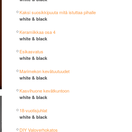
Kaksi suosikkipuuta mitä istuttaa pihalle
white & black
Keramiikkaa osa 4
white & black
Esikasvatus
white & black
Marimekon kevätuutuudet
white & black
Kasvihuone kevätkuntoon
white & black
18-vuotisjuhlat
white & black
DIY Valoverhokatos