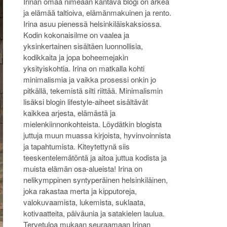
Irinan omaa nimeään kantava blogi on arkea
ja elämää taltioiva, elämänmakuinen ja rento.
Irina asuu pienessä helsinkiläiskaksiossa.
Kodin kokonaisilme on vaalea ja
yksinkertainen sisältäen luonnollisia,
kodikkaita ja jopa boheemejakin
yksityiskohtia. Irina on matkalla kohti
minimalismia ja vaikka prosessi onkin jo
pitkällä, tekemistä silti riittää. Minimalismin
lisäksi blogin lifestyle-aiheet sisältävät
kaikkea arjesta, elämästä ja
mielenkiinnonkohteista. Löydätkin blogista
juttuja muun muassa kirjoista, hyvinvoinnista
ja tapahtumista. Kiteytettynä siis
teeskentelemätöntä ja aitoa juttua kodista ja
muista elämän osa-alueista! Irina on
nelikymppinen syntyperäinen helsinkiläinen,
joka rakastaa merta ja kipputoreja,
valokuvaamista, lukemista, suklaata,
kotivaatteita, päiväunia ja satakielen laulua.
Tervetuloa mukaan seuraamaan Irinan