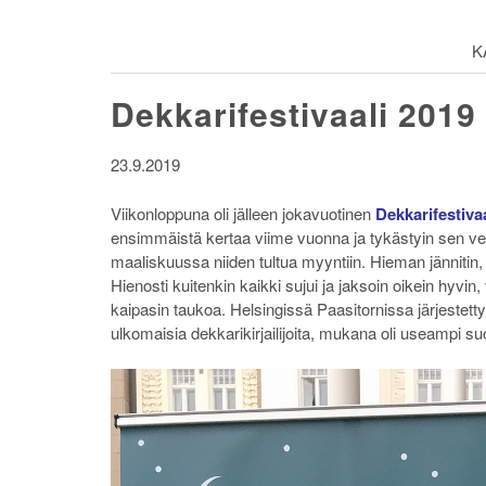
K
Dekkarifestivaali 2019
23.9.2019
Viikonloppuna oli jälleen jokavuotinen
Dekkarifestivaa
ensimmäistä kertaa viime vuonna ja tykästyin sen ver
maaliskuussa niiden tultua myyntiin. Hieman jännitin, 
Hienosti kuitenkin kaikki sujui ja jaksoin oikein hyvin
kaipasin taukoa. Helsingissä Paasitornissa järjestetty
ulkomaisia dekkarikirjailijoita, mukana oli useampi suo