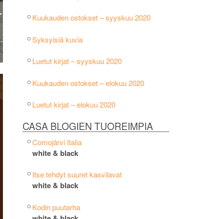
Kuukauden ostokset – syyskuu 2020
Syksyisiä kuvia
Luetut kirjat – syyskuu 2020
Kuukauden ostokset – elokuu 2020
Luetut kirjat – elokuu 2020
CASA BLOGIEN TUOREIMPIA
Comojärvi Italia
white & black
Itse tehdyt suuret kasvilavat
white & black
Kodin puutarha
white & black