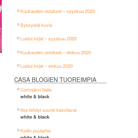
Kuukauden ostokset – syyskuu 2020
Syksyisiä kuvia
Luetut kirjat – syyskuu 2020
Kuukauden ostokset – elokuu 2020
Luetut kirjat – elokuu 2020
CASA BLOGIEN TUOREIMPIA
Comojärvi Italia
white & black
Itse tehdyt suuret kasvilavat
white & black
Kodin puutarha
white & black