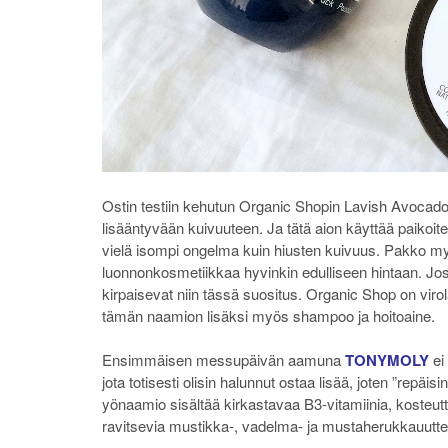
Ostin testiin kehutun Organic Shopin Lavish Avocado 
lisääntyvään kuivuuteen. Ja tätä aion käyttää paikoit
vielä isompi ongelma kuin hiusten kuivuus. Pakko m
luonnonkosmetiikkaa hyvinkin edulliseen hintaan. Jos 
kirpaisevat niin tässä suositus. Organic Shop on virola
tämän naamion lisäksi myös shampoo ja hoitoaine.
Ensimmäisen messupäivän aamuna
TONYMOLY
ei
jota totisesti olisin halunnut ostaa lisää, joten ”rep
yönaamio sisältää kirkastavaa B3-vitamiinia, kosteutta
ravitsevia mustikka-, vadelma- ja mustaherukkauuttei