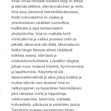
Irinan omaa nimeään kantava blogi on arkea
ja elämää taltioiva, elämänmakuinen ja rento.
Irina asuu pienessä helsinkiläiskaksiossa.
Kodin kokonaisilme on vaalea ja
yksinkertainen sisältäen luonnollisia,
kodikkaita ja jopa boheemejakin
yksityiskohtia. Irina on matkalla kohti
minimalismia ja vaikka prosessi onkin jo
pitkällä, tekemistä silti riittää. Minimalismin
lisäksi blogin lifestyle-aiheet sisältävät
kaikkea arjesta, elämästä ja
mielenkiinnonkohteista. Löydätkin blogista
juttuja muun muassa kirjoista, hyvinvoinnista
ja tapahtumista. Kiteytettynä siis
teeskentelemätöntä ja aitoa juttua kodista ja
muista elämän osa-alueista! Irina on
nelikymppinen syntyperäinen helsinkiläinen,
joka rakastaa merta ja kipputoreja,
valokuvaamista, lukemista, suklaata,
kotivaatteita, päiväunia ja satakielen laulua.
Tervetuloa mukaan seuraamaan Irinan