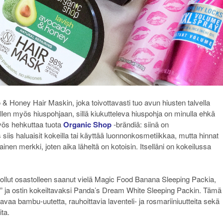
& Honey Hair Maskin, joka toivottavasti tuo avun hiusten talvella
ellen myös hiuspohjaan, sillä kiukutteleva hiuspohja on minulla ehkä
yös hehkuttaa tuota
Organic Shop
-brändiä: siinä on
siis haluaisit kokeilla tai käyttää luonnonkosmetiikkaa, mutta hinnat
inen merkki, joten aika läheltä on kotoisin. Itselläni on kokeilussa
 ollut osastolleen saanut vielä Magic Food Banana Sleeping Packia,
äisin” ja ostin kokeiltavaksi Panda’s Dream White Sleeping Packin. Tämä
vaa bambu-uutetta, rauhoittavia laventeli- ja rosmariiniuutteita sekä
ta.