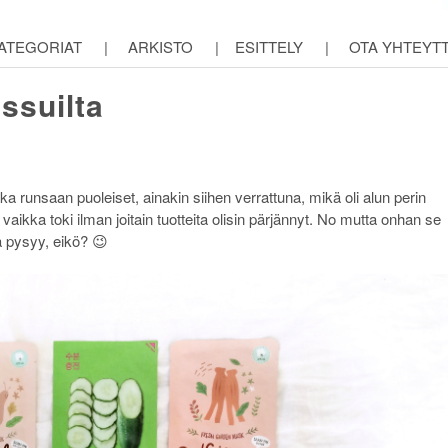
ATEGORIAT
|
ARKISTO
|
ESITTELY
|
OTA YHTEYT
ssuilta
a runsaan puoleiset, ainakin siihen verrattuna, mikä oli alun perin
 vaikka toki ilman joitain tuotteita olisin pärjännyt. No mutta onhan se
 pysyy, eikö? 😉