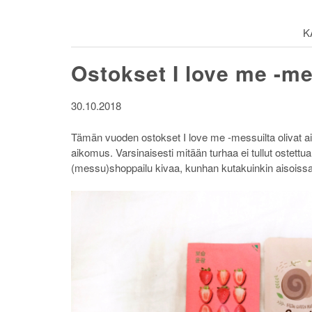
K
Ostokset I love me -me
30.10.2018
Tämän vuoden ostokset I love me -messuilta olivat aik
aikomus. Varsinaisesti mitään turhaa ei tullut ostettua
(messu)shoppailu kivaa, kunhan kutakuinkin aisoissa