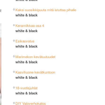
Kaksi suosikkipuuta mitä istuttaa pihalle
!
white & black
Keramiikkaa osa 4
white & black
Esikasvatus
white & black
Marimekon kevätuutuudet
white & black
Kasvihuone kevätkuntoon
white & black
18-vuotisjuhlat
white & black
DIY Valoverhokatos