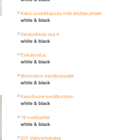
Kaksi suosikkipuuta mitä istuttaa pihalle
white & black
Keramiikkaa osa 4
white & black
Esikasvatus
white & black
Marimekon kevätuutuudet
.
white & black
Kasvihuone kevätkuntoon
white & black
18-vuotisjuhlat
white & black
DIY Valoverhokatos