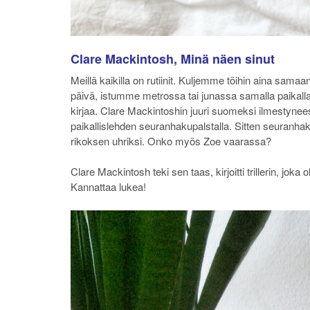
Clare Mackintosh, Minä näen sinut
Meillä kaikilla on rutiinit. Kuljemme töihin aina sam
päivä, istumme metrossa tai junassa samalla paikalla jne.
kirjaa. Clare Mackintoshin juuri suomeksi ilmestyne
paikallislehden seuranhakupalstalla. Sitten seuranhak
rikoksen uhriksi. Onko myös Zoe vaarassa?
Clare Mackintosh teki sen taas, kirjoitti trillerin, jok
Kannattaa lukea!