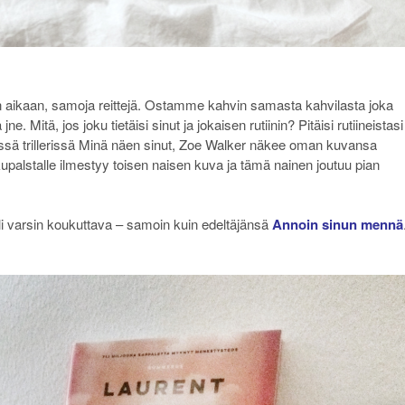
aan aikaan, samoja reittejä. Ostamme kahvin samasta kahvilasta joka
 Mitä, jos joku tietäisi sinut ja jokaisen rutiinin? Pitäisi rutiineistasi
essä trillerissä Minä näen sinut, Zoe Walker näkee oman kuvansa
upalstalle ilmestyy toisen naisen kuva ja tämä nainen joutuu pian
a oli varsin koukuttava – samoin kuin edeltäjänsä
Annoin sinun mennä