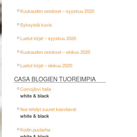
Kuukauden ostokset – syyskuu 2020
Syksyisiä kuvia
Luetut kirjat – syyskuu 2020
Kuukauden ostokset – elokuu 2020
Luetut kirjat – elokuu 2020
CASA BLOGIEN TUOREIMPIA
Comojärvi Italia
white & black
Itse tehdyt suuret kasvilavat
white & black
Kodin puutarha
white & black