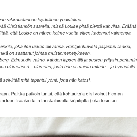
keän rakkaustarinan täydellinen yhdistelmä.
mää Christiansön saarella, missä Louise pitää pientä kahvilaa. Eräänä
ittää, että Louise on hänen kolme vuotta sitten kadonnut vaimonsa
enkilö, joka itse uskoo olevansa. Röntgenkuvista paljastuu lisäksi,
mikä on saattanut johtaa muistinmenetykseen.
rberg, Edmundin vaimo, kahden lapsen äiti ja suuren yritysimperiumin
seen elämäänsä – elämään, josta hän ei muista mitään – ja hyvästellä
 selvittää mitä tapahtui yönä, jona hän katosi.
anaan. Paikka paikoin tuntui, että kohtauksia olisi voinut hieman
 luen lisääkin tältä tanskalaiselta kirjailijalta (joka tosin on