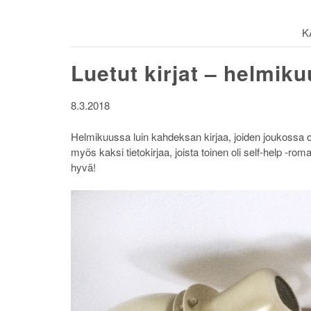
K
Luetut kirjat – helmik
8.3.2018
Helmikuussa luin kahdeksan kirjaa, joiden joukossa oli
myös kaksi tietokirjaa, joista toinen oli self-help -rom
hyvä!