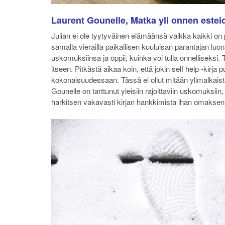
Laurent Gounelle, Matka yli onnen estei
Julian ei ole tyytyväinen elämäänsä vaikka kaikki on p
samalla vierailla paikallisen kuuluisan parantajan luona
uskomuksiinsa ja oppii, kuinka voi tulla onnelliseksi
itseen. Pitkästä aikaa koin, että jokin self help -kirja 
kokonaisuudessaan. Tässä ei ollut mitään ylimalkais
Gounelle on tarttunut yleisiin rajoittaviin uskomuksiin
harkitsen vakavasti kirjan hankkimista ihan omakseni, 