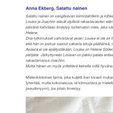
Anna Ekberg, Salattu nainen
Salattu nainen on vangitsevan toimintatrillerin ja kiih
Louise ja Joachim elävät idyllistä rakastavaisten elä
päivänä kahvilaan ilmestyy tuntematon mies, joka vä
Helene.
Dna-tutkimukset vahvistavat asian: Louise ei ole se h
että hän on joskus saanut vakavia iskuja päähänsä, 
Asiasta ei ole epäilystäkään, Louise on Helene Söde
perijätär. Järkyttyneen Louisen on pakko palata enti
rakastamansa Joachim.
Mutta hänen on myös yritettävä keinolla millä hyvänsä
Mielenkiintoinen tarina, joka kuljetti ihan kivasti muk
lyhentää, mutta kokonaisuus oli kiinnostava ja mielelläni
pseudonyymi), jos jotain ilmestyy.