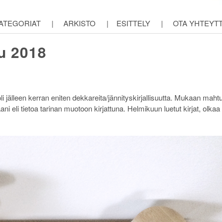
ATEGORIAT
|
ARKISTO
|
ESITTELY
|
OTA YHTEYT
uu 2018
 jälleen kerran eniten dekkareita/jännityskirjallisuutta. Mukaan mahtu
aani eli tietoa tarinan muotoon kirjattuna. Helmikuun luetut kirjat, olkaa