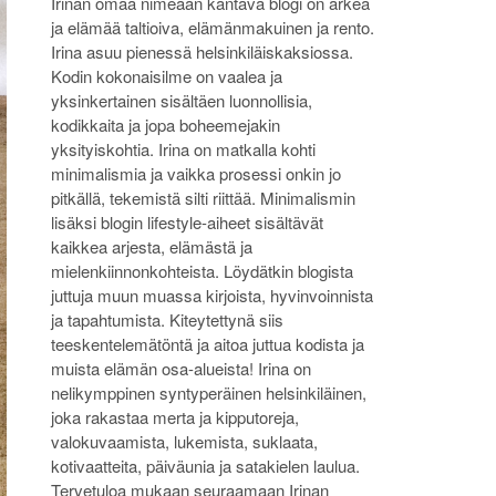
Irinan omaa nimeään kantava blogi on arkea
ja elämää taltioiva, elämänmakuinen ja rento.
Irina asuu pienessä helsinkiläiskaksiossa.
Kodin kokonaisilme on vaalea ja
yksinkertainen sisältäen luonnollisia,
kodikkaita ja jopa boheemejakin
yksityiskohtia. Irina on matkalla kohti
minimalismia ja vaikka prosessi onkin jo
pitkällä, tekemistä silti riittää. Minimalismin
lisäksi blogin lifestyle-aiheet sisältävät
kaikkea arjesta, elämästä ja
mielenkiinnonkohteista. Löydätkin blogista
juttuja muun muassa kirjoista, hyvinvoinnista
ja tapahtumista. Kiteytettynä siis
teeskentelemätöntä ja aitoa juttua kodista ja
muista elämän osa-alueista! Irina on
nelikymppinen syntyperäinen helsinkiläinen,
joka rakastaa merta ja kipputoreja,
valokuvaamista, lukemista, suklaata,
kotivaatteita, päiväunia ja satakielen laulua.
Tervetuloa mukaan seuraamaan Irinan