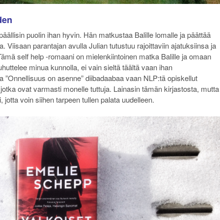
den
äällisin puolin ihan hyvin. Hän matkustaa Balille lomalle ja päättää
. Viisaan parantajan avulla Julian tutustuu rajoittaviin ajatuksiinsa ja
. Tämä self help -romaani on mielenkiintoinen matka Balille ja omaan
puhuttelee minua kunnolla, ei vain sieltä täältä vaan ihan
ta ”Onnellisuus on asenne” diibadaabaa vaan NLP:tä opiskellut
, jotka ovat varmasti monelle tuttuja. Lainasin tämän kirjastosta, mutta
jotta voin siihen tarpeen tullen palata uudelleen.