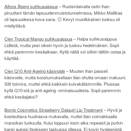
Alfons Åberg suihkusaippua
– Ruotsinlaivalta ostin ihan
piruuttani tämän lapsuudenmuistotunnelmissa. Mikko Mallikas
oli lapsuudessa kova sana. 🙂 Kevyt mustikkainen tuoksu oli
miellyttävä.
Cien Tropical Mango suihkusaippua
– Halpa suihkusaippua
Lidlistä, mutta pesi oikein hyvin ja tuoksu hedelmäinen. Sopii
ehkä paremmin kesäaikaan. Kyllä näitä voi silloin tällöin ostaa ja
käyttää.
Cien Q10 Anti-Ageing käsivoide
– Muuten ihan passeli
käsivoide, mutta koostumukseltaan liian ohutta omaan makuuni.
Silti toimiva, muttei ehkä kaikkein kuivakätisimmille. Plussaa
kyllä Q10:stä ja anti-ageing -ominaisuudesta. Sopii paremmin
ehkä kesäajaksi?
Bomb Cosmetics Strawberry Daiquiri Lip Treatment
– Hyvä ja
kosteuttava huulirasva mukavalla, muttei liian voimakkaalla
mansikan tuoksulla. Kului loppuun tosin aika nopeasti ja purkin
kansi aukesi itsekseen taskussa ollessa. Ei kovin hygieenistä