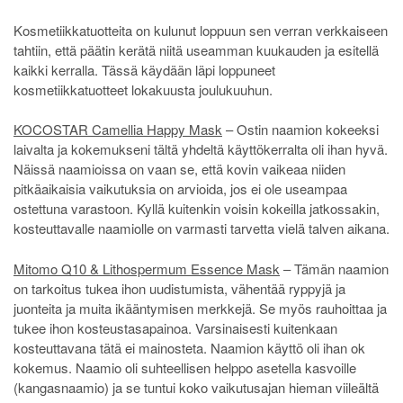
Kosmetiikkatuotteita on kulunut loppuun sen verran verkkaiseen
tahtiin, että päätin kerätä niitä useamman kuukauden ja esitellä
kaikki kerralla. Tässä käydään läpi loppuneet
kosmetiikkatuotteet lokakuusta joulukuuhun.
KOCOSTAR Camellia Happy Mask
– Ostin naamion kokeeksi
laivalta ja kokemukseni tältä yhdeltä käyttökerralta oli ihan hyvä.
Näissä naamioissa on vaan se, että kovin vaikeaa niiden
pitkäaikaisia vaikutuksia on arvioida, jos ei ole useampaa
ostettuna varastoon. Kyllä kuitenkin voisin kokeilla jatkossakin,
kosteuttavalle naamiolle on varmasti tarvetta vielä talven aikana.
Mitomo Q10 & Lithospermum Essence Mask
– Tämän naamion
on tarkoitus tukea ihon uudistumista, vähentää ryppyjä ja
juonteita ja muita ikääntymisen merkkejä. Se myös rauhoittaa ja
tukee ihon kosteustasapainoa. Varsinaisesti kuitenkaan
kosteuttavana tätä ei mainosteta. Naamion käyttö oli ihan ok
kokemus. Naamio oli suhteellisen helppo asetella kasvoille
(kangasnaamio) ja se tuntui koko vaikutusajan hieman viileältä