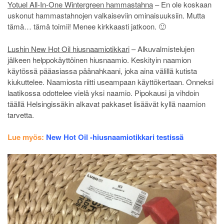
Yotuel All-In-One Wintergreen hammastahna
– En ole koskaan
uskonut hammastahnojen valkaiseviin ominaisuuksiin. Mutta
tämä… tämä toimii! Menee kirkkaasti jatkoon. 🙂
Lushin New Hot Oil hiusnaamiotikkari
– Alkuvalmistelujen
jälkeen helppokäyttöinen hiusnaamio. Keskityin naamion
käytössä pääasiassa päänahkaani, joka aina välillä kutista
kiukuttelee. Naamiosta riitti useampaan käyttökertaan. Onneksi
laatikossa odottelee vielä yksi naamio. Pipokausi ja vihdoin
täällä Helsingissäkin alkavat pakkaset lisäävät kyllä naamion
tarvetta.
Lue myös:
New Hot Oil -hiusnaamiotikkari testissä