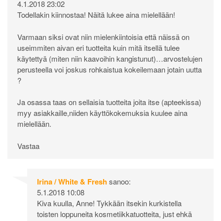
4.1.2018 23:02
Todellakin kiinnostaa! Näitä lukee aina mielellään!
Varmaan siksi ovat niin mielenkiintoisia että näissä on
useimmiten aivan eri tuotteita kuin mitä itsellä tulee
käytettyä (miten niin kaavoihin kangistunut)…arvostelujen
perusteella voi joskus rohkaistua kokeilemaan jotain uutta
?
Ja osassa taas on sellaisia tuotteita joita itse (apteekissa)
myy asiakkaille,niiden käyttökokemuksia kuulee aina
mielellään.
Vastaa
Irina / White & Fresh
sanoo:
5.1.2018 10:08
Kiva kuulla, Anne! Tykkään itsekin kurkistella
toisten loppuneita kosmetiikkatuotteita, just ehkä