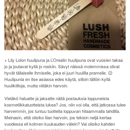
+ Lily Lolon huulipuna ja L’Orealin huulipuna ovat vuosien takaa
jo ja joutavat kyllä jo roskiin. Sävyt näissä molemmissa olivat
hyvät tällaiselle ihmiselle, joka ei juuri huulilla prameile. 😉
Huulipunia en itse asiassa edes käytä, silloin tällöin kyllä
huulikiiltoja, mutta niitäkin harvoin.
Vieläkö haluatte ja jaksatte näitä postauksia loppuneista
kosmetiikkatuotteista lukea? Jos, niin voi olla, että jatkossa tulee
harvemmin, jos tuntuu tuotteita loppuvan hitaammalla tahdilla.
Meinasin, että olisiko liian harvoin, jos tekisin neljä kertaa
vuodessa eli kolmen kuukauden välein? Vai olisiko kahden