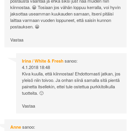
postausta vääntää ja ehkä siksi just nää muiden niin
kiinnostaa. 😀 Tosiaan jos vähän loppuu kerralla, voi hyvin
jaksottaa useamman kuukauden samaan, itseni pitäisi
laittaa varmaan vuoden loppuneet, että saisin kunnon
postauksen. 😀
Vastaa
Irina / White & Fresh
sanoo:
4.1.2018 18:48
Kiva kuulla, että kiinnostaa! Ehdottomasti jatkan, jos
yleisö niin toivoo. Ja onhan siinä samalla sitä pientä
painetta itsellekin, ettei tule ostettua purkkitolkulla
tuotteita. 🙂
Vastaa
Anne
sanoo: