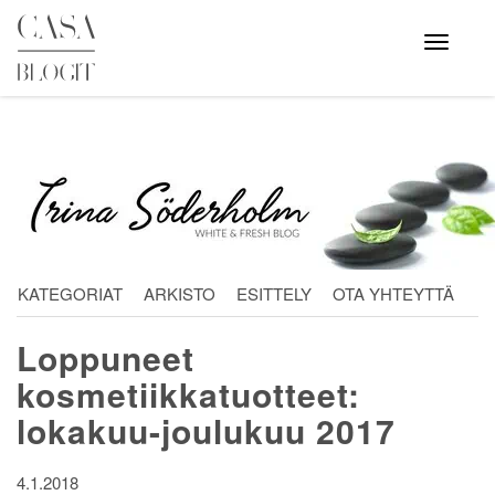
Skip
to
Avaa
valikko
content
KATEGORIAT
ARKISTO
ESITTELY
OTA YHTEYTTÄ
Loppuneet
kosmetiikkatuotteet:
lokakuu-joulukuu 2017
4.1.2018