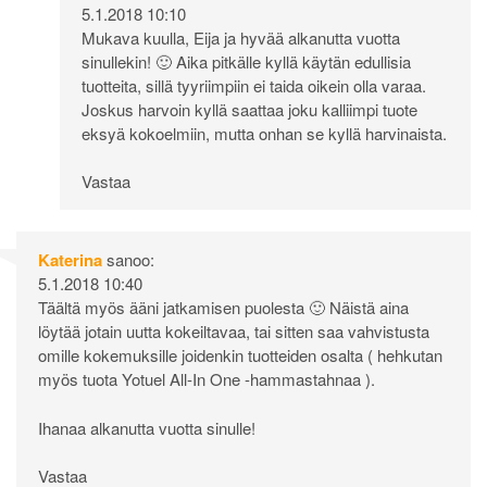
5.1.2018 10:10
Mukava kuulla, Eija ja hyvää alkanutta vuotta
sinullekin! 🙂 Aika pitkälle kyllä käytän edullisia
tuotteita, sillä tyyriimpiin ei taida oikein olla varaa.
Joskus harvoin kyllä saattaa joku kalliimpi tuote
eksyä kokoelmiin, mutta onhan se kyllä harvinaista.
Vastaa
Katerina
sanoo:
5.1.2018 10:40
Täältä myös ääni jatkamisen puolesta 🙂 Näistä aina
löytää jotain uutta kokeiltavaa, tai sitten saa vahvistusta
omille kokemuksille joidenkin tuotteiden osalta ( hehkutan
myös tuota Yotuel All-In One -hammastahnaa ).
Ihanaa alkanutta vuotta sinulle!
Vastaa