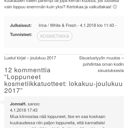
kuukauden välein parempi tai jopa kerran kuussa, jos tuotteita
vain loppuu enemmän kuin yksi? Kertokaa ja vaikuttakaa! 🙂
Julkaissut:
Irina / White & Fresh -
4.1.2018 klo 11:43
-
Tunnisteet:
KOSMETIIKKA
Artikkelien
Luetut kirjat – joulukuu 2017
Sisustustyylin muutos –
pohdintaa oman kodin
selaus
12 kommenttia
sisustuksesta
“
Loppuneet
kosmetiikkatuotteet: lokakuu-joulukuu
2017
”
JonnaH.
sanoo:
4.1.2018 17:43
Mua kiinnostaa nää loppuneet, itse en saa koskaan
kuukaudessa niin paljon loppuneita, että kannattaisi