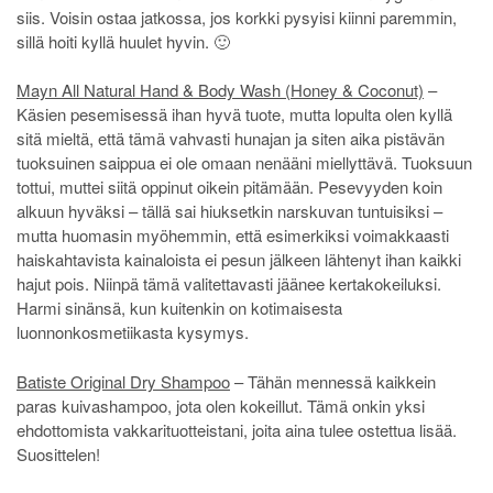
siis. Voisin ostaa jatkossa, jos korkki pysyisi kiinni paremmin,
sillä hoiti kyllä huulet hyvin. 🙂
Mayn All Natural Hand & Body Wash (Honey & Coconut)
–
Käsien pesemisessä ihan hyvä tuote, mutta lopulta olen kyllä
sitä mieltä, että tämä vahvasti hunajan ja siten aika pistävän
tuoksuinen saippua ei ole omaan nenääni miellyttävä. Tuoksuun
tottui, muttei siitä oppinut oikein pitämään. Pesevyyden koin
alkuun hyväksi – tällä sai hiuksetkin narskuvan tuntuisiksi –
mutta huomasin myöhemmin, että esimerkiksi voimakkaasti
haiskahtavista kainaloista ei pesun jälkeen lähtenyt ihan kaikki
hajut pois. Niinpä tämä valitettavasti jäänee kertakokeiluksi.
Harmi sinänsä, kun kuitenkin on kotimaisesta
luonnonkosmetiikasta kysymys.
Batiste Original Dry Shampoo
– Tähän mennessä kaikkein
paras kuivashampoo, jota olen kokeillut. Tämä onkin yksi
ehdottomista vakkarituotteistani, joita aina tulee ostettua lisää.
Suosittelen!