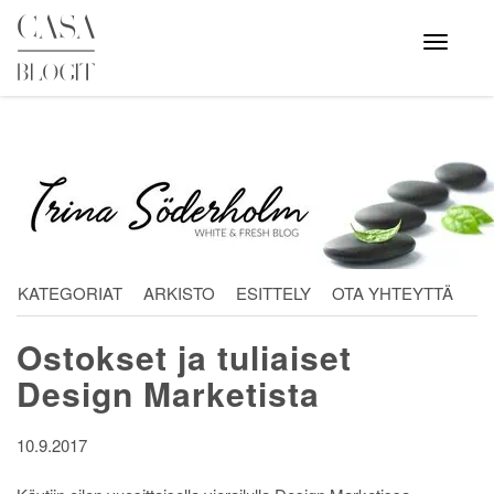
Skip
to
Avaa
valikko
content
KATEGORIAT
ARKISTO
ESITTELY
OTA YHTEYTTÄ
Ostokset ja tuliaiset
Design Marketista
10.9.2017