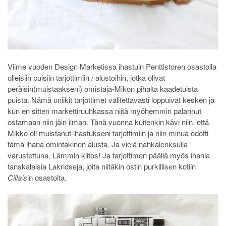
Viime vuoden Design Marketissa ihastuin Penttistoren osastolla
olleisiin puisiin tarjottimiin / alustoihin, jotka olivat
peräisin(muistaakseni) omistaja-Mikon pihalta kaadetuista
puista. Nämä uniikit tarjottimet valitettavasti loppuivat kesken ja
kun en sitten markettiruuhkassa niitä myöhemmin palannut
ostamaan niin jäin ilman. Tänä vuonna kuitenkin kävi niin, että
Mikko oli muistanut ihastukseni tarjottimiin ja niin minua odotti
tämä ihana omintakinen alusta. Ja vielä nahkalenksulla
varustettuna. Lämmin kiitos! Ja tarjottimen päällä myös ihania
tanskalaisia Lakridseja, joita niitäkin ostin purkillisen kotiin
Cilla’s
in osastolta.