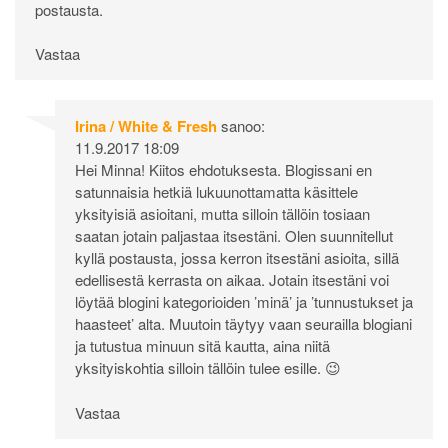
postausta.
Vastaa
Irina / White & Fresh
sanoo:
11.9.2017 18:09
Hei Minna! Kiitos ehdotuksesta. Blogissani en
satunnaisia hetkiä lukuunottamatta käsittele
yksityisiä asioitani, mutta silloin tällöin tosiaan
saatan jotain paljastaa itsestäni. Olen suunnitellut
kyllä postausta, jossa kerron itsestäni asioita, sillä
edellisestä kerrasta on aikaa. Jotain itsestäni voi
löytää blogini kategorioiden ’minä’ ja ’tunnustukset ja
haasteet’ alta. Muutoin täytyy vaan seurailla blogiani
ja tutustua minuun sitä kautta, aina niitä
yksityiskohtia silloin tällöin tulee esille. 😉
Vastaa