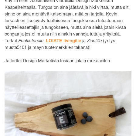
Käytiin eilen vuosittaisella vierailulla Design Marketissa
Kaapelitehtaalla. Tungos on aina jäätävä ja hiki virtaa, mutta silti
sinne on aina mentävä katsomaan, mitä on tarjolla. Kovin
tarkasti en itse pysty tuollaisessa tungoksessa tutustumaan
näytteilleasettajiin ja tungokseen, mutta aina sieltä jotain kivaa
bongaa ja jos ei muuta niin ainakin vanhoja tuttuja yrityksiä.
Terkut
Penttistorelle
,
LOISTE livingille
ja
Zinotille
(yritys
musta5101 ja mayn tuotemerkkien takana)!
Ja tarttui Design Marketista tosiaan jotain mukaanikin.