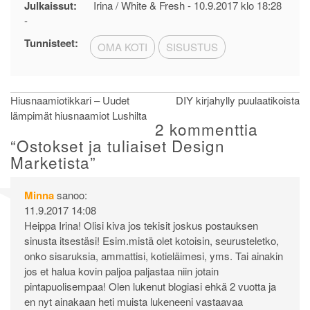
Julkaissut:
Irina / White & Fresh -
10.9.2017 klo 18:28
-
Tunnisteet:
OMA KOTI
SISUSTUS
Artikkelien
Hiusnaamiotikkari – Uudet
DIY kirjahylly puulaatikoista
lämpimät hiusnaamiot Lushilta
selaus
2 kommenttia
“
Ostokset ja tuliaiset Design
Marketista
”
Minna
sanoo:
11.9.2017 14:08
Heippa Irina! Olisi kiva jos tekisit joskus postauksen
sinusta itsestäsi! Esim.mistä olet kotoisin, seurusteletko,
onko sisaruksia, ammattisi, kotieläimesi, yms. Tai ainakin
jos et halua kovin paljoa paljastaa niin jotain
pintapuolisempaa! Olen lukenut blogiasi ehkä 2 vuotta ja
en nyt ainakaan heti muista lukeneeni vastaavaa