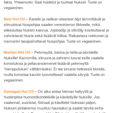
fakta. Yhteenveto: Saat hoidetut ja tuuheat hiukset. Tuote on
vegaaninen.
New Hot Oil
– Kanelin ja neilikan eteeriset öljyt lämmittävät ja
stimuloivat hiuspohjaa saaden verenkierron liikkeelle, mikä
edesauttaa hiusten kasvua. Jojobaöljy ja oliiviöljy kosteuttavat ja
vahvistavat hiusta sekä lisäävät kiiltoa. Raikastava nokkonen ja
rosmariini tasapainottavat hiuspohjaa. Tuote on vegaaninen.
Marilyn Hot Oil
– Pehmeyttä, loistoa ja hehkua blondeille
hiuksille! Kamomilla, sitruuna ja sahrami tuovat esille vaaleita
korostuksia ja pellavansiemenet lisäävät pehmeyttä
“hampputukan” välttämiseksi. Ei tee sinusta hetkessä blondia,
mutta korostaa kauniin luonnollisesti vaaleita sävyjä. Tuote on
vegaaninen.
Damaged Hot Oil
– On aika antaa hieman hellyyttä ja
huolenpitoa huonostikohdelluille ja käsitellyille hiuksille. Jos
vaalennat, suoristat, föönaat ja käsittelet hiuksiasi paljon,
hiuksen pintakerros muuttuu hauraaksi ja saatat tarvita extra-