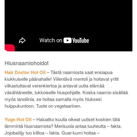
Hiusnaamiohoidot
Hair Doctor Hot Oil
– Tästä naamiosta saat ensiapua
kiukkuiselle päänahalle! Viilentävä mentoli ja hoitavat yritit
vilkastuttavat verenkiertoa ja antavat uutta elämää
väsähtäneelle, tukkoiselle hiuspohjalle. Koska naamio sisältää
myös lanoliinia, se hoitaa samalla myös hiuksesi
huippukuntoon. Tuote on vegetaarinen.
Yuge Hot Oil
– Haluatko kuulla oikeat uutiset koskien tätä
lämmintä hiusnaamiota? Merisuola antaa tuuheutta – fakta.
Jojobaöljy tuo kiiltoa – fakta. Guar-kumi hoitaa –