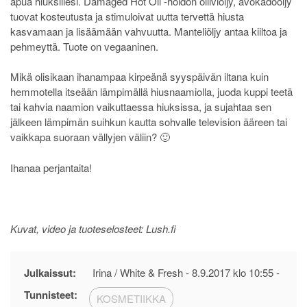
apua hiuksillesi. Damaged Hot Oil -hoidon oliiviöljy, avokadoöljy
tuovat kosteutusta ja stimuloivat uutta tervettä hiusta
kasvamaan ja lisäämään vahvuutta. Manteliöljy antaa kiiltoa ja
pehmeyttä. Tuote on vegaaninen.
Mikä olisikaan ihanampaa kirpeänä syyspäivän iltana kuin
hemmotella itseään lämpimällä hiusnaamiolla, juoda kuppi teetä
tai kahvia naamion vaikuttaessa hiuksissa, ja sujahtaa sen
jälkeen lämpimän suihkun kautta sohvalle television ääreen tai
vaikkapa suoraan vällyjen väliin? 🙂
Ihanaa perjantaita!
Kuvat, video ja tuoteselosteet: Lush.fi
Julkaissut:
Irina / White & Fresh -
8.9.2017 klo 10:55
-
Tunnisteet:
KOSMETIIKKA