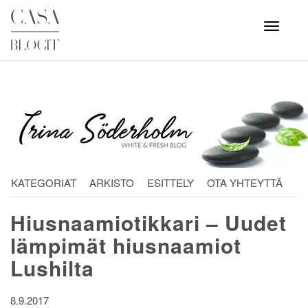
Skip
to
Avaa
valikko
content
KATEGORIAT
ARKISTO
ESITTELY
OTA YHTEYTTÄ
Hiusnaamiotikkari – Uudet
lämpimät hiusnaamiot
Lushilta
8.9.2017