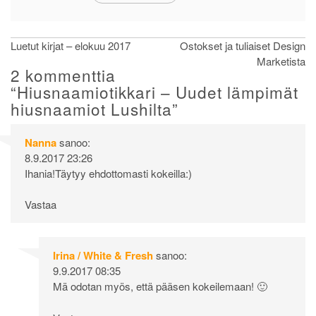
Artikkelien
Luetut kirjat – elokuu 2017
Ostokset ja tuliaiset Design
Marketista
selaus
2 kommenttia
“
Hiusnaamiotikkari – Uudet lämpimät
hiusnaamiot Lushilta
”
Nanna
sanoo:
8.9.2017 23:26
Ihania!Täytyy ehdottomasti kokeilla:)
Vastaa
Irina / White & Fresh
sanoo:
9.9.2017 08:35
Mä odotan myös, että pääsen kokeilemaan! 🙂