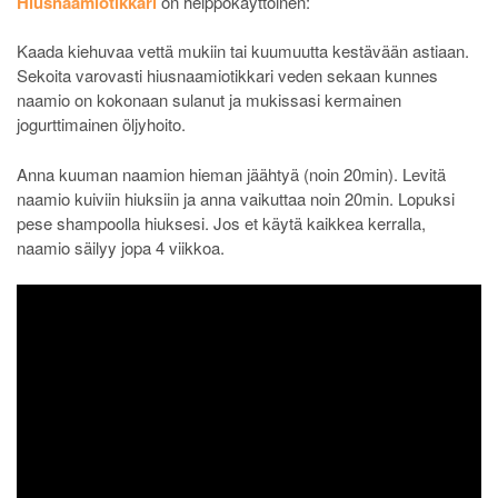
Hiusnaamiotikkari
on helppokäyttöinen:
Kaada kiehuvaa vettä mukiin tai kuumuutta kestävään astiaan.
Sekoita varovasti hiusnaamiotikkari veden sekaan kunnes
naamio on kokonaan sulanut ja mukissasi kermainen
jogurttimainen öljyhoito.
Anna kuuman naamion hieman jäähtyä (noin 20min). Levitä
naamio kuiviin hiuksiin ja anna vaikuttaa noin 20min. Lopuksi
pese shampoolla hiuksesi. Jos et käytä kaikkea kerralla,
naamio säilyy jopa 4 viikkoa.