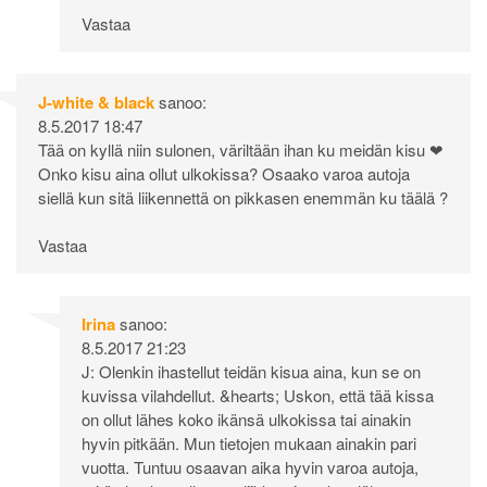
Vastaa
J-white & black
sanoo:
8.5.2017 18:47
Tää on kyllä niin sulonen, väriltään ihan ku meidän kisu ❤
Onko kisu aina ollut ulkokissa? Osaako varoa autoja
siellä kun sitä liikennettä on pikkasen enemmän ku täälä ?
Vastaa
Irina
sanoo:
8.5.2017 21:23
J: Olenkin ihastellut teidän kisua aina, kun se on
kuvissa vilahdellut. &hearts; Uskon, että tää kissa
on ollut lähes koko ikänsä ulkokissa tai ainakin
hyvin pitkään. Mun tietojen mukaan ainakin pari
vuotta. Tuntuu osaavan aika hyvin varoa autoja,