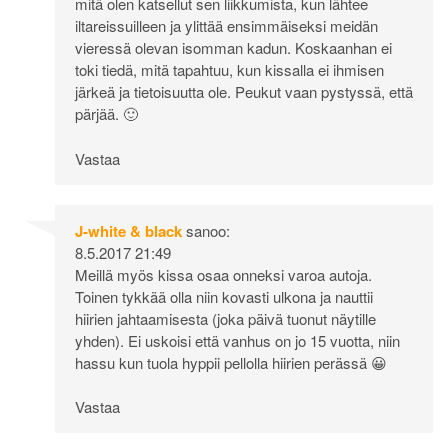
mitä olen katsellut sen liikkumista, kun lähtee
iltareissuilleen ja ylittää ensimmäiseksi meidän
vieressä olevan isomman kadun. Koskaanhan ei
toki tiedä, mitä tapahtuu, kun kissalla ei ihmisen
järkeä ja tietoisuutta ole. Peukut vaan pystyssä, että
pärjää. 🙂
Vastaa
J-white & black
sanoo:
8.5.2017 21:49
Meillä myös kissa osaa onneksi varoa autoja.
Toinen tykkää olla niin kovasti ulkona ja nauttii
hiirien jahtaamisesta (joka päivä tuonut näytille
yhden). Ei uskoisi että vanhus on jo 15 vuotta, niin
hassu kun tuola hyppii pellolla hiirien perässä 😀
Vastaa