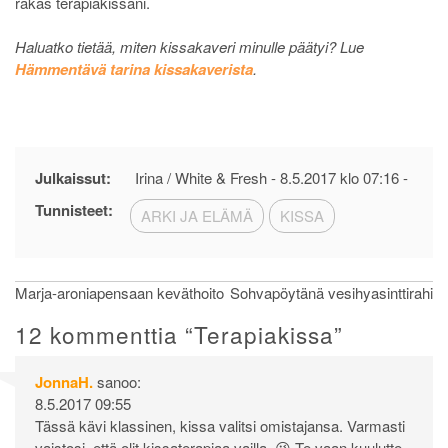
rakas terapiakissani.
Haluatko tietää, miten kissakaveri minulle päätyi? Lue
Hämmentävä tarina kissakaverista
.
Julkaissut:
Irina / White & Fresh -
8.5.2017 klo 07:16
-
Tunnisteet:
ARKI JA ELÄMÄ
KISSA
Artikkelien
Marja-aroniapensaan keväthoito
Sohvapöytänä vesihyasinttirahi
selaus
12 kommenttia “
Terapiakissa
”
JonnaH.
sanoo:
8.5.2017 09:55
Tässä kävi klassinen, kissa valitsi omistajansa. Varmasti
vaistosi, että olit kissaterapiaa vailla. 😉 Te vaan kuulutte