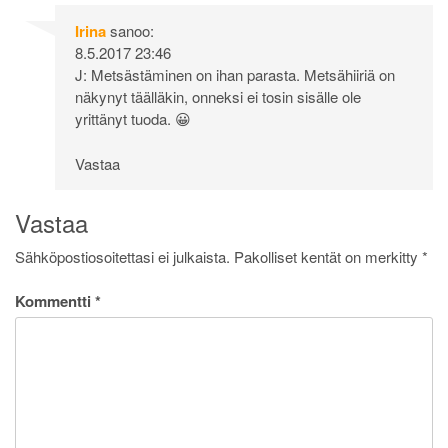
Irina
sanoo:
8.5.2017 23:46
J: Metsästäminen on ihan parasta. Metsähiiriä on
näkynyt täälläkin, onneksi ei tosin sisälle ole
yrittänyt tuoda. 😀
Vastaa
Vastaa
Sähköpostiosoitettasi ei julkaista.
Pakolliset kentät on merkitty
*
Kommentti
*