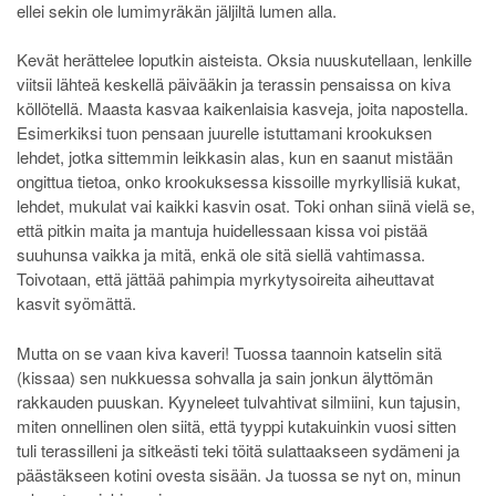
ellei sekin ole lumimyräkän jäljiltä lumen alla.
Kevät herättelee loputkin aisteista. Oksia nuuskutellaan, lenkille
viitsii lähteä keskellä päivääkin ja terassin pensaissa on kiva
köllötellä. Maasta kasvaa kaikenlaisia kasveja, joita napostella.
Esimerkiksi tuon pensaan juurelle istuttamani krookuksen
lehdet, jotka sittemmin leikkasin alas, kun en saanut mistään
ongittua tietoa, onko krookuksessa kissoille myrkyllisiä kukat,
lehdet, mukulat vai kaikki kasvin osat. Toki onhan siinä vielä se,
että pitkin maita ja mantuja huidellessaan kissa voi pistää
suuhunsa vaikka ja mitä, enkä ole sitä siellä vahtimassa.
Toivotaan, että jättää pahimpia myrkytysoireita aiheuttavat
kasvit syömättä.
Mutta on se vaan kiva kaveri! Tuossa taannoin katselin sitä
(kissaa) sen nukkuessa sohvalla ja sain jonkun älyttömän
rakkauden puuskan. Kyyneleet tulvahtivat silmiini, kun tajusin,
miten onnellinen olen siitä, että tyyppi kutakuinkin vuosi sitten
tuli terassilleni ja sitkeästi teki töitä sulattaakseen sydämeni ja
päästäkseen kotini ovesta sisään. Ja tuossa se nyt on, minun