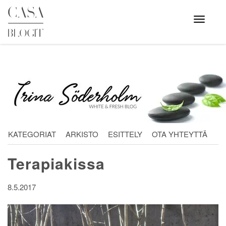
Skip
to
Avaa
valikko
content
KATEGORIAT
ARKISTO
ESITTELY
OTA YHTEYTTÄ
Terapiakissa
8.5.2017