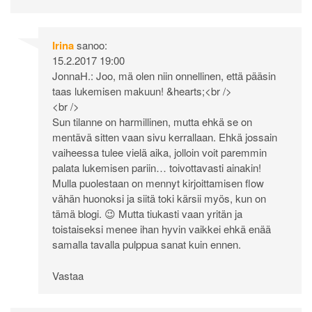
Irina
sanoo:
15.2.2017 19:00
JonnaH.: Joo, mä olen niin onnellinen, että pääsin
taas lukemisen makuun! &hearts;<br />
<br />
Sun tilanne on harmillinen, mutta ehkä se on
mentävä sitten vaan sivu kerrallaan. Ehkä jossain
vaiheessa tulee vielä aika, jolloin voit paremmin
palata lukemisen pariin… toivottavasti ainakin!
Mulla puolestaan on mennyt kirjoittamisen flow
vähän huonoksi ja siitä toki kärsii myös, kun on
tämä blogi. 😉 Mutta tiukasti vaan yritän ja
toistaiseksi menee ihan hyvin vaikkei ehkä enää
samalla tavalla pulppua sanat kuin ennen.
Vastaa