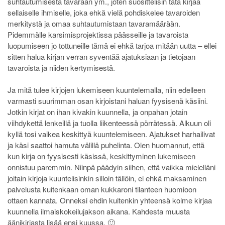
suhtautumisesta tavaraan ym., joten suosittelisin tätä kirjaa
sellaiselle ihmiselle, joka ehkä vielä pohdiskelee tavaroiden
merkitystä ja omaa suhtautumistaan tavaramäärään.
Pidemmälle karsimisprojektissa päässeille ja tavaroista
luopumiseen jo tottuneille tämä ei ehkä tarjoa mitään uutta – ellei
sitten halua kirjan verran syventää ajatuksiaan ja tietojaan
tavaroista ja niiden kertymisestä.
Ja mitä tulee kirjojen lukemiseen kuuntelemalla, niin edelleen
varmasti suurimman osan kirjoistani haluan fyysisenä käsiini.
Jotkin kirjat on ihan kivakin kuunnella, ja onpahan jotain
viihdykettä lenkeillä ja tuolla liikenteessä pörrätessä. Alkuun oli
kyllä tosi vaikea keskittyä kuuntelemiseen. Ajatukset harhailivat
ja käsi saattoi hamuta välillä puhelinta. Olen huomannut, että
kun kirja on fyysisesti käsissä, keskittyminen lukemiseen
onnistuu paremmin. Niinpä päädyin siihen, että vaikka mielelläni
joitain kirjoja kuuntelisinkin silloin tällöin, ei ehkä maksaminen
palvelusta kuitenkaan oman kukkaroni tilanteen huomioon
ottaen kannata. Onneksi ehdin kuitenkin yhteensä kolme kirjaa
kuunnella ilmaiskokeilujakson aikana. Kahdesta muusta
äänikirjasta lisää ensi kuussa. 🙂