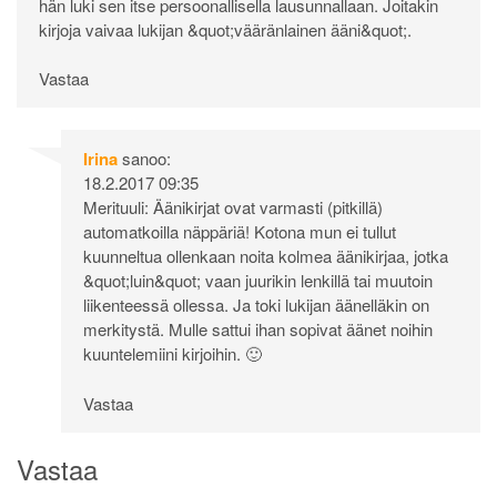
hän luki sen itse persoonallisella lausunnallaan. Joitakin
kirjoja vaivaa lukijan &quot;vääränlainen ääni&quot;.
Vastaa
Irina
sanoo:
18.2.2017 09:35
Merituuli: Äänikirjat ovat varmasti (pitkillä)
automatkoilla näppäriä! Kotona mun ei tullut
kuunneltua ollenkaan noita kolmea äänikirjaa, jotka
&quot;luin&quot; vaan juurikin lenkillä tai muutoin
liikenteessä ollessa. Ja toki lukijan äänelläkin on
merkitystä. Mulle sattui ihan sopivat äänet noihin
kuuntelemiini kirjoihin. 🙂
Vastaa
Vastaa