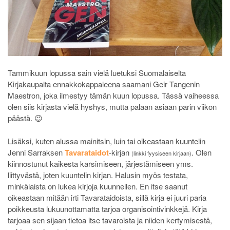
Tammikuun lopussa sain vielä luetuksi Suomalaiselta
Kirjakaupalta ennakkokappaleena saamani Geir Tangenin
Maestron, joka ilmestyy tämän kuun lopussa. Tässä vaiheessa
olen siis kirjasta vielä hyshys, mutta palaan asiaan parin viikon
päästä. 😉
Lisäksi, kuten alussa mainitsin, luin tai oikeastaan kuuntelin
Jenni Sarraksen
Tavarataidot
-kirjan
. Olen
(linkki fyysiseen kirjaan)
kiinnostunut kaikesta karsimiseen, järjestämiseen yms.
liittyvästä, joten kuuntelin kirjan. Halusin myös testata,
minkälaista on lukea kirjoja kuunnellen. En itse saanut
oikeastaan mitään irti Tavarataidoista, sillä kirja ei juuri paria
poikkeusta lukuunottamatta tarjoa organisointivinkkejä. Kirja
tarjoaa sen sijaan tietoa itse tavaroista ja niiden kertymisestä,