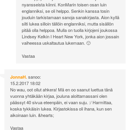
nyansseista kiinni. KonMarin toisen osan luin
englanniksi, se oli helppo. Senkin kanssa tosin
jouduin tarkistamaan sanoja sanakirjasta. Aion kyllä
silti lukea silloin tällöin englanniksi, mutta sisällön
pitää olla helppoa. Mulla on tuolla kirjojeni joukossa
Lindsey Kelkin I Heart New York, jonka aion jossain
vaiheessa uskaltautua lukemaan. 🙂
Vastaa
JonnaH.
sanoo:
15.2.2017 18:02
No wau, oot ollut ahkera! Mä en oo saanut luettua tänä
vuonna yhtäkään kirjaa, jouluna aloittamassani olen
päässyt 40 sivua eteenpäin, ei vaan suju. :/ Harmittaa,
koska tykkäisin lukea. Kirjastokissa oli ihana, kun sen
aikoinaan luin. &hearts;
Vastaa