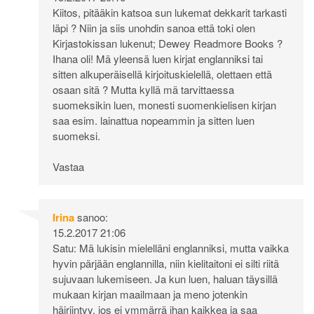
Kiitos, pitääkin katsoa sun lukemat dekkarit tarkasti
läpi ? Niin ja siis unohdin sanoa että toki olen
Kirjastokissan lukenut; Dewey Readmore Books ?
Ihana oli! Mä yleensä luen kirjat englanniksi tai
sitten alkuperäisellä kirjoituskielellä, olettaen että
osaan sitä ? Mutta kyllä mä tarvittaessa
suomeksikin luen, monesti suomenkielisen kirjan
saa esim. lainattua nopeammin ja sitten luen
suomeksi.
Vastaa
Irina
sanoo:
15.2.2017 21:06
Satu: Mä lukisin mielelläni englanniksi, mutta vaikka
hyvin pärjään englannilla, niin kielitaitoni ei silti riitä
sujuvaan lukemiseen. Ja kun luen, haluan täysillä
mukaan kirjan maailmaan ja meno jotenkin
häiriintyy, jos ei ymmärrä ihan kaikkea ja saa