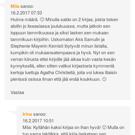
Miia
sanoo:
16.2.2017 07:33
Huima määrä. 🙂 Minulla saldo on 2 kirjaa, joista toisen
aloitin jo itseasiassa joulukuussa, mutta jatkoin sen
loppuun tammikuussa ja siksi lasken sen mukaan
tammikuun kirjoihin. Uskomaton Aira Samulin ja
Stephenie Mayerin Kemisti löytyvät minun listalta,
kumpikin oli mukaansatempaava ja hyvä. Nyt on sen
verran kiirusta ettei kirjoille jää aikaa kuin vasta kesän
kynnyksellä, ellen sitten valikoi kirjastosta kymmeniä
kertoja luettuja Agatha Christieitä, joita voi lukea iltaisin
pienissä osissa ilman että jää enää koukkuun. 🙂
Vastaa
Irina
sanoo:
16.2.2017 10:51
Miia: Kyllähän kaksi kirjaa on ihan hyvä! 🙂 Mulla on
tuo sama taktiikka, että kirja lasketaan sen