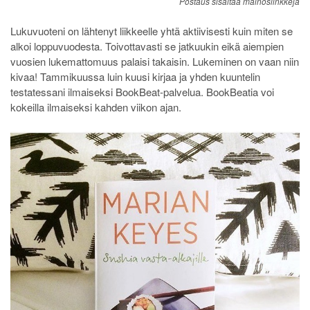
Postaus sisältää mainoslinkkejä
Lukuvuoteni on lähtenyt liikkeelle yhtä aktiivisesti kuin miten se
alkoi loppuvuodesta. Toivottavasti se jatkuukin eikä aiempien
vuosien lukemattomuus palaisi takaisin. Lukeminen on vaan niin
kivaa! Tammikuussa luin kuusi kirjaa ja yhden kuuntelin
testatessani ilmaiseksi BookBeat-palvelua. BookBeatia voi
kokeilla ilmaiseksi kahden viikon ajan.