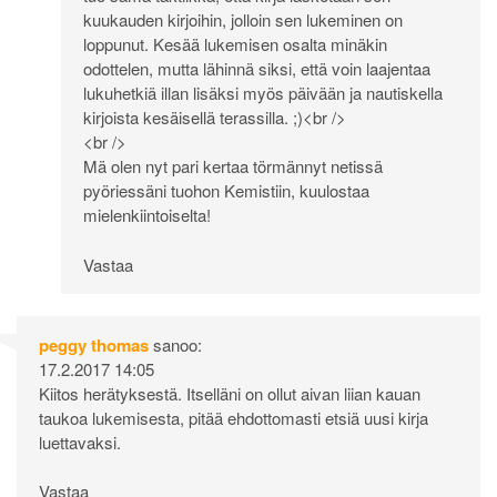
kuukauden kirjoihin, jolloin sen lukeminen on
loppunut. Kesää lukemisen osalta minäkin
odottelen, mutta lähinnä siksi, että voin laajentaa
lukuhetkiä illan lisäksi myös päivään ja nautiskella
kirjoista kesäisellä terassilla. ;)<br />
<br />
Mä olen nyt pari kertaa törmännyt netissä
pyöriessäni tuohon Kemistiin, kuulostaa
mielenkiintoiselta!
Vastaa
peggy thomas
sanoo:
17.2.2017 14:05
Kiitos herätyksestä. Itselläni on ollut aivan liian kauan
taukoa lukemisesta, pitää ehdottomasti etsiä uusi kirja
luettavaksi.
Vastaa