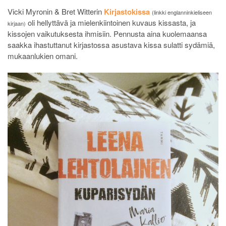
Vicki Myronin & Bret Witterin
Kirjastokissa
(linkki englanninkieliseen
oli hellyttävä ja mielenkiintoinen kuvaus kissasta, ja
kirjaan)
kissojen vaikutuksesta ihmisiin. Pennusta aina kuolemaansa
saakka ihastuttanut kirjastossa asustava kissa sulatti sydämiä,
mukaanlukien omani.