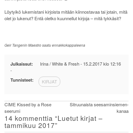
Löytyikö lukemistani kirjoista mitään kiinnostavaa tai jotain, mitä
olet jo lukenut? Entä oletko kuunnellut kirjoja – mitä tykkäsit?
Geir Tangenin Maestro saatu ennakkokappaleena
Julkaissut:
Irina / White & Fresh -
15.2.2017 klo 12:16
-
Tunnisteet:
KIRJAT
Artikkelien
CîME Kissed by a Rose
Sitruunaista seesaminsiemen-
seerumi
kanaa
selaus
14 kommenttia “
Luetut kirjat –
tammikuu 2017
”