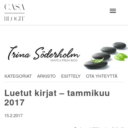
Skip
to
Avaa
valikko
content
KATEGORIAT
ARKISTO
ESITTELY
OTA YHTEYTTÄ
Luetut kirjat – tammikuu
2017
15.2.2017