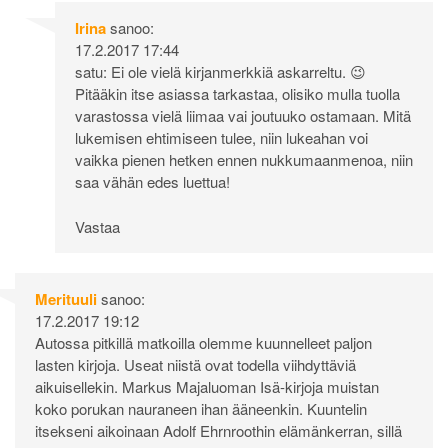
Irina
sanoo:
17.2.2017 17:44
satu: Ei ole vielä kirjanmerkkiä askarreltu. 😉
Pitääkin itse asiassa tarkastaa, olisiko mulla tuolla
varastossa vielä liimaa vai joutuuko ostamaan. Mitä
lukemisen ehtimiseen tulee, niin lukeahan voi
vaikka pienen hetken ennen nukkumaanmenoa, niin
saa vähän edes luettua!
Vastaa
Merituuli
sanoo:
17.2.2017 19:12
Autossa pitkillä matkoilla olemme kuunnelleet paljon
lasten kirjoja. Useat niistä ovat todella viihdyttäviä
aikuisellekin. Markus Majaluoman Isä-kirjoja muistan
koko porukan nauraneen ihan ääneenkin. Kuuntelin
itsekseni aikoinaan Adolf Ehrnroothin elämänkerran, sillä