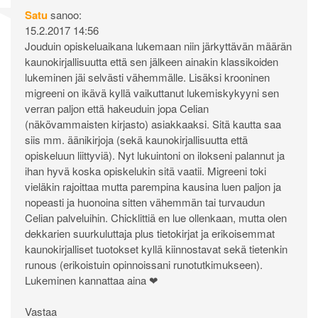
Satu
sanoo:
15.2.2017 14:56
Jouduin opiskeluaikana lukemaan niin järkyttävän määrän
kaunokirjallisuutta että sen jälkeen ainakin klassikoiden
lukeminen jäi selvästi vähemmälle. Lisäksi krooninen
migreeni on ikävä kyllä vaikuttanut lukemiskykyyni sen
verran paljon että hakeuduin jopa Celian
(näkövammaisten kirjasto) asiakkaaksi. Sitä kautta saa
siis mm. äänikirjoja (sekä kaunokirjallisuutta että
opiskeluun liittyviä). Nyt lukuintoni on ilokseni palannut ja
ihan hyvä koska opiskelukin sitä vaatii. Migreeni toki
vieläkin rajoittaa mutta parempina kausina luen paljon ja
nopeasti ja huonoina sitten vähemmän tai turvaudun
Celian palveluihin. Chicklittiä en lue ollenkaan, mutta olen
dekkarien suurkuluttaja plus tietokirjat ja erikoisemmat
kaunokirjalliset tuotokset kyllä kiinnostavat sekä tietenkin
runous (erikoistuin opinnoissani runotutkimukseen).
Lukeminen kannattaa aina ❤
Vastaa