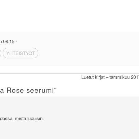
o 08:15
-
YHTEISTYÖT
Luetut kirjat – tammikuu 201
 a Rose seerumi
”
dossa, mistä lupuisin.