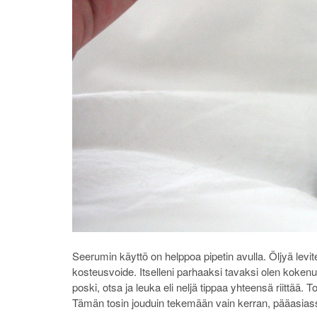
Seerumin käyttö on helppoa pipetin avulla. Öljyä levit
kosteusvoide. Itselleni parhaaksi tavaksi olen kokenut
poski, otsa ja leuka eli neljä tippaa yhteensä riittää. Tos
Tämän tosin jouduin tekemään vain kerran, pääasiass