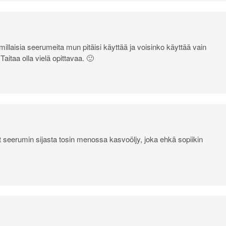
millaisia seerumeita mun pitäisi käyttää ja voisinko käyttää vain
aitaa olla vielä opittavaa. 🙂
 seerumin sijasta tosin menossa kasvoöljy, joka ehkä sopiikin