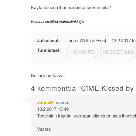
Käytätkö sinä ihonhoidossa seerumeita?
Postaus sisältää mainoslinkkejä
Julkaissut:
Irina / White & Fresh -
13.2.2017 kl
Tunnisteet:
IHONHOITO
KOSMETIIKKA
Artikkelien
Kotini viherkasvit
selaus
4 kommenttia “
CîME Kissed by
JonnaH.
sanoo:
13.2.2017 13:49
Todellakin käytän, varmaan viimeinen asia ihonhoi
Vastaa