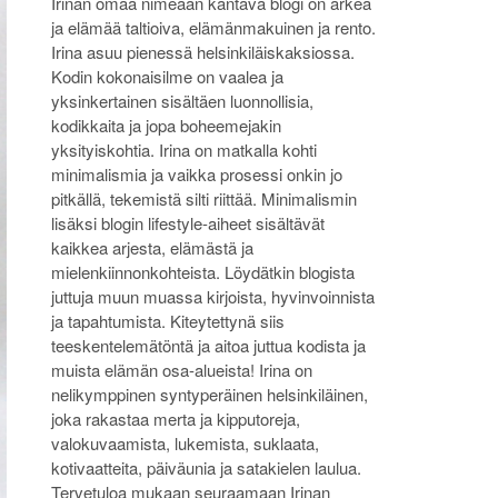
Irinan omaa nimeään kantava blogi on arkea
ja elämää taltioiva, elämänmakuinen ja rento.
Irina asuu pienessä helsinkiläiskaksiossa.
Kodin kokonaisilme on vaalea ja
yksinkertainen sisältäen luonnollisia,
kodikkaita ja jopa boheemejakin
yksityiskohtia. Irina on matkalla kohti
minimalismia ja vaikka prosessi onkin jo
pitkällä, tekemistä silti riittää. Minimalismin
lisäksi blogin lifestyle-aiheet sisältävät
kaikkea arjesta, elämästä ja
mielenkiinnonkohteista. Löydätkin blogista
juttuja muun muassa kirjoista, hyvinvoinnista
ja tapahtumista. Kiteytettynä siis
teeskentelemätöntä ja aitoa juttua kodista ja
muista elämän osa-alueista! Irina on
nelikymppinen syntyperäinen helsinkiläinen,
joka rakastaa merta ja kipputoreja,
valokuvaamista, lukemista, suklaata,
kotivaatteita, päiväunia ja satakielen laulua.
Tervetuloa mukaan seuraamaan Irinan