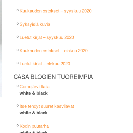
Kuukauden ostokset – syyskuu 2020
Syksyisiä kuvia
Luetut kirjat – syyskuu 2020
Kuukauden ostokset – elokuu 2020
Luetut kirjat – elokuu 2020
CASA BLOGIEN TUOREIMPIA
Comojärvi Italia
white & black
Itse tehdyt suuret kasvilavat
white & black
r
Kodin puutarha
white & black