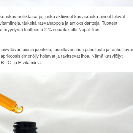
ksuskosmetiikkasarja, jonka aktiiviset kasvisraaka-aineet tulevat
tamiineja, tärkeitä rasvahappoja ja antioksidantteja. Tuotteet
a myydystä tuotteesta 2 % nepalilaiselle Nepal Trust
äivyttävän pieniä juonteita, tasoittavan ihon punoitusta ja rauhoittava
a aprikoosisiemenöljy hoitavat ja ravitsevat ihoa. Nämä kasviöljyt
B-, C- ja E-vitamiinia.