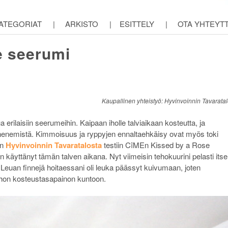
ATEGORIAT
|
ARKISTO
|
ESITTELY
|
OTA YHTEYT
e seerumi
Kaupallinen yhteistyö: Hyvinvoinnin Tavarata
 erilaisiin seerumeihin. Kaipaan iholle talviaikaan kosteutta, ja
henemistä. Kimmoisuus ja ryppyjen ennaltaehkäisy ovat myös toki
in
Hyvinvoinnin Tavaratalosta
testiin CîMEn Kissed by a Rose
 käyttänyt tämän talven aikana. Nyt viimeisin tehokuurini pelasti itse
 Leuan finnejä hoitaessani oli leuka päässyt kuivumaan, joten
 ihon kosteustasapainon kuntoon.