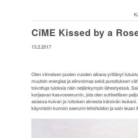
K
CîME Kissed by a Ros
13.2.2017
Olen viimeisen puolen vuoden aikana yrittänyt tutustua
muutoin energiaa ja elinvoimaa sekä punoituksen vä
toivottuja tuloksia näin neljänkympin lähestyessä. Sa
korjaavan kasvoseerumin, jota olen suhteellisen paljon
asiassa kuivan ja ruttuisen aknesta kärsivän leukani.
käynnistin kunnon seerumi-tehohoidon ja sain leuan