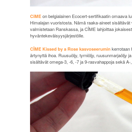
CîME
on belgialainen Ecocert-sertifikaatin omaava lu
Himalajan vuoristosta. Nämä raaka-aineet sisältävät vi
valmistetaan Ranskassa, ja CÎME lahjoittaa jokaisest
hyväntekeväisyysjärjestölle.
CÎME Kissed by a Rose kasvoseerumin
kerrotaan h
ärtynyttä ihoa. Ruusuöljy, tyrniöljy, ruusunmarjaöljy j
sisältävät omega-3, -6, -7 ja 9-rasvahappoja sekä A-, 