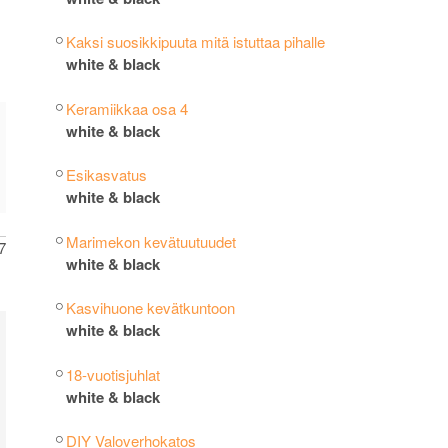
Kaksi suosikkipuuta mitä istuttaa pihalle
white & black
Keramiikkaa osa 4
white & black
Esikasvatus
white & black
Marimekon kevätuutuudet
7
white & black
Kasvihuone kevätkuntoon
white & black
18-vuotisjuhlat
white & black
DIY Valoverhokatos