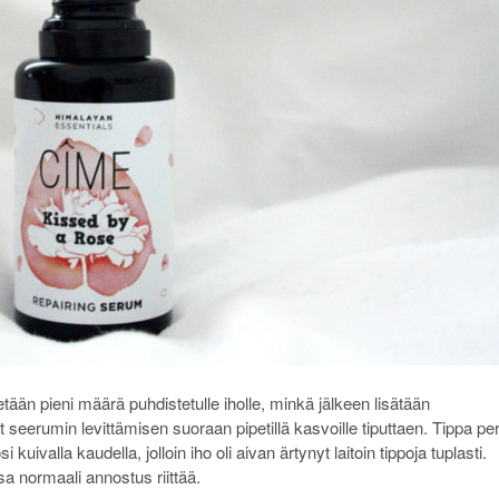
etään pieni määrä puhdistetulle iholle, minkä jälkeen lisätään
 seerumin levittämisen suoraan pipetillä kasvoille tiputtaen. Tippa pe
i kuivalla kaudella, jolloin iho oli aivan ärtynyt laitoin tippoja tuplasti.
a normaali annostus riittää.