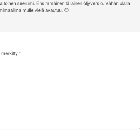
 toinen seerumi. Ensimmäinen tällainen öljyversio. Vähän ulalla
mimaailma mulle vielä avautuu. 😉
n merkitty
*