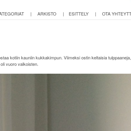
ATEGORIAT
|
ARKISTO
|
ESITTELY
|
OTA YHTEYT
 ostaa kotiin kauniin kukkakimpun. Viimeksi ostin keltaisia tulppaaneja,
 oli vuoro valkoisten.