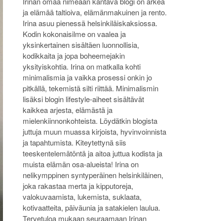
Irinan omaa nimeään kantava blogi on arkea
ja elämää taltioiva, elämänmakuinen ja rento.
Irina asuu pienessä helsinkiläiskaksiossa.
Kodin kokonaisilme on vaalea ja
yksinkertainen sisältäen luonnollisia,
kodikkaita ja jopa boheemejakin
yksityiskohtia. Irina on matkalla kohti
minimalismia ja vaikka prosessi onkin jo
pitkällä, tekemistä silti riittää. Minimalismin
lisäksi blogin lifestyle-aiheet sisältävät
kaikkea arjesta, elämästä ja
mielenkiinnonkohteista. Löydätkin blogista
juttuja muun muassa kirjoista, hyvinvoinnista
ja tapahtumista. Kiteytettynä siis
teeskentelemätöntä ja aitoa juttua kodista ja
muista elämän osa-alueista! Irina on
nelikymppinen syntyperäinen helsinkiläinen,
joka rakastaa merta ja kipputoreja,
valokuvaamista, lukemista, suklaata,
kotivaatteita, päiväunia ja satakielen laulua.
Tervetuloa mukaan seuraamaan Irinan