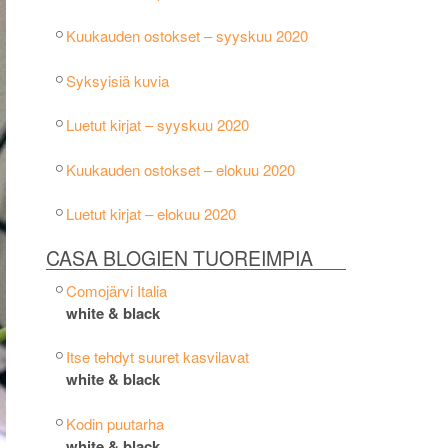
Kuukauden ostokset – syyskuu 2020
Syksyisiä kuvia
Luetut kirjat – syyskuu 2020
Kuukauden ostokset – elokuu 2020
Luetut kirjat – elokuu 2020
CASA BLOGIEN TUOREIMPIA
Comojärvi Italia
white & black
Itse tehdyt suuret kasvilavat
white & black
Kodin puutarha
white & black