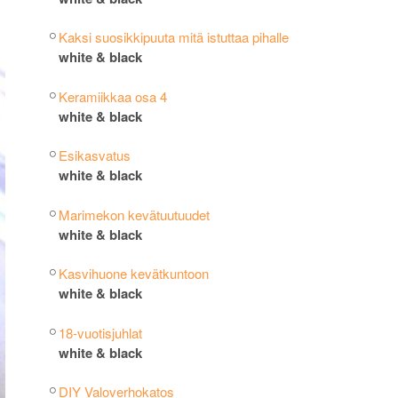
Kaksi suosikkipuuta mitä istuttaa pihalle
white & black
Keramiikkaa osa 4
white & black
Esikasvatus
white & black
Marimekon kevätuutuudet
white & black
Kasvihuone kevätkuntoon
white & black
18-vuotisjuhlat
white & black
DIY Valoverhokatos