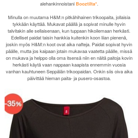
alehankinnoistani
Booztilta*
.
Minulla on muutama H&M:n pitkähihainen trikoopaita, jollaisia
tykkään käyttää. Mukavat päällä ja sopivat minulle hyvin
talvitakin alle sellaisenaan, kun tuppaan hikoilemaan herkästi.
Edelliset paidat taisin hankkia kuitenkin koon liian pienenä,
joskin myös H&M:n koot ovat aika nafteja. Paidat sopivat hyvin
päälle, mutta jos kaipaan jotain mukavaa vaatetta päälle, missä
on mukava ja helppo olla oma itsensä niin en näitä paitoja kovin
herkästi käytä vaan nappaan kaapista ennemmin vuosia
vanhan kauhtuneen Seppälän trikoopaidan. Onkin siis oiva aika
päivittää hieman paita- ja pusero-osastoa.