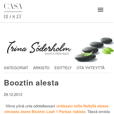
Skip
to
Avaa
valikko
content
KATEGORIAT
ARKISTO
ESITTELY
OTA YHTEYTTÄ
Booztin alesta
29.12.2013
Viime yönä unta odotellessani
vinkkasin teille Nellyllä alessa
olevasta Jeane Blushin Leah 1 Parkas -takista
. Tässä omista