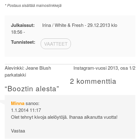
* Postaus sisältää mainoslinkkejä
Julkaissut:
Irina / White & Fresh -
29.12.2013 klo
18:56
-
Tunnisteet:
VAATTEET
Artikkelien
Alevinkki: Jeane Blush
Instagram-vuosi 2013, osa 1/2
parkatakki
selaus
2 kommenttia
“
Booztin alesta
”
Minna
sanoo:
1.1.2014 11:17
Olet tehnyt kivoja alelöytöjä. Ihanaa alkanutta vuotta!
Vastaa