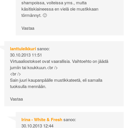
shampoissa, voiteissa yms., mutta
käsitiskiaineessa en vielä ole mustikkaan
törmännyt. 🙂
Vastaa
lanttuleikkuri
sanoo:
30.10.2013 11:51
Virtuaaliostokset ovat vaarallisia. Vaihtoehto on jäädä
jumiin tai koukkuun.<br />
<br />
Sain juuri kaupanpäälle mustikkateetä, eli samalla
tuoksulla mennään.
Vastaa
Irina - White & Fresh
sanoo:
30.10.2013 12:44