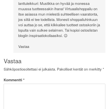
lanttuleikkuri: Mustikka on hyvää ja monessa
muussa tuotteessakin ihana! Virtuaalishoppailu on
itse asiassa mun mielestä suhteellisen vaaratonta,
jos siitä ei tee todellista. Monesti shoppailuhinkuun
voi auttaa jo se, että klikkailee tuotteet ostoskoriin ja
lopulta vain sulkee selaimen. Tai kopioi ostoslistan
blogiin inspiraatiokollaasiksi. 😉
Vastaa
Vastaa
Sähköpostiosoitettasi ei julkaista.
Pakolliset kentät on merkitty
*
Kommentti
*