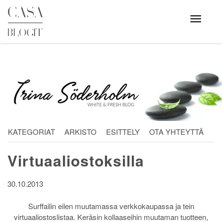
Skip
to
Avaa
valikko
content
KATEGORIAT
ARKISTO
ESITTELY
OTA YHTEYTTÄ
Virtuaaliostoksilla
30.10.2013
Surffailin eilen muutamassa verkkokaupassa ja tein
virtuaaliostoslistaa. Keräsin kollaaseihin muutaman tuotteen,