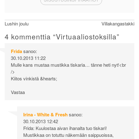
Artikkelien
Lushin joulu
Villakangastakki
selaus
4 kommenttia “
Virtuaaliostoksilla
”
Frida
sanoo:
30.10.2013 11:22
Mulle kans mustaa mustikka tiskaria… tänne heti nyt!<br
/>
Kiitos vinkistä &hearts;
Vastaa
Irina - White & Fresh
sanoo:
30.10.2013 12:42
Frida: Kuulostaa aivan ihanalta tuo tiskari!
Mustikkaa on totuttu näkemään saippuoissa,