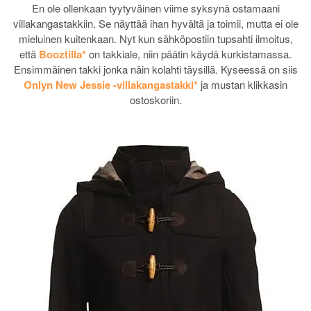
En ole ollenkaan tyytyväinen viime syksynä ostamaani
villakangastakkiin. Se näyttää ihan hyvältä ja toimii, mutta ei ole
mieluinen kuitenkaan. Nyt kun sähköpostiin tupsahti ilmoitus,
että
Booztilla*
on takkiale, niin päätin käydä kurkistamassa.
Ensimmäinen takki jonka näin kolahti täysillä. Kyseessä on siis
Onlyn New Jessie -villakangastakki*
ja mustan klikkasin
ostoskoriin.