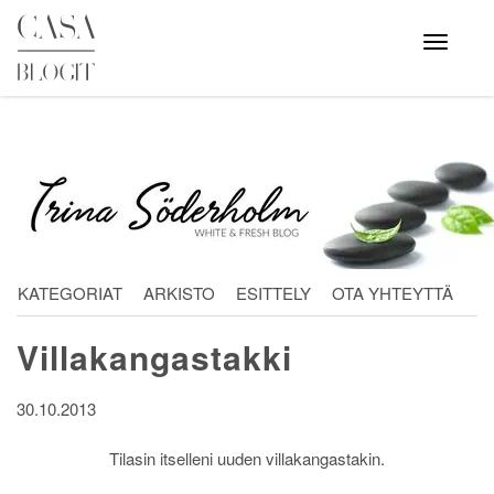
Skip
to
Avaa
valikko
content
KATEGORIAT
ARKISTO
ESITTELY
OTA YHTEYTTÄ
Villakangastakki
30.10.2013
Tilasin itselleni uuden villakangastakin.