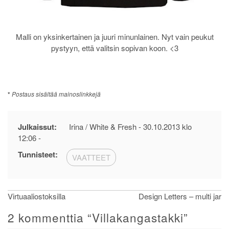
Malli on yksinkertainen ja juuri minunlainen. Nyt vain peukut
pystyyn, että valitsin sopivan koon. <3
*
Postaus sisältää mainoslinkkejä
Julkaissut:
Irina / White & Fresh -
30.10.2013 klo
12:06
-
Tunnisteet:
VAATTEET
Artikkelien
Virtuaaliostoksilla
Design Letters – multi jar
selaus
2 kommenttia “
Villakangastakki
”