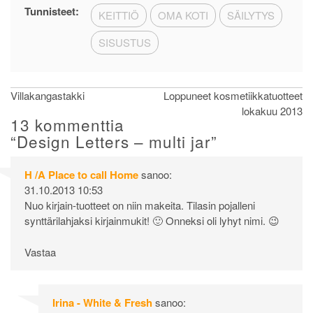
Tunnisteet:
KEITTIÖ
OMA KOTI
SÄILYTYS
SISUSTUS
Artikkelien
Villakangastakki
Loppuneet kosmetiikkatuotteet
lokakuu 2013
selaus
13 kommenttia
“
Design Letters – multi jar
”
H /A Place to call Home
sanoo:
31.10.2013 10:53
Nuo kirjain-tuotteet on niin makeita. Tilasin pojalleni
synttärilahjaksi kirjainmukit! 🙂 Onneksi oli lyhyt nimi. 😉
Vastaa
Irina - White & Fresh
sanoo: