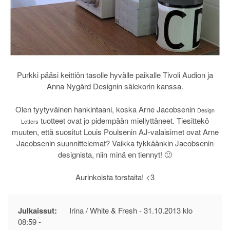
Purkki pääsi keittiön tasolle hyvälle paikalle Tivoli Audion ja
Anna Nygård Designin sälekorin kanssa.
Olen tyytyväinen hankintaani, koska Arne Jacobsenin
Design
tuotteet ovat jo pidempään miellyttäneet. Tiesittekö
Letters
muuten, että suositut Louis Poulsenin AJ-valaisimet ovat Arne
Jacobsenin suunnittelemat? Vaikka tykkäänkin Jacobsenin
designista, niin minä en tiennyt! 🙂
Aurinkoista torstaita! <3
Julkaissut:
Irina / White & Fresh -
31.10.2013 klo
08:59
-