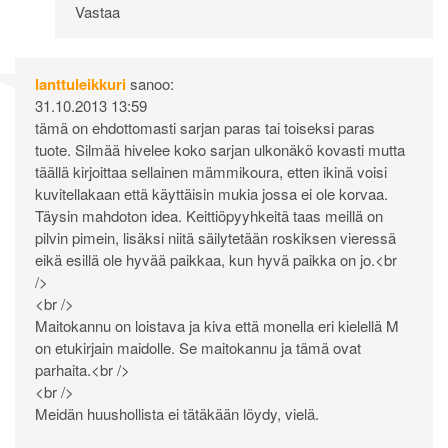
Vastaa
lanttuleikkuri
sanoo:
31.10.2013 13:59
tämä on ehdottomasti sarjan paras tai toiseksi paras
tuote. Silmää hivelee koko sarjan ulkonäkö kovasti mutta
täällä kirjoittaa sellainen mämmikoura, etten ikinä voisi
kuvitellakaan että käyttäisin mukia jossa ei ole korvaa.
Täysin mahdoton idea. Keittiöpyyhkeitä taas meillä on
pilvin pimein, lisäksi niitä säilytetään roskiksen vieressä
eikä esillä ole hyvää paikkaa, kun hyvä paikka on jo.<br
/>
<br />
Maitokannu on loistava ja kiva että monella eri kielellä M
on etukirjain maidolle. Se maitokannu ja tämä ovat
parhaita.<br />
<br />
Meidän huushollista ei tätäkään löydy, vielä.