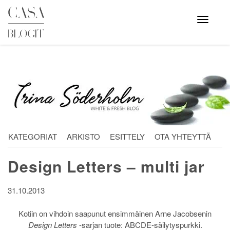
Skip
to
Avaa
valikko
content
KATEGORIAT
ARKISTO
ESITTELY
OTA YHTEYTTÄ
Design Letters – multi jar
31.10.2013
Kotiin on vihdoin saapunut ensimmäinen Arne Jacobsenin
Design Letters
-sarjan tuote: ABCDE-säilytyspurkki.