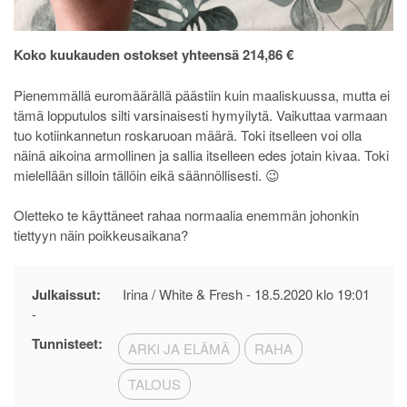
Koko kuukauden ostokset yhteensä 214,86 €
Pienemmällä euromäärällä päästiin kuin maaliskuussa, mutta ei
tämä lopputulos silti varsinaisesti hymyilytä. Vaikuttaa varmaan
tuo kotiinkannetun roskaruoan määrä. Toki itselleen voi olla
näinä aikoina armollinen ja sallia itselleen edes jotain kivaa. Toki
mielellään silloin tällöin eikä säännöllisesti. 😉
Oletteko te käyttäneet rahaa normaalia enemmän johonkin
tiettyyn näin poikkeusaikana?
Julkaissut:
Irina / White & Fresh -
18.5.2020 klo 19:01
-
Tunnisteet:
ARKI JA ELÄMÄ
RAHA
TALOUS