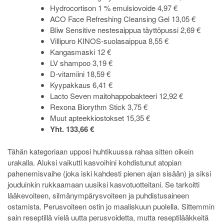
Hydrocortison 1 % emulsiovoide 4,97 €
ACO Face Refreshing Cleansing Gel 13,05 €
Bliw Sensitive nestesaippua täyttöpussi 2,69 €
Villipuro KINOS-suolasaippua 8,55 €
Kangasmaski 12 €
LV shampoo 3,19 €
D-vitamiini 18,59 €
Kyypakkaus 6,41 €
Lacto Seven maitohappobakteeri 12,92 €
Rexona Biorythm Stick 3,75 €
Muut apteekkiostokset 15,35 €
Yht. 133,66 €
Tähän kategoriaan upposi huhtikuussa rahaa sitten oikein
urakalla. Aluksi vaikutti kasvoihini kohdistunut atopian
pahenemisvaihe (joka iski kahdesti pienen ajan sisään) ja siksi
jouduinkin rukkaamaan uusiksi kasvotuotteitani. Se tarkoitti
lääkevoiteen, silmänympärysvoiteen ja puhdistusaineen
ostamista. Perusvoiteen ostin jo maaliskuun puolella. Sittemmin
sain reseptillä vielä uutta perusvoidetta, mutta reseptilääkkeitä