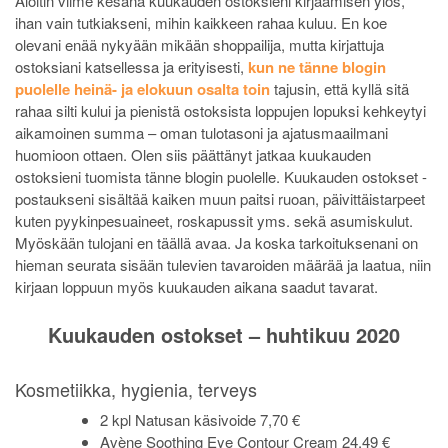
Aloitin viime kesänä kuukauden ostoksieni kirjaamisen ylös,
ihan vain tutkiakseni, mihin kaikkeen rahaa kuluu. En koe
olevani enää nykyään mikään shoppailija, mutta kirjattuja
ostoksiani katsellessa ja erityisesti,
kun ne tänne blogin
puolelle heinä- ja elokuun osalta toin
tajusin, että kyllä sitä
rahaa silti kului ja pienistä ostoksista loppujen lopuksi kehkeytyi
aikamoinen summa – oman tulotasoni ja ajatusmaailmani
huomioon ottaen. Olen siis päättänyt jatkaa kuukauden
ostoksieni tuomista tänne blogin puolelle. Kuukauden ostokset -
postaukseni sisältää kaiken muun paitsi ruoan, päivittäistarpeet
kuten pyykinpesuaineet, roskapussit yms. sekä asumiskulut.
Myöskään tulojani en täällä avaa. Ja koska tarkoituksenani on
hieman seurata sisään tulevien tavaroiden määrää ja laatua, niin
kirjaan loppuun myös kuukauden aikana saadut tavarat.
Kuukauden ostokset – huhtikuu 2020
Kosmetiikka, hygienia, terveys
2 kpl Natusan käsivoide 7,70 €
Avène Soothing Eye Contour Cream 24,49 €