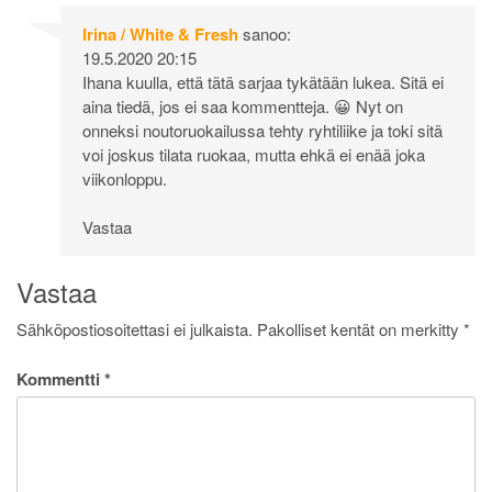
Irina / White & Fresh
sanoo:
19.5.2020 20:15
Ihana kuulla, että tätä sarjaa tykätään lukea. Sitä ei
aina tiedä, jos ei saa kommentteja. 😀 Nyt on
onneksi noutoruokailussa tehty ryhtiliike ja toki sitä
voi joskus tilata ruokaa, mutta ehkä ei enää joka
viikonloppu.
Vastaa
Vastaa
Sähköpostiosoitettasi ei julkaista.
Pakolliset kentät on merkitty
*
Kommentti
*