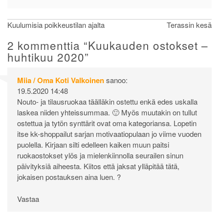
Artikkelien
Kuulumisia poikkeustilan ajalta
Terassin kesä
selaus
2 kommenttia “
Kuukauden ostokset –
huhtikuu 2020
”
Miia / Oma Koti Valkoinen
sanoo:
19.5.2020 14:48
Nouto- ja tilausruokaa täälläkin ostettu enkä edes uskalla
laskea niiden yhteissummaa. 🙂 Myös muutakin on tullut
ostettua ja tytön synttärit ovat oma kategoriansa. Lopetin
itse kk-shoppailut sarjan motivaatiopulaan jo viime vuoden
puolella. Kirjaan silti edelleen kaiken muun paitsi
ruokaostokset ylös ja mielenkiinnolla seurailen sinun
päivityksiä aiheesta. Kiitos että jaksat ylläpitää tätä,
jokaisen postauksen aina luen. ?
Vastaa