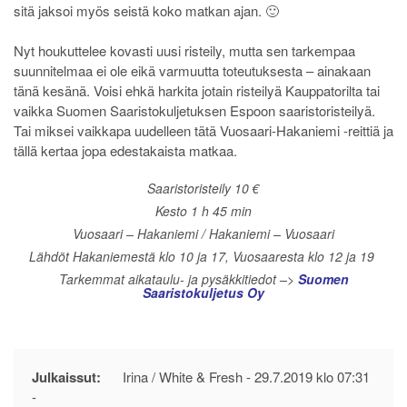
sitä jaksoi myös seistä koko matkan ajan. 🙂
Nyt houkuttelee kovasti uusi risteily, mutta sen tarkempaa
suunnitelmaa ei ole eikä varmuutta toteutuksesta – ainakaan
tänä kesänä. Voisi ehkä harkita jotain risteilyä Kauppatorilta tai
vaikka Suomen Saaristokuljetuksen Espoon saaristoristeilyä.
Tai miksei vaikkapa uudelleen tätä Vuosaari-Hakaniemi -reittiä ja
tällä kertaa jopa edestakaista matkaa.
Saaristoristeily 10 €
Kesto 1 h 45 min
Vuosaari – Hakaniemi / Hakaniemi – Vuosaari
Lähdöt Hakaniemestä klo 10 ja 17, Vuosaaresta klo 12 ja 19
Tarkemmat aikataulu- ja pysäkkitiedot –>
Suomen
Saaristokuljetus Oy
Julkaissut:
Irina / White & Fresh -
29.7.2019 klo 07:31
-