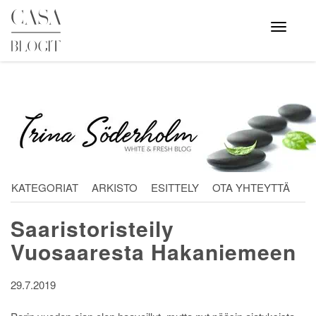
Skip
to
Avaa
valikko
content
KATEGORIAT
ARKISTO
ESITTELY
OTA YHTEYTTÄ
Saaristoristeily
Vuosaaresta Hakaniemeen
29.7.2019