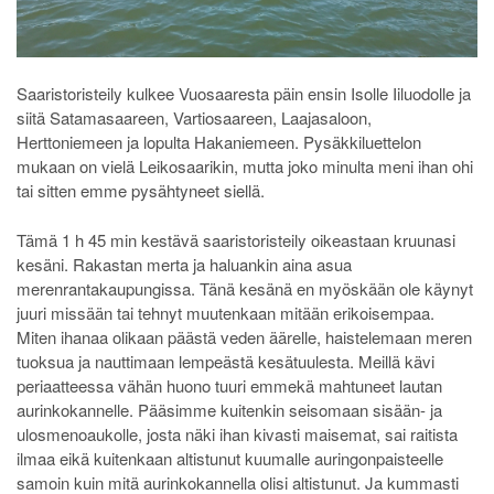
Saaristoristeily kulkee Vuosaaresta päin ensin Isolle Iiluodolle ja
siitä Satamasaareen, Vartiosaareen, Laajasaloon,
Herttoniemeen ja lopulta Hakaniemeen. Pysäkkiluettelon
mukaan on vielä Leikosaarikin, mutta joko minulta meni ihan ohi
tai sitten emme pysähtyneet siellä.
Tämä 1 h 45 min kestävä saaristoristeily oikeastaan kruunasi
kesäni. Rakastan merta ja haluankin aina asua
merenrantakaupungissa. Tänä kesänä en myöskään ole käynyt
juuri missään tai tehnyt muutenkaan mitään erikoisempaa.
Miten ihanaa olikaan päästä veden äärelle, haistelemaan meren
tuoksua ja nauttimaan lempeästä kesätuulesta. Meillä kävi
periaatteessa vähän huono tuuri emmekä mahtuneet lautan
aurinkokannelle. Pääsimme kuitenkin seisomaan sisään- ja
ulosmenoaukolle, josta näki ihan kivasti maisemat, sai raitista
ilmaa eikä kuitenkaan altistunut kuumalle auringonpaisteelle
samoin kuin mitä aurinkokannella olisi altistunut. Ja kummasti