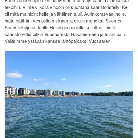
Parin vuoden ajan olen haaveillut, mutta nyt pääsin ajatuksista
tekoihin. Viime viikolla vihdoin oli suuntana saaristoristeily! Keli
oli mitä mainioin: helle ja vähäinen tuuli. Aurinkorasvaa iholle,
hattu päähän, vesipullo mukaan ja eikun menoksi. Suomen
Saaristokuljetus täällä Helsingin puolella kuljettaa itäistä
saaristoreittiä pitkin Vuosaaresta Hakaniemeen ja toisin päin.
Valitsimme ystävän kanssa lähtöpaikaksi Vuosaaren.