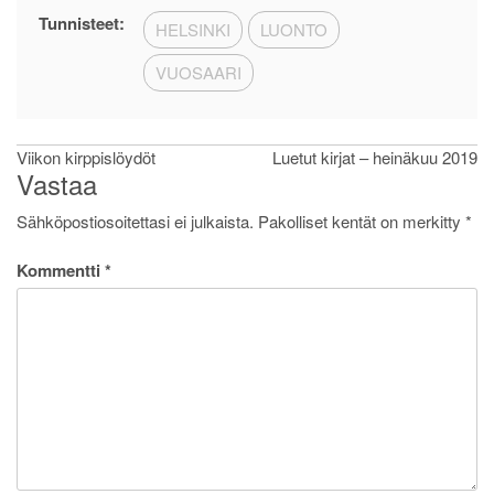
Tunnisteet:
HELSINKI
LUONTO
VUOSAARI
Artikkelien
Viikon kirppislöydöt
Luetut kirjat – heinäkuu 2019
Vastaa
selaus
Sähköpostiosoitettasi ei julkaista.
Pakolliset kentät on merkitty
*
Kommentti
*