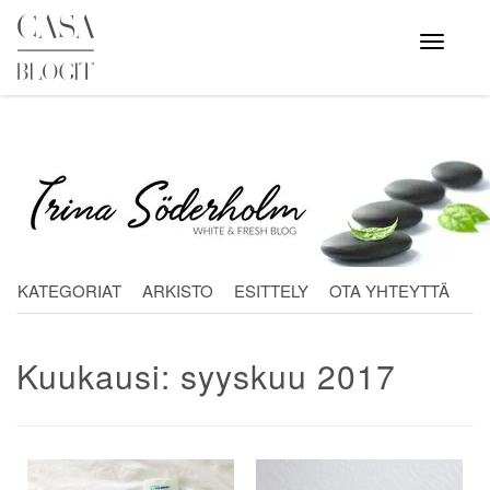
Skip
to
Avaa
valikko
content
KATEGORIAT
ARKISTO
ESITTELY
OTA YHTEYTTÄ
Kuukausi:
syyskuu 2017
Artikkelien