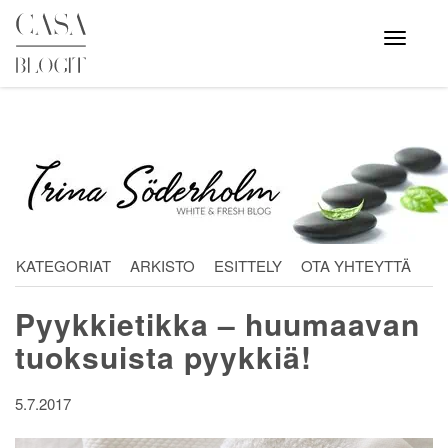
Skip
to
Avaa
valikko
content
KATEGORIAT
ARKISTO
ESITTELY
OTA YHTEYTTÄ
Pyykkietikka – huumaavan
tuoksuista pyykkiä!
5.7.2017