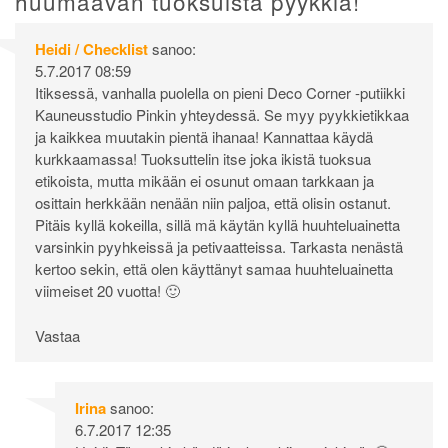
huumaavan tuoksuista pyykkiä!
”
Heidi / Checklist
sanoo:
5.7.2017 08:59
Itiksessä, vanhalla puolella on pieni Deco Corner -putiikki
Kauneusstudio Pinkin yhteydessä. Se myy pyykkietikkaa
ja kaikkea muutakin pientä ihanaa! Kannattaa käydä
kurkkaamassa! Tuoksuttelin itse joka ikistä tuoksua
etikoista, mutta mikään ei osunut omaan tarkkaan ja
osittain herkkään nenään niin paljoa, että olisin ostanut.
Pitäis kyllä kokeilla, sillä mä käytän kyllä huuhteluainetta
varsinkin pyyhkeissä ja petivaatteissa. Tarkasta nenästä
kertoo sekin, että olen käyttänyt samaa huuhteluainetta
viimeiset 20 vuotta! 🙂
Vastaa
Irina
sanoo:
6.7.2017 12:35