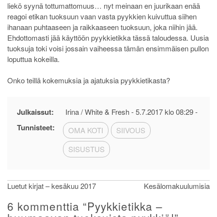
liekö syynä tottumattomuus… nyt meinaan en juurikaan enää
reagoi etikan tuoksuun vaan vasta pyykkien kuivuttua siihen
ihanaan puhtaaseen ja raikkaaseen tuoksuun, joka niihin jää.
Ehdottomasti jää käyttöön pyykkietikka tässä taloudessa. Uusia
tuoksuja toki voisi jossain vaiheessa tämän ensimmäisen pullon
loputtua kokeilla.
Onko teillä kokemuksia ja ajatuksia pyykkietikasta?
Julkaissut:
Irina / White & Fresh -
5.7.2017 klo 08:29
-
Tunnisteet:
OMA KOTI
SIIVOUS
SISUSTUS
Artikkelien
Luetut kirjat – kesäkuu 2017
Kesälomakuulumisia
selaus
6 kommenttia “
Pyykkietikka –