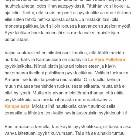
huuhteluainetta, edes liinavaatepyykissä. Tätähän voisi kokeilla,
ajattelin. Tuntui, että kovin helposti ei pyykkietikkaa saa käsiinsä
ellei sitten tahdo nettikaupoista ostaa. Ja niistäkin taisi olla
monesta paikkaa juuri silloin lopussa kasvaneen suosion myötä.
Pyykkietikan hankkiminen jäi siis merkinnäksi muistikirjan
ostoslistaan.
Vajaa kuukausi sitten silmiini osui ilmoitus, että täällä meidän
nurkilla, kahvila Kampelassa on saatavilla
Le Père Pelletierin
pyykkietikoita. Niinpä pistin jalkaani toisen eteen ja kävin
hakemassa itselleni pullollisen pyykkietikkaa. Valitsin tuoksuksi
Ambren, se tuntui tarpeeksi neutraalilta. Olin kuullut kehuja
muun muassa teenlehden tuoksuisesta etikasta, mutta sitä ei
ollut hyllyssä. Mutta siis aivan mielettömän ihanaa, että näitä
pyykkietikoita saa meidän ihanasta merenrantakahvila
Kampelasta
. Mikäs siinä nautiskella kahvit aurinkoisella
terassilla ja lähteä sitten kotiin hyväntuoksuisiin pyykkipuuhiin!
Ensimmäisella kerralla, kun käytin pyykkietikkaa, oli tuoksu aika
vahva laitettuani pyykit kuivumaan. Tai siltä se ainakin tuntuu,