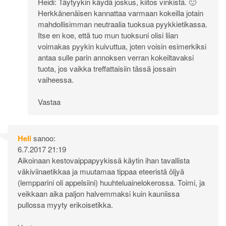
Heidi: Täytyykin käydä joskus, kiitos vinkistä. 🙂
Herkkänenäisen kannattaa varmaan kokeilla jotain
mahdollisimman neutraalia tuoksua pyykkietikassa.
Itse en koe, että tuo mun tuoksuni olisi liian
voimakas pyykin kuivuttua, joten voisin esimerkiksi
antaa sulle parin annoksen verran kokeiltavaksi
tuota, jos vaikka treffattaisiin tässä jossain
vaiheessa.
Vastaa
Heli
sanoo:
6.7.2017 21:19
Aikoinaan kestovaippapyykissä käytin ihan tavallista
väkiviinaetikkaa ja muutamaa tippaa eteeristä öljyä
(lempparini oli appelsiini) huuhteluainelokerossa. Toimi, ja
veikkaan aika paljon halvemmaksi kuin kauniissa
pullossa myyty erikoisetikka.