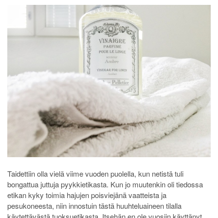
Taidettiin olla vielä viime vuoden puolella, kun netistä tuli
bongattua juttuja pyykkietikasta. Kun jo muutenkin oli tiedossa
etikan kyky toimia hajujen poisviejänä vaatteista ja
pesukoneesta, niin innostuin tästä huuhteluaineen tilalla
käytettävästä tuoksuetikasta. Itsehän en ole vuosiin käyttänyt