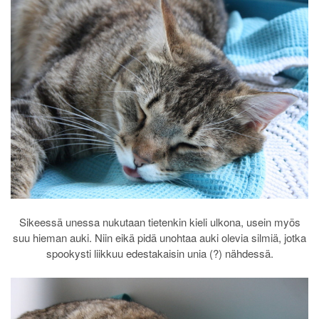
Sikeessä unessa nukutaan tietenkin kieli ulkona, usein myös
suu hieman auki. Niin eikä pidä unohtaa auki olevia silmiä, jotka
spookysti liikkuu edestakaisin unia (?) nähdessä.