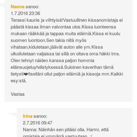
Nanna
sanoo:
1.7.2016 23:36
Terassi kaunis ja viihtyisä!Vastuullinen kissanomistaja ei
päästä kissaa ilman valvontaa ulos.Kissa luonteensa
mukaan rääkkää ja tappaa muita eläimiä.Kissa ei kuulu
suomen luontoon.Sen takia niitä myös
vihataan,kidutetaan,jäävät auton alle ym.Kissa
ulkoilutetaan valjaissa tai sillä on oltava oma häkki tms.
Olen tehnyt näiden kanssa paljon hommia
eläinsuojeluyhdistyksessä.Suloinen kaverihan tämä
tietysti❤️Itselläni ollut paljon eläimiä ja kissoja mm.Kaikki
esy:stä.
Vastaa
Irina
sanoo:
2.7.2016 09:47
Nanna: Näinhän sen pitäisi olla. Harmi, että
omistaja ei ymmärrä vastuutaan. :/