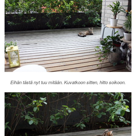
Eihän tästä nyt tuu mitään. Kuvatkoon sitten, hitto soikoon.