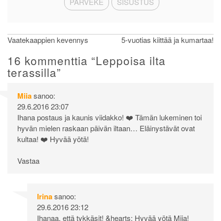
PARVEKE
SISUSTUS
Artikkelien
Vaatekaappien kevennys
5-vuotias kiittää ja kumartaa!
selaus
16 kommenttia “
Leppoisa ilta
terassilla
”
Miia
sanoo:
29.6.2016 23:07
Ihana postaus ja kaunis viidakko! ❤️ Tämän lukeminen toi
hyvän mielen raskaan päivän iltaan… Eläinystävät ovat
kultaa! ❤️ Hyvää yötä!
Vastaa
Irina
sanoo:
29.6.2016 23:12
Ihanaa, että tykkäsit! &hearts; Hyvää yötä Miia!