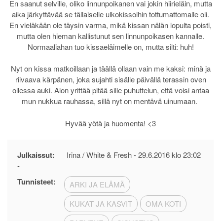
En saanut selville, oliko linnunpoikanen vai jokin hiirieläin, mutta
aika järkyttävää se tällaiselle ulkokissoihin tottumattomalle oli.
En vieläkään ole täysin varma, mikä kissan nälän lopulta poisti,
mutta olen hieman kallistunut sen linnunpoikasen kannalle.
Normaaliahan tuo kissaeläimelle on, mutta silti: huh!
Nyt on kissa matkoillaan ja täällä ollaan vain me kaksi: minä ja
riivaava kärpänen, joka sujahti sisälle päivällä terassin oven
ollessa auki. Aion yrittää pitää sille puhuttelun, että voisi antaa
mun nukkua rauhassa, sillä nyt on mentävä uinumaan.
Hyvää yötä ja huomenta! <3
Julkaissut:
Irina / White & Fresh -
29.6.2016 klo 23:02
-
Tunnisteet:
ARKI JA ELÄMÄ
KUKAT JA KASVIT
OMA KOTI