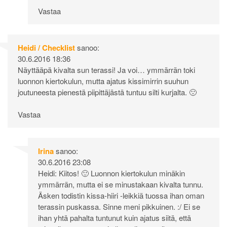
Vastaa
Heidi / Checklist
sanoo:
30.6.2016 18:36
Näyttääpä kivalta sun terassi! Ja voi… ymmärrän toki
luonnon kiertokulun, mutta ajatus kissimirrin suuhun
joutuneesta pienestä piipittäjästä tuntuu silti kurjalta. 🙁
Vastaa
Irina
sanoo:
30.6.2016 23:08
Heidi: Kiitos! 🙂 Luonnon kiertokulun minäkin
ymmärrän, mutta ei se minustakaan kivalta tunnu.
Äsken todistin kissa-hiiri -leikkiä tuossa ihan oman
terassin puskassa. Sinne meni pikkuinen. :/ Ei se
ihan yhtä pahalta tuntunut kuin ajatus siitä, että