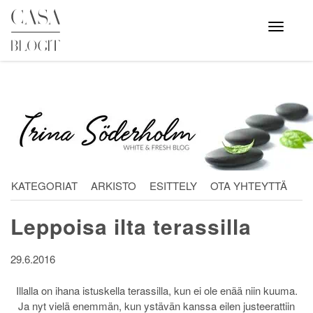
Skip
to
Avaa
valikko
content
KATEGORIAT
ARKISTO
ESITTELY
OTA YHTEYTTÄ
Leppoisa ilta terassilla
29.6.2016
Illalla on ihana istuskella terassilla, kun ei ole enää niin kuuma.
Ja nyt vielä enemmän, kun ystävän kanssa eilen justeerattiin