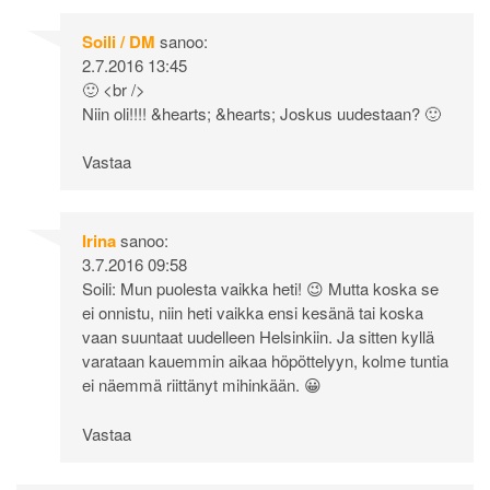
Soili / DM
sanoo:
2.7.2016 13:45
🙂 <br />
Niin oli!!!! &hearts; &hearts; Joskus uudestaan? 🙂
Vastaa
Irina
sanoo:
3.7.2016 09:58
Soili: Mun puolesta vaikka heti! 😉 Mutta koska se
ei onnistu, niin heti vaikka ensi kesänä tai koska
vaan suuntaat uudelleen Helsinkiin. Ja sitten kyllä
varataan kauemmin aikaa höpöttelyyn, kolme tuntia
ei näemmä riittänyt mihinkään. 😀
Vastaa