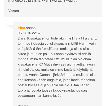
mut onko sulla siis järkkäri nykyään? wau 🙂
Vastaa
Irina
sanoo:
9.7.2016 22:57
Dara: Kissakaveri on todellakin h e l l y y t t ä v ä. Ei
tommosii kissoja voi ollakaan, niin kiltti! Harmi vain,
että pitkällä tähtäimellä sen omistaja ei ole sille
oikea ja mun on pakko kissan hyvinvointi edellä
mennä, mikä tarkoittaa ettei mulla pian ole enää
kissakaveria. 🙁 Mut siihen asti aion nauttia täysin
rinnoin! Ja joo, mulla on viime kesänä käytettynä
ostettu vanha Canonin järkkäri, mutta mulla on ollut
sen kanssa vähän ongelmia, joten kovin monessa
postauksessa ei järkkärikuvia ole. Pitää vähän
tutkia ja roplata tuossa loppukesästä, jos saisi
pelaamaan ihan kunnolla. 🙂
Vastaa