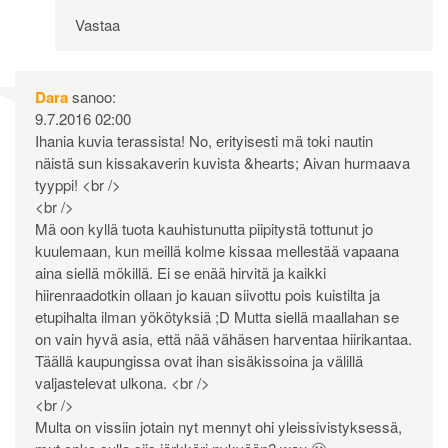
Vastaa
Dara
sanoo:
9.7.2016 02:00
Ihania kuvia terassista! No, erityisesti mä toki nautin
näistä sun kissakaverin kuvista &hearts; Aivan hurmaava
tyyppi! <br />
<br />
Mä oon kyllä tuota kauhistunutta piipitystä tottunut jo
kuulemaan, kun meillä kolme kissaa mellestää vapaana
aina siellä mökillä. Ei se enää hirvitä ja kaikki
hiirenraadotkin ollaan jo kauan siivottu pois kuistilta ja
etupihalta ilman yökötyksiä ;D Mutta siellä maallahan se
on vain hyvä asia, että nää vähäsen harventaa hiirikantaa.
Täällä kaupungissa ovat ihan sisäkissoina ja välillä
valjastelevat ulkona. <br />
<br />
Multa on vissiin jotain nyt mennyt ohi yleissivistyksessä,