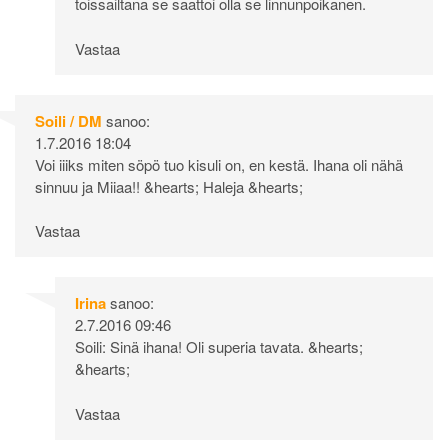
toissailtana se saattoi olla se linnunpoikanen.
Vastaa
Soili / DM
sanoo:
1.7.2016 18:04
Voi iiiks miten söpö tuo kisuli on, en kestä. Ihana oli nähä
sinnuu ja Miiaa!! &hearts; Haleja &hearts;
Vastaa
Irina
sanoo:
2.7.2016 09:46
Soili: Sinä ihana! Oli superia tavata. &hearts;
&hearts;
Vastaa