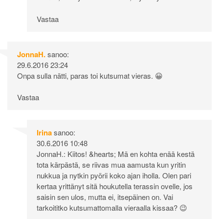
Vastaa
JonnaH.
sanoo:
29.6.2016 23:24
Onpa sulla nätti, paras toi kutsumat vieras. 😀
Vastaa
Irina
sanoo:
30.6.2016 10:48
JonnaH.: Kiitos! &hearts; Mä en kohta enää kestä
tota kärpästä, se riivas mua aamusta kun yritin
nukkua ja nytkin pyörii koko ajan iholla. Olen pari
kertaa yrittänyt sitä houkutella terassin ovelle, jos
saisin sen ulos, mutta ei, itsepäinen on. Vai
tarkoititko kutsumattomalla vieraalla kissaa? 😉