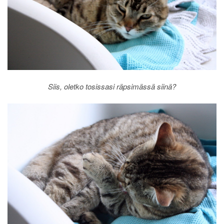
Siis, oletko tosissasi räpsimässä siinä?