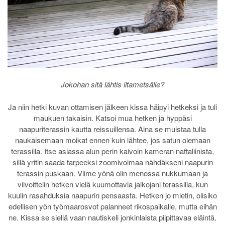
Jokohan sitä lähtis iltametsälle?
Ja niin hetki kuvan ottamisen jälkeen kissa häipyi hetkeksi ja tuli
maukuen takaisin. Katsoi mua hetken ja hyppäsi
naapuriterassin kautta reissuillensa. Aina se muistaa tulla
naukaisemaan moikat ennen kuin lähtee, jos satun olemaan
terassilla. Itse asiassa alun perin kaivoin kameran naftaliinista,
sillä yritin saada tarpeeksi zoomivoimaa nähdäkseni naapurin
terassin puskaan. Viime yönä olin menossa nukkumaan ja
vilvoittelin hetken vielä kuumottavia jalkojani terassilla, kun
kuulin rasahduksia naapurin pensaasta. Hetken jo mietin, olisiko
edellisen yön työmaarosvot palanneet rikospaikalle, mutta eihän
ne. Kissa se siellä vaan nautiskeli jonkinlaista piipittavaa eläintä.