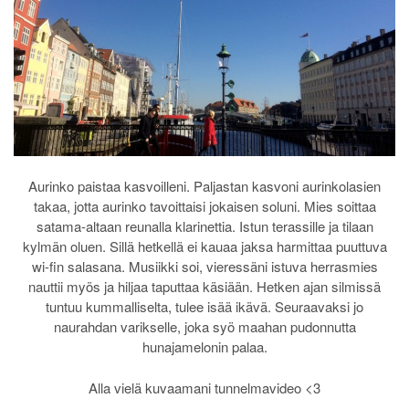
Aurinko paistaa kasvoilleni. Paljastan kasvoni aurinkolasien
takaa, jotta aurinko tavoittaisi jokaisen soluni.
Mies soittaa
satama-altaan reunalla klarinettia. Istun terassille ja tilaan
kylmän oluen. Sillä hetkellä ei kauaa jaksa harmittaa puuttuva
wi-fin salasana.
Musiikki soi, vieressäni istuva herrasmies
nauttii myös ja hiljaa taputtaa käsiään. Hetken ajan silmissä
tuntuu kummalliselta, tulee isää ikävä. Seuraavaksi jo
naurahdan varikselle, joka syö maahan pudonnutta
hunajamelonin palaa.
Alla vielä kuvaamani tunnelmavideo <3