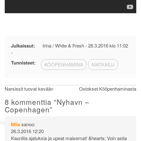
Julkaissut:
Irina / White & Fresh -
26.3.2016 klo 11:02
-
Tunnisteet:
KÖÖPENHAMINA
MATKAILU
Artikkelien
Narsissit tuovat kevään
Ostokset Kööpenhaminasta
selaus
8 kommenttia “
Nyhavn –
Copenhagen
”
Miia
sanoo:
26.3.2016 12:20
Kauniita ajatuksia ja upeat maisemat! &hearts; Voin astia