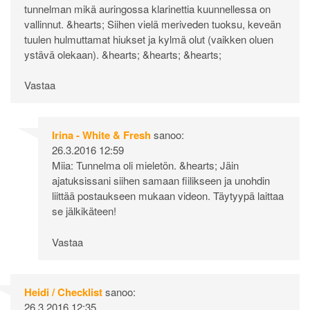
tunnelman mikä auringossa klarinettia kuunnellessa on
vallinnut. &hearts; Siihen vielä meriveden tuoksu, keveän
tuulen hulmuttamat hiukset ja kylmä olut (vaikken oluen
ystävä olekaan). &hearts; &hearts; &hearts;
Vastaa
Irina - White & Fresh
sanoo:
26.3.2016 12:59
Miia: Tunnelma oli mieletön. &hearts; Jäin
ajatuksissani siihen samaan fiilikseen ja unohdin
liittää postaukseen mukaan videon. Täytyypä laittaa
se jälkikäteen!
Vastaa
Heidi / Checklist
sanoo:
26.3.2016 12:35