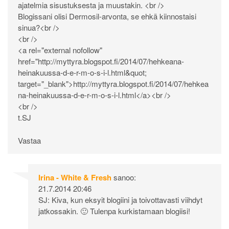
ajatelmia sisustuksesta ja muustakin. <br />
Blogissani olisi Dermosil-arvonta, se ehkä kiinnostaisi
sinua?<br />
<br />
<a rel="external nofollow"
href="
http://myttyra.blogspot.fi/2014/07/hehkeana-
heinakuussa-d-e-r-m-o-s-i-l.html&quot
;
target="_blank">
http://myttyra.blogspot.fi/2014/07/hehkea
na-heinakuussa-d-e-r-m-o-s-i-l.html</a><br
/>
<br />
t.SJ
Vastaa
Irina - White & Fresh
sanoo:
21.7.2014 20:46
SJ: Kiva, kun eksyit blogiini ja toivottavasti viihdyt
jatkossakin. 🙂 Tulenpa kurkistamaan blogiisi!