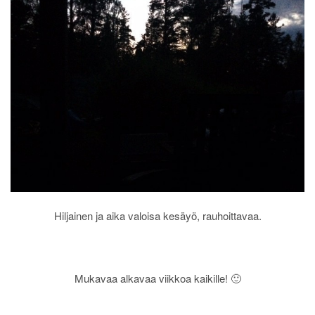
Hiljainen ja aika valoisa kesäyö, rauhoittavaa.
Mukavaa alkavaa viikkoa kaikille! 🙂