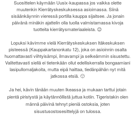
Suosittelen käymään Uusix-kaupassa jos vaikka olette
muutenkin Kierrätyskeskuksessa asioimassa. Siinä
sisäänkäynnin vieressä portilla kauppa sijaitsee. Ja jonain
päivänä minäkin ajattelin olla tuolla valmistamassa kivoja
tuotteita kierrätysmateriaaleista. 😉
Lopuksi kävimme vielä Kierrätyskeskuksen Itäkeskuksen
pisteessä (Kauppakartanonkatu 12), joka on asioinnin osalta
huomattavasti viihtyisämpi, ilmavampi ja selkeämmin sisustettu.
Valitettavasti siellä ei tietenkään ollut edelliskerralla bongaamiani
lasipullomaljakoita, mutta eipä haittaa, tiedänpähän nyt mitä
jatkossa etsiä. 🙂
Ja hei, kävin tänään muuten Ikeassa ja mukaan tarttui jotain
pientä piristystä ja käytännöllistä juttua kotiin. Tigeristakin olen
männä päivinä tehnyt pieniä ostoksia, joten
sisustusostosesittelyjä on tulossa.