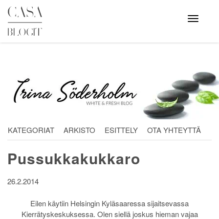
Skip
to
Avaa
valikko
content
KATEGORIAT
ARKISTO
ESITTELY
OTA YHTEYTTÄ
Pussukkakukkaro
26.2.2014
Eilen käytiin Helsingin Kyläsaaressa sijaitsevassa
Kierrätyskeskuksessa. Olen siellä joskus hieman vajaa