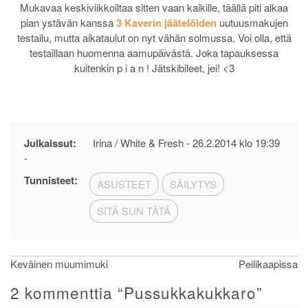
Mukavaa keskiviikkoiltaa sitten vaan kaikille, täällä piti alkaa
pian ystävän kanssa
3 Kaverin jäätelöiden
uutuusmakujen
testailu, mutta aikataulut on nyt vähän solmussa. Voi olla, että
testaillaan huomenna aamupäivästä. Joka tapauksessa
kuitenkin p i a n ! Jätskibileet, jei! <3
Julkaissut:
Irina / White & Fresh -
26.2.2014 klo 19:39
-
Tunnisteet:
ASUSTEET
SÄILYTYS
SITÄ SUN TÄTÄ
Artikkelien
Keväinen muumimuki
Peilikaapissa
selaus
2 kommenttia “
Pussukkakukkaro
”