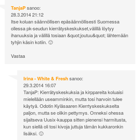
TanjaP
sanoo:
28.3.2014 21:12
Itse koluan säännöllisen epäsäännöllisesti Suomessa
ollessa pk-seudun kierrätyskeskukset,välillä löytyy
ihanuuksia ja välillä tosiaan &quot;joutuu&quot; lähtemään
tyhjin käsin kotiin. 🙂
Vastaa
Irina - White & Fresh
sanoo:
29.3.2014 16:07
TanjaP: Kierrätyskeskuksia ja kirppareita koluaisi
mielellään useamminkin, mutta tosi harvoin tulee
käytyä. Odotin Kyläsaaren Kierrtyskeskukselta
paljon, mutta se olikin pettymys. Onneksi ohessa
sijaitseva Uusix-kauppa sitten pienensi harmitusta,
kun siellä oli tosi kivoja juttuja tämän kukkaronkin
lisäksi. 🙂